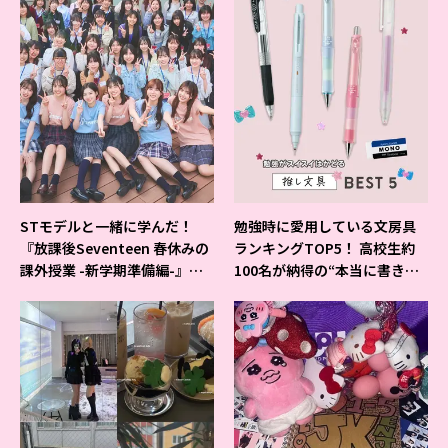
STモデルと一緒に学んだ！
勉強時に愛用している文房具
『放課後Seventeen 春休みの
ランキングTOP5！ 高校生約
課外授業 -新学期準備編-』イ
100名が納得の“本当に書きや
ベントの様子をレポ♡
すいシャーペン”が1位に❤