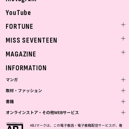
YouTube
FORTUNE
ゲッターズ飯田
MISS SEVENTEEN
ミスセブンティーンニュース
MAGAZINE
バックナンバー
INFORMATION
マンガ
取材・ファッション
少年マンガ
週刊少年ジャンプ
書籍
青年マンガ
ファッション・美容
ジャンプSQ
少年ジャンプ+
Seventeen
オンラインストア・その他WEBサービス
少女マンガ
芸能・情報・スポーツ
文芸・文庫・総合
Vジャンプ
ジャンプTOON
non-no
ジャンプTOON
Myojo
すばる
女性マンガ
学芸・ノンフィクション・新書
オンラインストア
最強ジャンプ
ABJマークは、この電子書店・電子書籍配信サービスが、著
ZEBRACK
BAILA
ZEBRACK
週プレNEWS
小説すばる