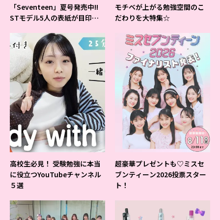
「Seventeen」夏号発売中!!
モチベが上がる勉強空間のこ
STモデル5人の表紙が目印だ
だわりを大特集☆
よ♪
高校生必見！ 受験勉強に本当
超豪華プレゼントも♡ミスセ
に役立つYouTubeチャンネル
ブンティーン2026投票スター
５選
ト！