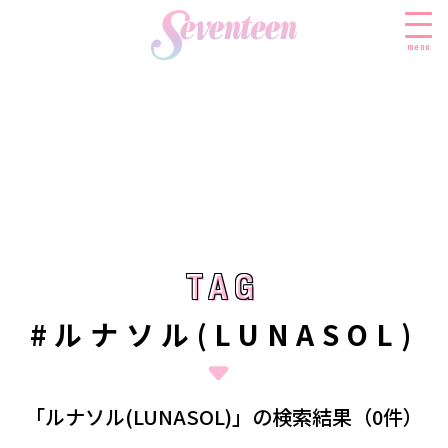
menu
すべての新着記事
FASHION
ファッションニュース
BEAUTY
モデル私服
ビューティニュース
TAG
TAG
SCHOOL
着回し
トレンドメイク
スクールニュース
ENTERTAINMENT
#ルナソル(LUNASOL)
着痩せ
ベストコスメ
制服コーデ
エンタメニュース
LIFESTYLE
ヘアアレンジ・ヘアケア
学校ヘアメイク
なにわ男子
ライフスタイルニュース
スキンケア
JK TREND
「ルナソル(LUNASOL)」の検索結果（0件）
勉強・受験・進路
K-POP
JKランキング・アワード
ボディケア
JKトレンドニュース