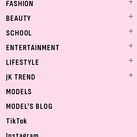
FASHION
ファッションニュース
BEAUTY
モデル私服
ビューティニュース
SCHOOL
着回し
トレンドメイク
着痩せ
スクールニュース
ENTERTAINMENT
ベストコスメ
制服コーデ
ヘアアレンジ・ヘアケア
エンタメニュース
LIFESTYLE
学校ヘアメイク
スキンケア
なにわ男子
勉強・受験・進路
ライフスタイルニュース
JK TREND
ボディケア
K-POP
JKランキング・アワード
JKトレンドニュース
MODELS
モデルの購入品
おでかけ
MODEL'S BLOG
お悩み相談
TikTok
Instagram