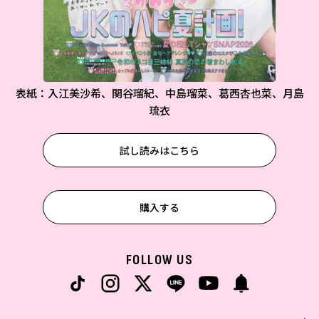
表紙：入江美沙希、関谷瑠紀、中島瑠菜、葛西杏也菜、月島
琉衣
試し読みはこちら
購入する
FOLLOW US