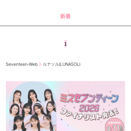
MODELS
モデルの購入品
MODEL'S BLOG
おでかけ
新着
お悩み相談
TikTok
Instagram
1
YouTube
FORTUNE
Seventeen-Web
ルナソル(LUNASOL)
ゲッターズ飯田
MISS SEVENTEEN
ミスセブンティーンニュース
MAGAZINE
バックナンバー
INFORMATION
Seventeen
について