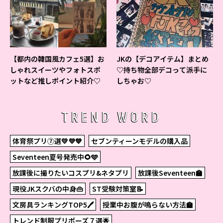
【都内の韓国風カフェ5選】お
JKの【デコアイテム】まとめ
しゃれスイーツやフォトスポ
♡持ち物全部デコって派手に
ットなど推しポイント紹介♡
しちゃお♡
TREND WORD
体育祭プリ⑦選💛💜💙
セブンティーンモデルの購入品
Seventeen夏号発売中🌻🩵
放課後に撮りたいコスプリ&ネタプリ
放課後Seventeen🏫
現役JKスクバの中身👜
ST受験対策室📝
文房具ランキングTOP5🖊
授業中お腹が鳴らない方法🏫
トレンド制服プリポーズ７選🌟