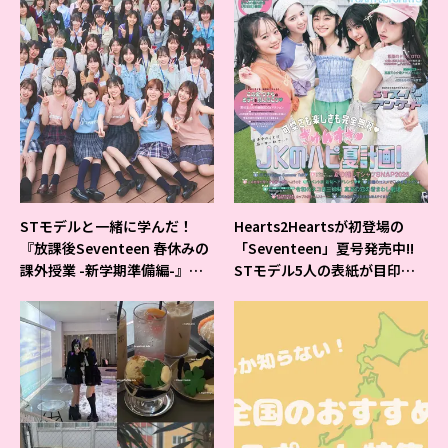
STモデルと一緒に学んだ！
Hearts2Heartsが初登場の
『放課後Seventeen 春休みの
「Seventeen」夏号発売中!!
課外授業 -新学期準備編-』イ
STモデル5人の表紙が目印だ
ベントの様子をレポ♡
よ♪