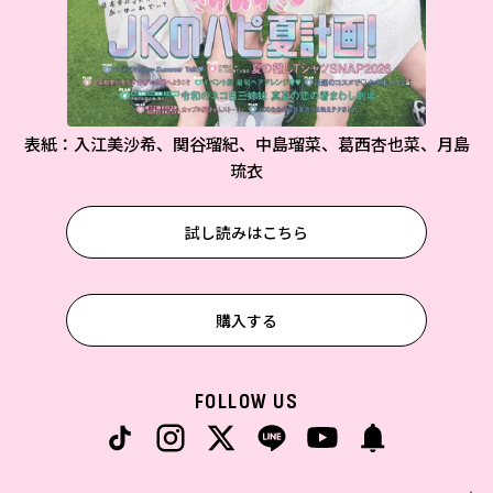
表紙：入江美沙希、関谷瑠紀、中島瑠菜、葛西杏也菜、月島
琉衣
試し読みはこちら
購入する
FOLLOW US