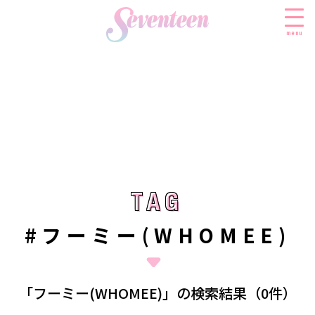
menu
すべての新着記事
FASHION
ファッションニュース
BEAUTY
モデル私服
ビューティニュース
TAG
TAG
SCHOOL
着回し
トレンドメイク
スクールニュース
ENTERTAINMENT
#フーミー(WHOMEE)
着痩せ
ベストコスメ
制服コーデ
エンタメニュース
LIFESTYLE
ヘアアレンジ・ヘアケア
学校ヘアメイク
なにわ男子
ライフスタイルニュース
スキンケア
JK TREND
「フーミー(WHOMEE)」の検索結果（0件）
勉強・受験・進路
K-POP
JKランキング・アワード
ボディケア
JKトレンドニュース