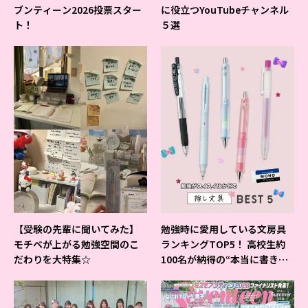
ブンティーン2026投票スター
に役立つYouTubeチャンネル
ト！
５選
【受験の先輩に聞いてみた】
勉強時に愛用している文房具
モチベが上がる勉強空間のこ
ランキングTOP5！ 高校生約
だわりを大特集☆
100名が納得の“本当に書きや
すいシャーペン”が1位に❤