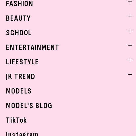
FASHION
ファッションニュース
BEAUTY
モデル私服
ビューティニュース
SCHOOL
着回し
トレンドメイク
着痩せ
スクールニュース
ENTERTAINMENT
ベストコスメ
制服コーデ
ヘアアレンジ・ヘアケア
エンタメニュース
LIFESTYLE
学校ヘアメイク
スキンケア
なにわ男子
勉強・受験・進路
ライフスタイルニュース
JK TREND
ボディケア
K-POP
JKランキング・アワード
JKトレンドニュース
MODELS
モデルの購入品
おでかけ
MODEL'S BLOG
お悩み相談
TikTok
Instagram