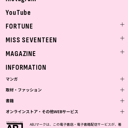
YouTube
FORTUNE
ゲッターズ飯田
MISS SEVENTEEN
ミスセブンティーンニュース
MAGAZINE
バックナンバー
INFORMATION
マンガ
取材・ファッション
少年マンガ
週刊少年ジャンプ
書籍
青年マンガ
ファッション・美容
ジャンプSQ
少年ジャンプ+
Seventeen
オンラインストア・その他WEBサービス
少女マンガ
芸能・情報・スポーツ
文芸・文庫・総合
Vジャンプ
ジャンプTOON
non-no
ジャンプTOON
Myojo
すばる
女性マンガ
学芸・ノンフィクション・新書
オンラインストア
最強ジャンプ
ABJマークは、この電子書店・電子書籍配信サービスが、著
ZEBRACK
BAILA
ZEBRACK
週プレNEWS
小説すばる