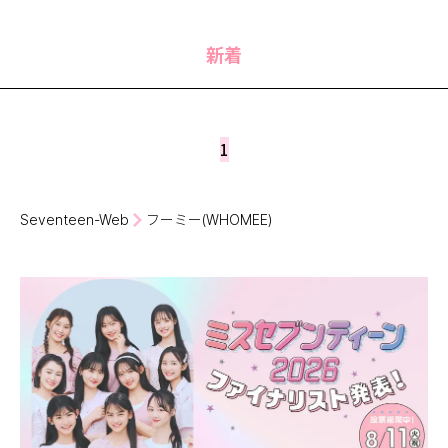
MODELS
モデルの購入品
MODEL'S BLOG
おでかけ
新着
お悩み相談
TikTok
Instagram
1
YouTube
FORTUNE
Seventeen-Web
フーミー(WHOMEE)
ゲッターズ飯田
MISS SEVENTEEN
ミスセブンティーンニュース
MAGAZINE
バックナンバー
INFORMATION
Seventeen
について