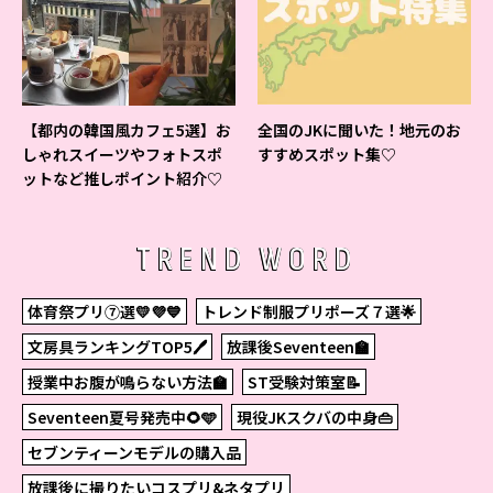
【都内の韓国風カフェ5選】お
全国のJKに聞いた！地元のお
しゃれスイーツやフォトスポ
すすめスポット集♡
ットなど推しポイント紹介♡
TREND WORD
体育祭プリ⑦選💛💜💙
トレンド制服プリポーズ７選🌟
文房具ランキングTOP5🖊
放課後Seventeen🏫
授業中お腹が鳴らない方法🏫
ST受験対策室📝
Seventeen夏号発売中🌻🩵
現役JKスクバの中身👜
セブンティーンモデルの購入品
放課後に撮りたいコスプリ&ネタプリ