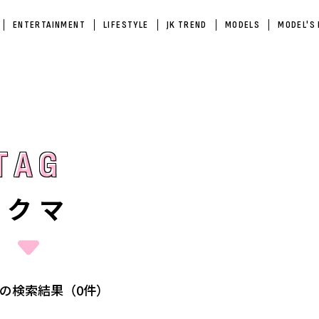
ENTERTAINMENT
LIFESTYLE
JK TREND
MODELS
MODEL'S
TAG
TAG
#クマ
の検索結果（0件）