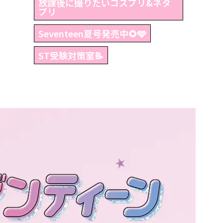
放課後に撮りたいコスプリ&ネタ
プリ
Seventeen夏号発売中🌻🩵
ST受験対策室📝