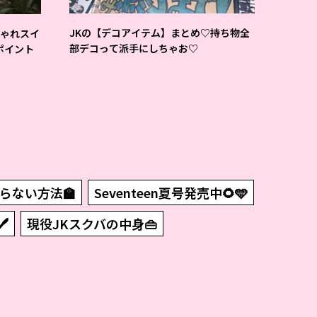
JKの【デコアイテム】まとめ♡持ち物全
しゃれスイ
部デコって派手にしちゃお♡
ポイント
らない方法🏫
Seventeen夏号発売中🌻🩵

現役JKスクバの中身👜