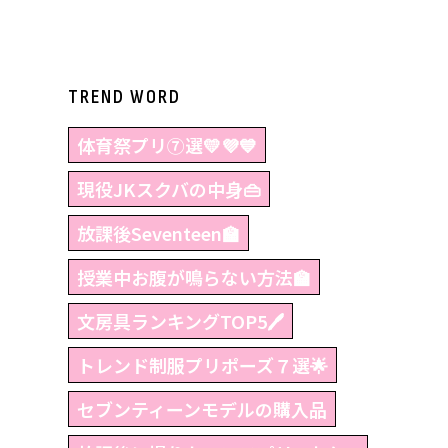
TREND WORD
体育祭プリ⑦選💛💜💙
現役JKスクバの中身👜
放課後Seventeen🏫
授業中お腹が鳴らない方法🏫
文房具ランキングTOP5🖊
トレンド制服プリポーズ７選🌟
セブンティーンモデルの購入品