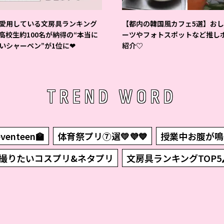
愛用している文房具ランキング
【都内の韓国風カフェ5選】お
 高校生約100名が納得の“本当に
ーツやフォトスポットなど推し
いシャーペン”が1位に❤
紹介♡
TREND WORD
enteen🏫
体育祭プリ⑦選💛💜💙
授業中お腹が鳴
撮りたいコスプリ&ネタプリ
文房具ランキングTOP5