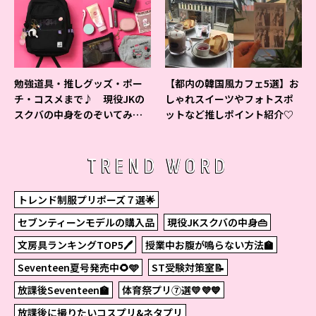
勉強道具・推しグッズ・ポー
【都内の韓国風カフェ5選】お
チ・コスメまで♪ 現役JKの
しゃれスイーツやフォトスポ
スクバの中身をのぞいてみ
ットなど推しポイント紹介♡
た！
TREND WORD
トレンド制服プリポーズ７選🌟
セブンティーンモデルの購入品
現役JKスクバの中身👜
文房具ランキングTOP5🖊
授業中お腹が鳴らない方法🏫
Seventeen夏号発売中🌻🩵
ST受験対策室📝
放課後Seventeen🏫
体育祭プリ⑦選💛💜💙
放課後に撮りたいコスプリ&ネタプリ