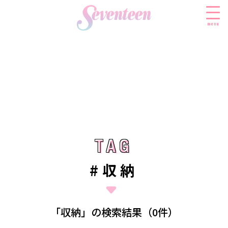
menu
すべての新着記事
FASHION
ファッションニュース
BEAUTY
モデル私服
ビューティニュース
TAG
TAG
SCHOOL
着回し
トレンドメイク
スクールニュース
ENTERTAINMENT
#収納
着痩せ
ベストコスメ
制服コーデ
エンタメニュース
LIFESTYLE
ヘアアレンジ・ヘアケア
学校ヘアメイク
なにわ男子
ライフスタイルニュース
スキンケア
JK TREND
「収納」の検索結果（0件）
勉強・受験・進路
K-POP
JKランキング・アワード
ボディケア
JKトレンドニュース