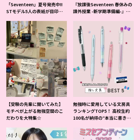
「Seventeen」夏号発売中!!
『放課後Seventeen 春休みの
STモデル5人の表紙が目印だ
課外授業 -新学期準備編-』イ
よ♪
ベントの様子をレポ♡
【受験の先輩に聞いてみた】
勉強時に愛用している文房具
モチベが上がる勉強空間のこ
ランキングTOP5！ 高校生約
だわりを大特集☆
100名が納得の“本当に書きや
すいシャーペン”が1位に❤