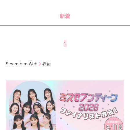
MODELS
モデルの購入品
MODEL'S BLOG
おでかけ
新着
お悩み相談
TikTok
Instagram
1
YouTube
FORTUNE
Seventeen-Web
収納
ゲッターズ飯田
MISS SEVENTEEN
ミスセブンティーンニュース
MAGAZINE
バックナンバー
INFORMATION
Seventeen
について