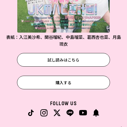
表紙：入江美沙希、関谷瑠紀、中島瑠菜、葛西杏也菜、月島
琉衣
試し読みはこちら
購入する
FOLLOW US