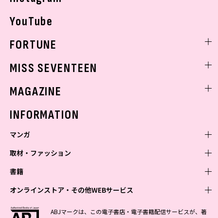
YouTube
FORTUNE
ゲッターズ飯田
MISS SEVENTEEN
ミスセブンティーンニュース
MAGAZINE
バックナンバー
INFORMATION
マンガ
取材・ファッション
少年マンガ
週刊少年ジャンプ
書籍
青年マンガ
ファッション・美容
ジャンプSQ
少年ジャンプ+
Seventeen
オンラインストア・その他WEBサービス
少女マンガ
芸能・情報・スポーツ
文芸・文庫・総合
Vジャンプ
ジャンプTOON
non-no
ジャンプTOON
Myojo
すばる
女性マンガ
学芸・ノンフィクション・新書
オンラインストア
最強ジャンプ
ABJマークは、この電子書店・電子書籍配信サービスが、著
ZEBRACK
BAILA
ZEBRACK
週プレNEWS
小説すばる