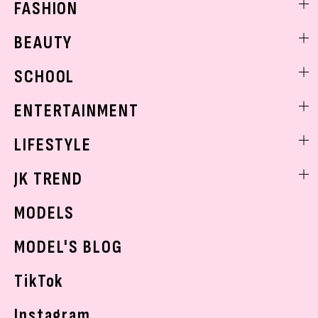
FASHION
ファッションニュース
BEAUTY
モデル私服
ビューティニュース
SCHOOL
着回し
トレンドメイク
着痩せ
スクールニュース
ENTERTAINMENT
ベストコスメ
制服コーデ
ヘアアレンジ・ヘアケア
エンタメニュース
LIFESTYLE
学校ヘアメイク
スキンケア
なにわ男子
勉強・受験・進路
ライフスタイルニュース
JK TREND
ボディケア
K-POP
JKランキング・アワード
JKトレンドニュース
MODELS
モデルの購入品
おでかけ
MODEL'S BLOG
お悩み相談
TikTok
Instagram