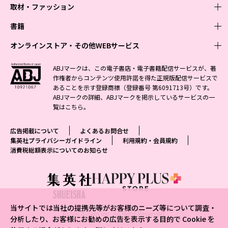
取材・ファッション
少年マンガ
週刊少年ジャンプ
書籍
青年マンガ
ファッション・美容
ジャンプSQ
少年ジャンプ+
Seventeen
オンラインストア・その他WEBサービス
少女マンガ
芸能・情報・スポーツ
文芸・文庫・総合
Vジャンプ
ジャンプTOON
non-no
ジャンプTOON
Myojo
すばる
女性マンガ
学芸・ノンフィクション・新書
オンラインストア
最強ジャンプ
ABJマークは、この電子書店・電子書籍配信サービスが、著
ZEBRACK
BAILA
ZEBRACK
週プレNEWS
小説すばる
作権者からコンテンツ使用許諾を得た正規版配信サービスで
ジャンプTOON
1日5分で、明日は変わる よみタイ yomitai
OTO
少年ジャンプ+
ライトノベル・ノベライズ
その他WEBサービス
S-MANGA
MAQUIA
あることを示す登録商標（登録番号 第6091713号）です。
S-MANGA
週プレ グラジャパ!
集英社 文芸ステーション
ZEBRACK
集英社学芸部 - 学芸・ノンフィクション
SHUEISHA MANGA-ART HERITAGE
ジャンプTOON
ABJマークの詳細、ABJマークを掲示しているサービスの一
集英社オレンジ文庫
集英社アドナビ
集英社ジャンプリミックス
SPUR
キッズ
集英社コミック文庫
Sportiva
web 集英社文庫
覧は
こちら
。
S-MANGA
集英社ビジネス書
ジャンプキャラクターズストア
ZEBRACK
JUMP j-BOOKS
集英社エディターズ・ラボ
集英社コミック文庫
LEE
集英社みらい文庫
りぼん
パラスポ
青春と読書
集英社コミック文庫
集英社新書
HAPPY PLUS STORE
ジャンプルーキー！
ダッシュエックス文庫公式サイト
広告掲載について
よくあるお問合せ
週刊ヤングジャンプ
eclat
集英社の児童図書 S-KIDS.LAND
マーガレット
アジア人物史
マンガMee公式サイト
集英社新書プラス - 知の水先案内人
SHUEISHA VOX
集英社プライバシーガイドライン
利用規約・会員規約
S-MANGA
集英社Webマガジン コバルト
ヤングジャンプ定期購読デジタル
T JAPAN
消費税総額表示についてのお知らせ
別冊マーガレット
リマコミ
kotoba
LEEマルシェ
集英社ジャンプリミックス
シフォン文庫
ヤンジャン！
HAPPY PLUS ONE
マンガMee公式サイト
マンガMeets
e!集英社
SHOP Marisol
集英社コミック文庫
となりのヤングジャンプ
MEN'S NON-NO
リマコミ
Cookie
情報・知識＆オピニオン imidas
eclat premium
グランドジャンプ
UOMO
マンガMeets
Cocohana
mirabella
当サイトでは当社の提携先等がお客様のニーズ等について調査・
ウルトラジャンプ
集英社オンライン
© SHUEISHA Inc. All Right Reserved.
office YOU
mirabella homme
分析したり、お客様にお勧めの広告を表示する目的で Cookie を