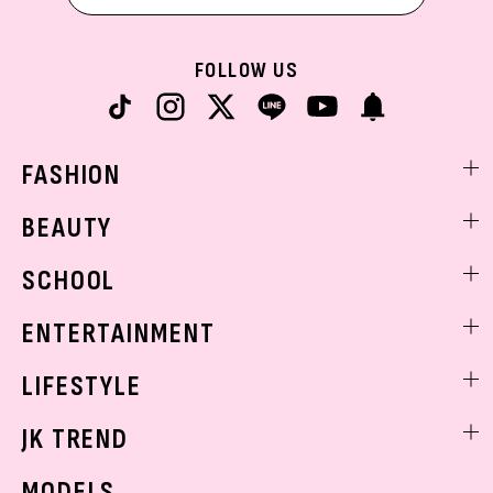
FOLLOW US
FASHION
ファッションニュース
BEAUTY
モデル私服
ビューティニュース
SCHOOL
着回し
トレンドメイク
着痩せ
スクールニュース
ENTERTAINMENT
ベストコスメ
制服コーデ
ヘアアレンジ・ヘアケア
エンタメニュース
LIFESTYLE
学校ヘアメイク
スキンケア
なにわ男子
勉強・受験・進路
ライフスタイルニュース
JK TREND
ボディケア
K-POP
JKランキング・アワード
JKトレンドニュース
MODELS
モデルの購入品