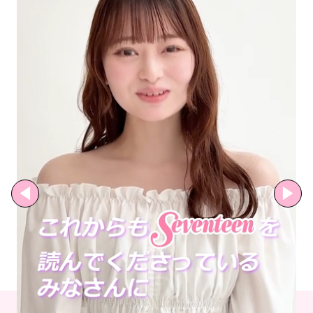
MODELS
モデルの購入品
MODEL'S BLOG
おでかけ
お悩み相談
TikTok
Instagram
YouTube
FORTUNE
ゲッターズ飯田
MISS SEVENTEEN
ミスセブンティーンニュース
MAGAZINE
バックナンバー
INFORMATION
Seventeen
について