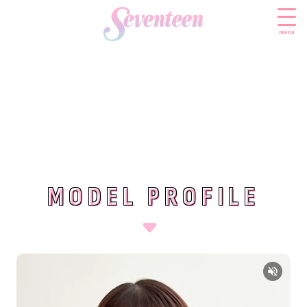
menu
すべての新着記事
FASHION
ファッションニュース
BEAUTY
モデル私服
ビューティニュース
MODEL PROFILE
MODEL PROFILE
SCHOOL
着回し
トレンドメイク
スクールニュース
ENTERTAINMENT
着痩せ
ベストコスメ
制服コーデ
エンタメニュース
LIFESTYLE
ヘアアレンジ・ヘアケア
学校ヘアメイク
なにわ男子
ライフスタイルニュース
スキンケア
JK TREND
勉強・受験・進路
K-POP
JKランキング・アワード
ボディケア
JKトレンドニュース