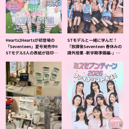
Hearts2Heartsが初登場の
STモデルと一緒に学んだ！
「Seventeen」夏号発売中!!
『放課後Seventeen 春休みの
STモデル5人の表紙が目印だ
課外授業 -新学期準備編-』イ
よ♪
ベントの様子をレポ♡