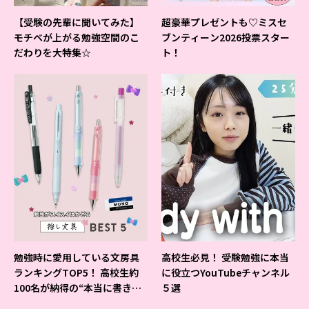
【受験の先輩に聞いてみた】
超豪華プレゼントも♡ミスセ
モチベが上がる勉強空間のこ
ブンティーン2026投票スター
だわりを大特集☆
ト！
勉強時に愛用している文房具
高校生必見！ 受験勉強に本当
ランキングTOP5！ 高校生約
に役立つYouTubeチャンネル
100名が納得の“本当に書きや
５選
すいシャーペン”が1位に❤