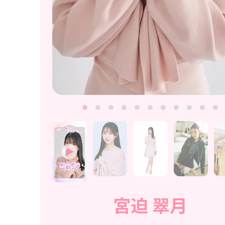
宮迫 翠月