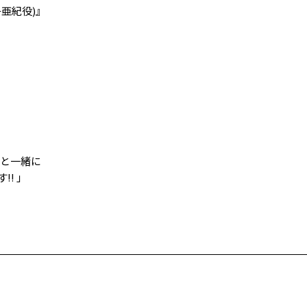
亜紀役)』
んと一緒に
!! 」