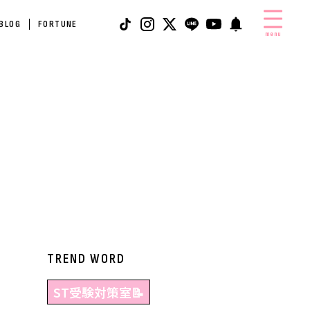
 BLOG
FORTUNE
menu
TREND WORD
ST受験対策室📝