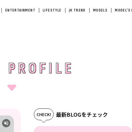
ENTERTAINMENT
LIFESTYLE
JK TREND
MODELS
MODEL'S
 PROFILE
 PROFILE
最新BLOGをチェック
CHECK!