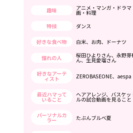
アニメ・マンガ・ドラマ
趣味
画・料理
特技
ダンス
好きな食べ物
白米、お肉、ドーナツ
桜田ひよりさん、永野芽
憧れの人
ん、生見愛瑠さん
好きなアーテ
ZEROBASEONE、aespa
ィスト
最近ハマって
ヘアアレンジ、バスケッ
いること
ルの試合動画を見ること
パーソナルカ
たぶんブルベ夏
ラー