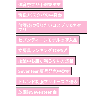
体育祭プリ⑦選💛💜💙
現役JKスクバの中身👜
放課後に撮りたいコスプリ&ネタ
プリ
セブンティーンモデルの購入品
文房具ランキングTOP5🖊
授業中お腹が鳴らない方法🏫
Seventeen夏号発売中🌻🩵
トレンド制服プリポーズ７選🌟
放課後Seventeen🏫