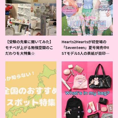
【受験の先輩に聞いてみた】
Hearts2Heartsが初登場の
モチベが上がる勉強空間のこ
「Seventeen」夏号発売中!!
だわりを大特集☆
STモデル5人の表紙が目印だ
よ♪