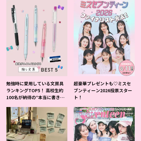
勉強時に愛用している文房具
超豪華プレゼントも♡ミスセ
ランキングTOP5！ 高校生約
ブンティーン2026投票スター
100名が納得の“本当に書きや
ト！
すいシャーペン”が1位に❤