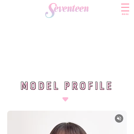
menu
すべての新着記事
FASHION
ファッションニュース
BEAUTY
モデル私服
ビューティニュース
MODEL PROFILE
MODEL PROFILE
SCHOOL
着回し
トレンドメイク
スクールニュース
ENTERTAINMENT
着痩せ
ベストコスメ
制服コーデ
エンタメニュース
LIFESTYLE
ヘアアレンジ・ヘアケア
学校ヘアメイク
なにわ男子
ライフスタイルニュース
スキンケア
JK TREND
勉強・受験・進路
K-POP
JKランキング・アワード
ボディケア
JKトレンドニュース