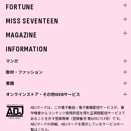
FORTUNE
ゲッターズ飯田
MISS SEVENTEEN
ミスセブンティーンニュース
MAGAZINE
バックナンバー
INFORMATION
マンガ
取材・ファッション
少年マンガ
週刊少年ジャンプ
書籍
青年マンガ
ファッション・美容
ジャンプSQ
少年ジャンプ+
Seventeen
オンラインストア・その他WEBサービス
少女マンガ
芸能・情報・スポーツ
文芸・文庫・総合
Vジャンプ
ジャンプTOON
non-no
ジャンプTOON
Myojo
すばる
女性マンガ
学芸・ノンフィクション・新書
オンラインストア
最強ジャンプ
ABJマークは、この電子書店・電子書籍配信サービスが、著
ZEBRACK
BAILA
ZEBRACK
週プレNEWS
小説すばる
作権者からコンテンツ使用許諾を得た正規版配信サービスで
ジャンプTOON
1日5分で、明日は変わる よみタイ yomitai
OTO
少年ジャンプ+
ライトノベル・ノベライズ
その他WEBサービス
S-MANGA
MAQUIA
あることを示す登録商標（登録番号 第6091713号）です。
S-MANGA
週プレ グラジャパ!
集英社 文芸ステーション
ZEBRACK
集英社学芸部 - 学芸・ノンフィクション
SHUEISHA MANGA-ART HERITAGE
ジャンプTOON
ABJマークの詳細、ABJマークを掲示しているサービスの一
集英社オレンジ文庫
集英社アドナビ
集英社ジャンプリミックス
SPUR
キッズ
集英社コミック文庫
Sportiva
web 集英社文庫
覧は
こちら
。
S-MANGA
集英社ビジネス書
ジャンプキャラクターズストア