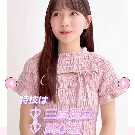
MODELS
モデルの購入品
MODEL'S BLOG
おでかけ
お悩み相談
TikTok
Instagram
YouTube
FORTUNE
ゲッターズ飯田
MISS SEVENTEEN
ミスセブンティーンニュース
MAGAZINE
バックナンバー
INFORMATION
Seventeen
について