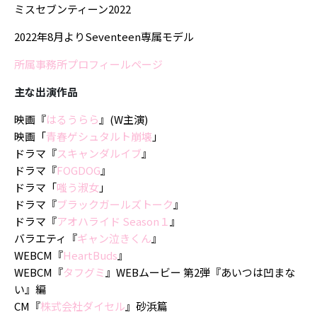
ミスセブンティーン2022
2022年8月よりSeventeen専属モデル
所属事務所プロフィールページ
主な出演作品
映画『
はるうらら
』(W主演)
映画「
青春ゲシュタルト崩壊
」
ドラマ『
スキャンダルイブ
』
ドラマ『
FOGDOG
』
ドラマ「
嗤う淑女
」
ドラマ『
ブラックガールズトーク
』
ドラマ『
アオハライド Season１
』
バラエティ『
ギャン泣きくん
』
WEBCM『
HeartBuds
』
WEBCM『
タフグミ
』WEBムービー 第2弾『あいつは凹まな
い』編
CM『
株式会社ダイセル
』砂浜篇