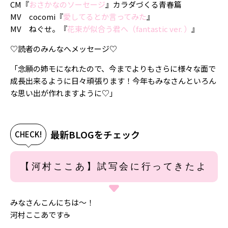
CM『
おさかなのソーセージ
』カラダづくる青春篇
MV cocomi『
愛してるとか言ってみた
』
MV ねぐせ。『
花束が似合う君へ（fantastic ver. ）
』
♡読者のみんなへメッセージ♡
「念願の姉モになれたので、今までよりもさらに様々な面で
成長出来るように日々頑張ります！今年もみなさんといろん
な思い出が作れますように♡」
最新BLOGをチェック
CHECK!
【河村ここあ】試写会に行ってきたよ
みなさんこんにちは〜！
河村ここあです☕️