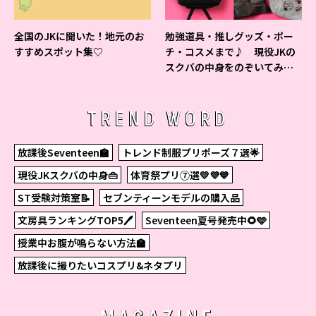
全国のJKに聞いた！地元のお
勉強道具・推しグッズ・ポー
すすめスポット集♡
チ・コスメまで♪ 現役JKの
スクバの中身をのぞいてみ
た！
TREND WORD
放課後Seventeen🏫
トレンド制服プリポーズ７選🌟
現役JKスクバの中身👜
体育祭プリ⑦選💛💜💙
ST受験対策室📝
セブンティーンモデルの購入品
文房具ランキングTOP5🖊
Seventeen夏号発売中🌻🩵
授業中お腹が鳴らない方法🏫
放課後に撮りたいコスプリ&ネタプリ