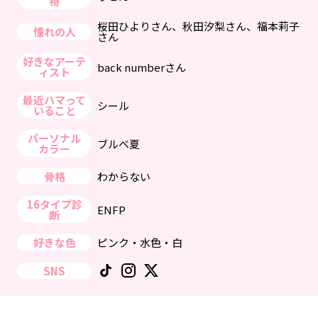
物
桜田ひよりさん、秋田汐梨さん、福本莉子
憧れの人
さん
好きなアーテ
back numberさん
ィスト
最近ハマって
シール
いること
パーソナル
ブルベ夏
カラー
骨格
わからない
16タイプ診
ENFP
断
好きな色
ピンク・水色・白
SNS