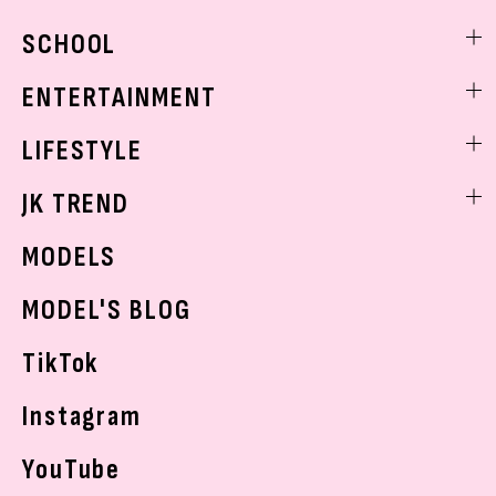
モデル私服
ビューティニュース
SCHOOL
着回し
トレンドメイク
着痩せ
スクールニュース
ENTERTAINMENT
ベストコスメ
制服コーデ
ヘアアレンジ・ヘアケア
エンタメニュース
LIFESTYLE
学校ヘアメイク
スキンケア
なにわ男子
勉強・受験・進路
ライフスタイルニュース
JK TREND
ボディケア
K-POP
JKランキング・アワード
JKトレンドニュース
MODELS
モデルの購入品
おでかけ
MODEL'S BLOG
お悩み相談
TikTok
Instagram
YouTube