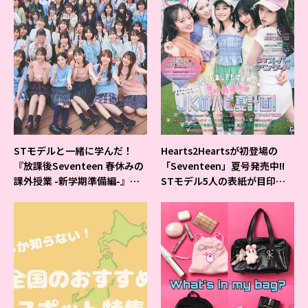
STモデルと一緒に学んだ！
Hearts2Heartsが初登場の
『放課後Seventeen 春休みの
「Seventeen」夏号発売中!!
課外授業 -新学期準備編-』イ
STモデル5人の表紙が目印だ
ベントの様子をレポ♡
よ♪