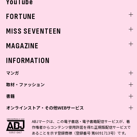
YouTube
FORTUNE
ゲッターズ飯田
MISS SEVENTEEN
ミスセブンティーンニュース
MAGAZINE
バックナンバー
INFORMATION
マンガ
取材・ファッション
少年マンガ
週刊少年ジャンプ
書籍
青年マンガ
ファッション・美容
ジャンプSQ
少年ジャンプ+
Seventeen
オンラインストア・その他WEBサービス
少女マンガ
芸能・情報・スポーツ
文芸・文庫・総合
Vジャンプ
ジャンプTOON
non-no
ジャンプTOON
Myojo
すばる
女性マンガ
学芸・ノンフィクション・新書
オンラインストア
最強ジャンプ
ABJマークは、この電子書店・電子書籍配信サービスが、著
ZEBRACK
BAILA
ZEBRACK
週プレNEWS
小説すばる
作権者からコンテンツ使用許諾を得た正規版配信サービスで
ジャンプTOON
1日5分で、明日は変わる よみタイ yomitai
OTO
少年ジャンプ+
ライトノベル・ノベライズ
その他WEBサービス
S-MANGA
MAQUIA
あることを示す登録商標（登録番号 第6091713号）です。
S-MANGA
週プレ グラジャパ!
集英社 文芸ステーション
ZEBRACK
集英社学芸部 - 学芸・ノンフィクション
SHUEISHA MANGA-ART HERITAGE