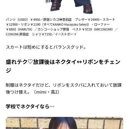
パンツ（USED）￥4950／原宿シカゴ神宮前店 ブレザー￥26900・スカート
￥12900・リボン￥2190（すべてKANKO Harajuku Select）・ローファー
￥6930（HARUTA）／カンコーショップ原宿 ベスト￥5720（ARCONOMI）／
CONOMi 原宿店 シャツ￥7150／イーストボーイ
スカートは短めにするとバランスグッド。
盛れテク♡放課後はネクタイ↔︎リボンをチェン
ジ
制服はネクタイだけど、リボンをスクバに入れておいて放課
後つけ替え。（mimi・高2）
学校でネクタイなら…