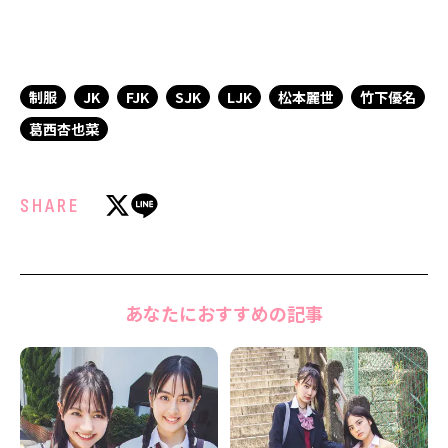
制服
JK
FJK
SJK
LJK
松本麗世
竹下優名
葛西杏也菜
SHARE
あなたにおすすめの記事