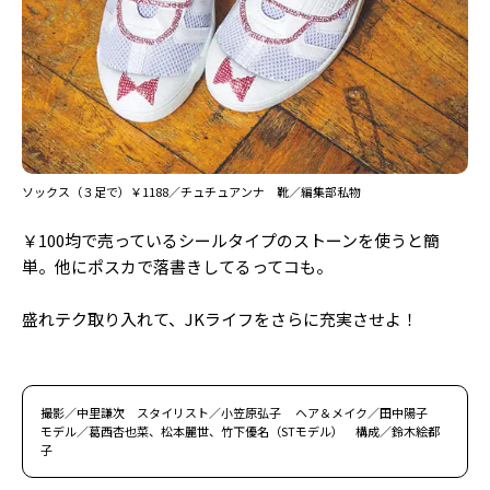
ソックス（３足で）￥1188／チュチュアンナ 靴／編集部私物
￥100均で売っているシールタイプのストーンを使うと簡
単。他にポスカで落書きしてるってコも。
盛れテク取り入れて、JKライフをさらに充実させよ！
撮影／中里謙次 スタイリスト／小笠原弘子 ヘア＆メイク／田中陽子
モデル／葛西杏也菜、松本麗世、竹下優名（STモデル） 構成／鈴木絵都
子