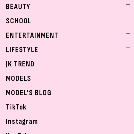
ファッションニュース
BEAUTY
モデル私服
ビューティニュース
SCHOOL
着回し
トレンドメイク
着痩せ
スクールニュース
ENTERTAINMENT
ベストコスメ
制服コーデ
ヘアアレンジ・ヘアケア
エンタメニュース
LIFESTYLE
学校ヘアメイク
スキンケア
なにわ男子
勉強・受験・進路
ライフスタイルニュース
JK TREND
ボディケア
K-POP
JKランキング・アワード
JKトレンドニュース
MODELS
モデルの購入品
おでかけ
MODEL'S BLOG
お悩み相談
TikTok
Instagram