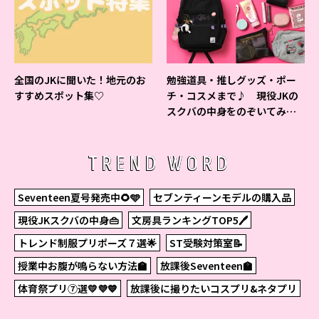
全国のJKに聞いた！地元のお
勉強道具・推しグッズ・ポー
すすめスポット集♡
チ・コスメまで♪ 現役JKの
スクバの中身をのぞいてみ
た！
TREND WORD
Seventeen夏号発売中🌻🩵
セブンティーンモデルの購入品
現役JKスクバの中身👜
文房具ランキングTOP5🖊
トレンド制服プリポーズ７選🌟
ST受験対策室📝
授業中お腹が鳴らない方法🏫
放課後Seventeen🏫
体育祭プリ⑦選💛💜💙
放課後に撮りたいコスプリ&ネタプリ