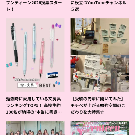
ブンティーン2026投票スター
に役立つYouTubeチャンネル
ト！
５選
勉強時に愛用している文房具
【受験の先輩に聞いてみた】
ランキングTOP5！ 高校生約
モチベが上がる勉強空間のこ
100名が納得の“本当に書きや
だわりを大特集☆
すいシャーペン”が1位に❤