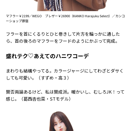
マフラー￥2199／WEGO ブレザー￥26900（KANKO Harajuku Select）／カンコ
ーショップ原宿
フラーを首にくるりとひと巻きして片方を輪っかに通した
ら、首の後ろのマフラーをフードのようにかぶって完成。
盛れテク♡あえてのハニワコーデ
まわりも結構やってる。カラージャージにしてわざとダサく
しても可愛い。（すずめ・高３）
賛否両論あるけど、私は賛成派。暖かいし、むしろJK！って
感じ。（葛西杏也菜・STモデル）