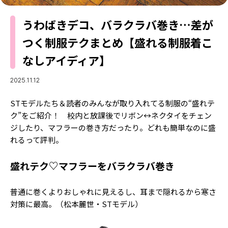
MODELS
モデルの購入品
MODEL'S BLOG
うわばきデコ、バラクラバ巻き…差が
おでかけ
つく制服テクまとめ【盛れる制服着こ
お悩み相談
TikTok
なしアイディア】
Instagram
2025.11.12
YouTube
STモデルたち＆読者のみんなが取り入れてる制服の“盛れテ
FORTUNE
ク”をご紹介！ 校内と放課後でリボン↔︎ネクタイをチェン
ゲッターズ飯田
ジしたり、マフラーの巻き方だったり。どれも簡単なのに盛
MISS SEVENTEEN
れるって評判。
ミスセブンティーンニュース
MAGAZINE
盛れテク♡マフラーをバラクラバ巻き
バックナンバー
INFORMATION
普通に巻くよりおしゃれに見えるし、耳まで隠れるから寒さ
Seventeen
について
対策に最高。（松本麗世・STモデル）