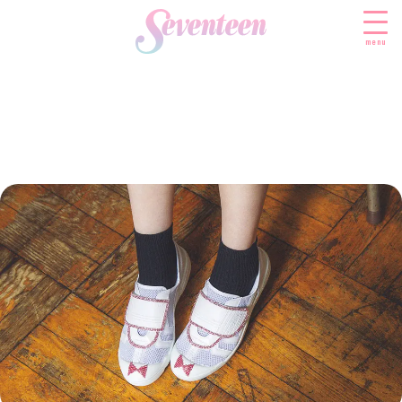
menu
すべての新着記事
FASHION
ファッションニュース
BEAUTY
モデル私服
ビューティニュース
SCHOOL
着回し
トレンドメイク
スクールニュース
ENTERTAINMENT
着痩せ
ベストコスメ
制服コーデ
エンタメニュース
LIFESTYLE
ヘアアレンジ・ヘアケア
学校ヘアメイク
なにわ男子
ライフスタイルニュース
スキンケア
JK TREND
勉強・受験・進路
K-POP
JKランキング・アワード
ボディケア
JKトレンドニュース