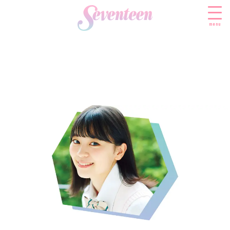
menu
すべての新着記事
FASHION
ファッションニュース
BEAUTY
モデル私服
ビューティニュース
SCHOOL
着回し
トレンドメイク
スクールニュース
ENTERTAINMENT
着痩せ
ベストコスメ
制服コーデ
エンタメニュース
LIFESTYLE
ヘアアレンジ・ヘアケア
学校ヘアメイク
なにわ男子
ライフスタイルニュース
スキンケア
JK TREND
勉強・受験・進路
K-POP
JKランキング・アワード
ボディケア
JKトレンドニュース