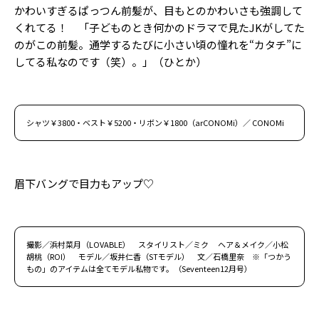
かわいすぎるぱっつん前髪が、目もとのかわいさも強調して
くれてる！ 「子どものとき何かのドラマで見たJKがしてた
のがこの前髪。通学するたびに小さい頃の憧れを“カタチ”に
してる私なのです（笑）。」（ひとか）
シャツ￥3800・ベスト￥5200・リボン￥1800（arCONOMi）／ CONOMi
眉下バングで目力もアップ♡
撮影／浜村菜月（LOVABLE） スタイリスト／ミク ヘア＆メイク／小松
胡桃（ROI） モデル／坂井仁香（STモデル） 文／石橋里奈 ※「つかう
もの」のアイテムは全てモデル私物です。（Seventeen12月号）