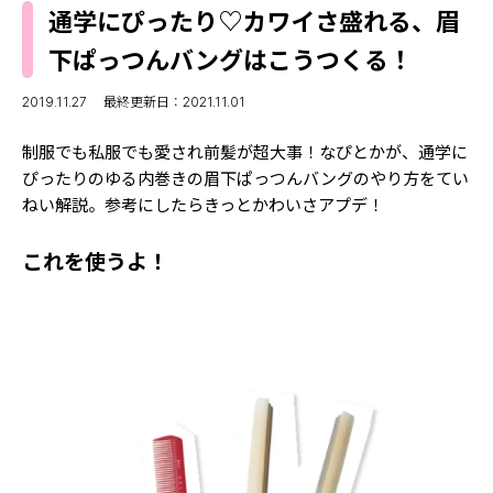
MODELS
通学にぴったり♡カワイさ盛れる、眉
モデルの購入品
MODEL'S BLOG
下ぱっつんバングはこうつくる！
おでかけ
お悩み相談
TikTok
2019.11.27
最終更新日：2021.11.01
Instagram
制服でも私服でも愛され前髪が超大事！なぴとかが、通学に
ぴったりのゆる内巻きの眉下ぱっつんバングのやり方をてい
YouTube
ねい解説。参考にしたらきっとかわいさアプデ！
FORTUNE
これを使うよ！
ゲッターズ飯田
MISS SEVENTEEN
ミスセブンティーンニュース
MAGAZINE
バックナンバー
INFORMATION
Seventeen
について