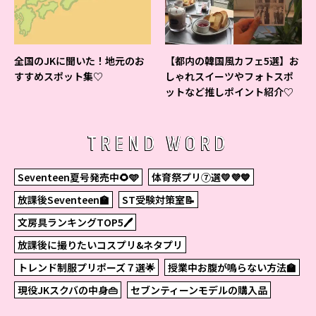
全国のJKに聞いた！地元のお
【都内の韓国風カフェ5選】お
すすめスポット集♡
しゃれスイーツやフォトスポ
ットなど推しポイント紹介♡
TREND WORD
Seventeen夏号発売中🌻🩵
体育祭プリ⑦選💛💜💙
放課後Seventeen🏫
ST受験対策室📝
文房具ランキングTOP5🖊
放課後に撮りたいコスプリ&ネタプリ
トレンド制服プリポーズ７選🌟
授業中お腹が鳴らない方法🏫
現役JKスクバの中身👜
セブンティーンモデルの購入品