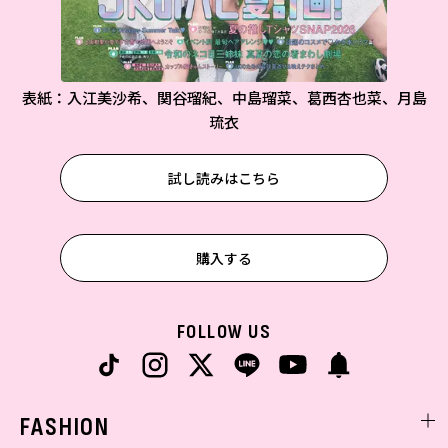
表紙：入江美沙希、関谷瑠紀、中島瑠菜、葛西杏也菜、月島
琉衣
試し読みはこちら
購入する
FOLLOW US
FASHION