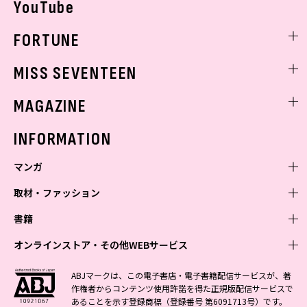
YouTube
FORTUNE
ゲッターズ飯田
MISS SEVENTEEN
ミスセブンティーンニュース
MAGAZINE
バックナンバー
INFORMATION
マンガ
取材・ファッション
少年マンガ
週刊少年ジャンプ
書籍
青年マンガ
ファッション・美容
ジャンプSQ
少年ジャンプ+
Seventeen
オンラインストア・その他WEBサービス
少女マンガ
芸能・情報・スポーツ
文芸・文庫・総合
Vジャンプ
ジャンプTOON
non-no
ジャンプTOON
Myojo
すばる
女性マンガ
学芸・ノンフィクション・新書
オンラインストア
最強ジャンプ
ABJマークは、この電子書店・電子書籍配信サービスが、著
ZEBRACK
BAILA
ZEBRACK
週プレNEWS
小説すばる
作権者からコンテンツ使用許諾を得た正規版配信サービスで
ジャンプTOON
1日5分で、明日は変わる よみタイ yomitai
OTO
少年ジャンプ+
ライトノベル・ノベライズ
その他WEBサービス
S-MANGA
MAQUIA
あることを示す登録商標（登録番号 第6091713号）です。
S-MANGA
週プレ グラジャパ!
集英社 文芸ステーション