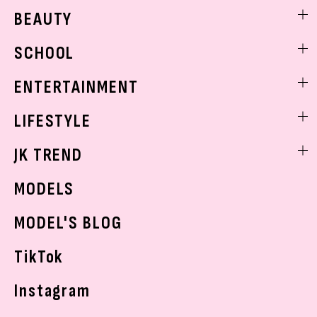
ファッションニュース
BEAUTY
モデル私服
ビューティニュース
SCHOOL
着回し
トレンドメイク
着痩せ
スクールニュース
ENTERTAINMENT
ベストコスメ
制服コーデ
ヘアアレンジ・ヘアケア
エンタメニュース
LIFESTYLE
学校ヘアメイク
スキンケア
なにわ男子
勉強・受験・進路
ライフスタイルニュース
JK TREND
ボディケア
K-POP
JKランキング・アワード
JKトレンドニュース
MODELS
モデルの購入品
おでかけ
MODEL'S BLOG
お悩み相談
TikTok
Instagram