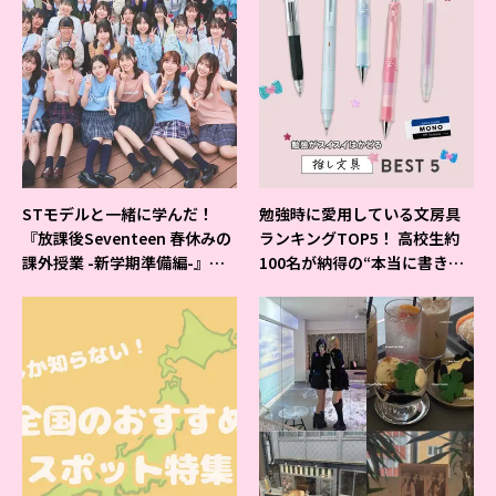
STモデルと一緒に学んだ！
勉強時に愛用している文房具
『放課後Seventeen 春休みの
ランキングTOP5！ 高校生約
課外授業 -新学期準備編-』イ
100名が納得の“本当に書きや
ベントの様子をレポ♡
すいシャーペン”が1位に❤