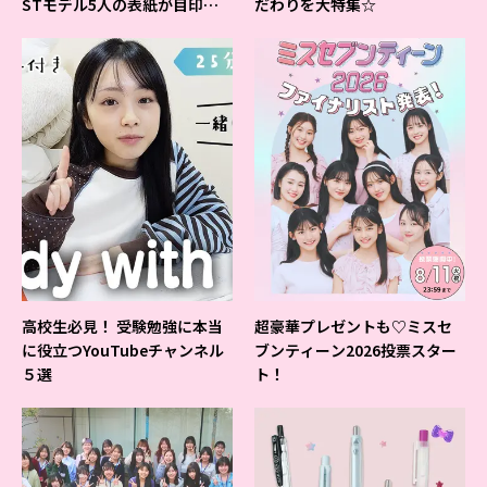
STモデル5人の表紙が目印だ
だわりを大特集☆
よ♪
高校生必見！ 受験勉強に本当
超豪華プレゼントも♡ミスセ
に役立つYouTubeチャンネル
ブンティーン2026投票スター
５選
ト！