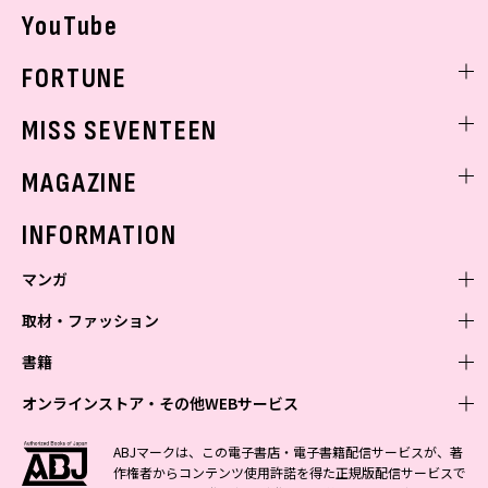
YouTube
FORTUNE
ゲッターズ飯田
MISS SEVENTEEN
ミスセブンティーンニュース
MAGAZINE
バックナンバー
INFORMATION
マンガ
取材・ファッション
少年マンガ
週刊少年ジャンプ
書籍
青年マンガ
ファッション・美容
ジャンプSQ
少年ジャンプ+
Seventeen
オンラインストア・その他WEBサービス
少女マンガ
芸能・情報・スポーツ
文芸・文庫・総合
Vジャンプ
ジャンプTOON
non-no
ジャンプTOON
Myojo
すばる
女性マンガ
学芸・ノンフィクション・新書
オンラインストア
最強ジャンプ
ABJマークは、この電子書店・電子書籍配信サービスが、著
ZEBRACK
BAILA
ZEBRACK
週プレNEWS
小説すばる
作権者からコンテンツ使用許諾を得た正規版配信サービスで
ジャンプTOON
1日5分で、明日は変わる よみタイ yomitai
OTO
少年ジャンプ+
ライトノベル・ノベライズ
その他WEBサービス