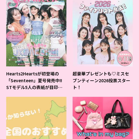
Hearts2Heartsが初登場の
超豪華プレゼントも♡ミスセ
「Seventeen」夏号発売中!!
ブンティーン2026投票スター
STモデル5人の表紙が目印だ
ト！
よ♪