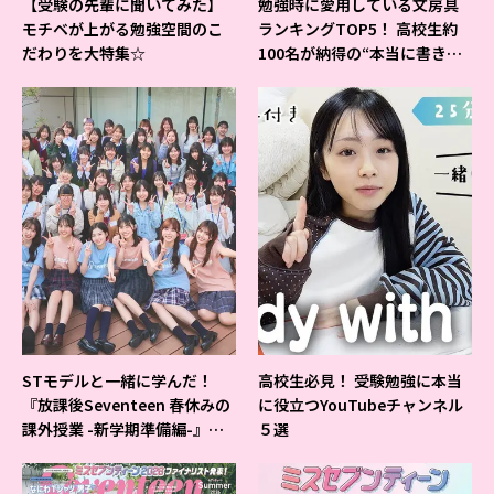
【受験の先輩に聞いてみた】
勉強時に愛用している文房具
モチベが上がる勉強空間のこ
ランキングTOP5！ 高校生約
だわりを大特集☆
100名が納得の“本当に書きや
すいシャーペン”が1位に❤
STモデルと一緒に学んだ！
高校生必見！ 受験勉強に本当
『放課後Seventeen 春休みの
に役立つYouTubeチャンネル
課外授業 -新学期準備編-』イ
５選
ベントの様子をレポ♡