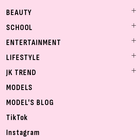
ファッションニュース
BEAUTY
モデル私服
ビューティニュース
SCHOOL
着回し
トレンドメイク
着痩せ
スクールニュース
ENTERTAINMENT
ベストコスメ
制服コーデ
ヘアアレンジ・ヘアケア
エンタメニュース
LIFESTYLE
学校ヘアメイク
スキンケア
なにわ男子
勉強・受験・進路
ライフスタイルニュース
JK TREND
ボディケア
K-POP
JKランキング・アワード
JKトレンドニュース
MODELS
モデルの購入品
おでかけ
MODEL'S BLOG
お悩み相談
TikTok
Instagram