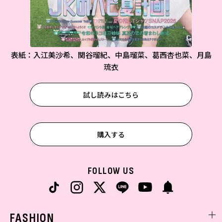
表紙：入江美沙希、関谷瑠紀、中島瑠菜、葛西杏也菜、月島
琉衣
試し読みはこちら
購入する
FOLLOW US
FASHION