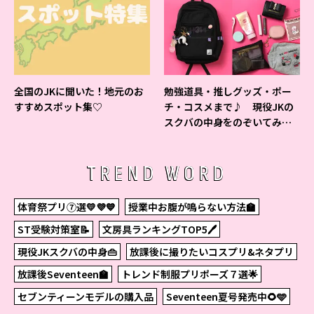
全国のJKに聞いた！地元のお
勉強道具・推しグッズ・ポー
すすめスポット集♡
チ・コスメまで♪ 現役JKの
スクバの中身をのぞいてみ
た！
TREND WORD
体育祭プリ⑦選💛💜💙
授業中お腹が鳴らない方法🏫
ST受験対策室📝
文房具ランキングTOP5🖊
現役JKスクバの中身👜
放課後に撮りたいコスプリ&ネタプリ
放課後Seventeen🏫
トレンド制服プリポーズ７選🌟
セブンティーンモデルの購入品
Seventeen夏号発売中🌻🩵