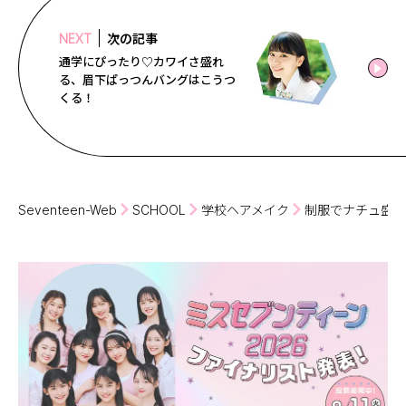
次の記事
NEXT
通学にぴったり♡カワイさ盛れ
る、眉下ぱっつんバングはこうつ
くる！
Seventeen-Web
SCHOOL
学校ヘアメイク
制服でナチュ盛す