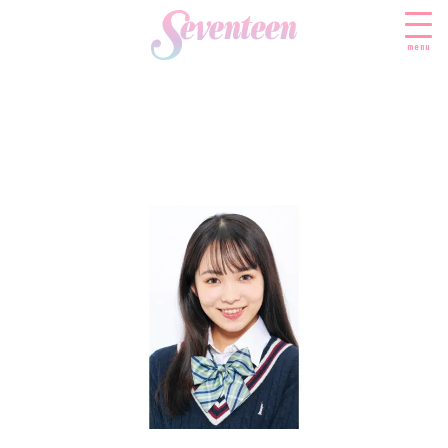
menu
すべての新着記事
FASHION
ファッションニュース
BEAUTY
モデル私服
ビューティニュース
SCHOOL
着回し
トレンドメイク
スクールニュース
ENTERTAINMENT
着痩せ
ベストコスメ
制服コーデ
エンタメニュース
LIFESTYLE
ヘアアレンジ・ヘアケア
学校ヘアメイク
なにわ男子
ライフスタイルニュース
スキンケア
JK TREND
勉強・受験・進路
K-POP
JKランキング・アワード
ボディケア
JKトレンドニュース