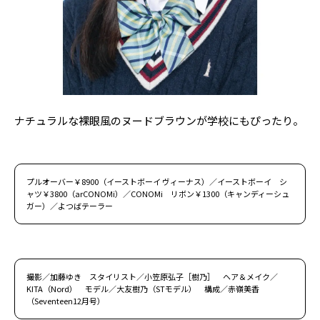
ナチュラルな裸眼風のヌードブラウンが学校にもぴったり。
プルオーバー￥8900（イーストボーイ ヴィーナス）／イーストボーイ シ
ャツ￥3800（arCONOMi）／CONOMi リボン￥1300（キャンディーシュ
ガー）／よつばテーラー
撮影／加藤ゆき スタイリスト／小笠原弘子［樹乃］ ヘア＆メイク／
KITA（Nord） モデル／大友樹乃（STモデル） 構成／赤嶺美香
（Seventeen12月号）