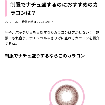
MODELS
制服でナチュ盛するのにおすすめのカ
モデルの購入品
MODEL'S BLOG
ラコンは？
おでかけ
お悩み相談
TikTok
2019.11.22
最終更新日：2021.08.17
Instagram
今や、パッチリ目を目指すならカラコンは欠かせない！ 制
服にも似合う、ナチュラル＆さりげに盛れるカラコンを紹介
YouTube
するね。
FORTUNE
制服でナチュ盛りするならこのカラコン
ゲッターズ飯田
MISS SEVENTEEN
ミスセブンティーンニュース
MAGAZINE
バックナンバー
INFORMATION
Seventeen
について