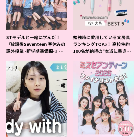
STモデルと一緒に学んだ！
勉強時に愛用している文房具
『放課後Seventeen 春休みの
ランキングTOP5！ 高校生約
課外授業 -新学期準備編-』イ
100名が納得の“本当に書きや
ベントの様子をレポ♡
すいシャーペン”が1位に❤