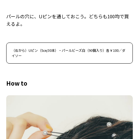
パールの穴に、Uピンを通しておこう。どちらも100均で買
えるよ。
（右から）Uピン（5㎝/30本）・パールビーズ白（90個入り）各￥100／ダ
イソー
How to