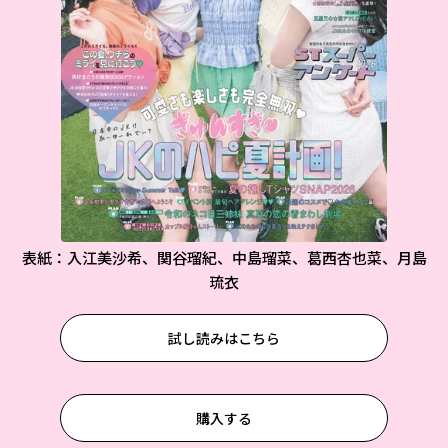
表紙：入江美沙希、関谷瑠紀、中島瑠菜、葛西杏也菜、月島
琉衣
試し読みはこちら
購入する