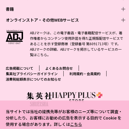
週刊少年ジャンプ
書籍
青年マンガ
ファッション・美容
ジャンプSQ
少年ジャンプ+
Seventeen
オンラインストア・その他WEBサービス
少女マンガ
芸能・情報・スポーツ
文芸・文庫・総合
Vジャンプ
ジャンプTOON
non-no
ジャンプTOON
Myojo
すばる
女性マンガ
学芸・ノンフィクション・新書
オンラインストア
最強ジャンプ
ABJマークは、この電子書店・電子書籍配信サービスが、著
ZEBRACK
BAILA
ZEBRACK
週プレNEWS
小説すばる
作権者からコンテンツ使用許諾を得た正規版配信サービスで
ジャンプTOON
1日5分で、明日は変わる よみタイ yomitai
OTO
少年ジャンプ+
ライトノベル・ノベライズ
その他WEBサービス
S-MANGA
MAQUIA
あることを示す登録商標（登録番号 第6091713号）です。
S-MANGA
週プレ グラジャパ!
集英社 文芸ステーション
ZEBRACK
集英社学芸部 - 学芸・ノンフィクション
SHUEISHA MANGA-ART HERITAGE
ジャンプTOON
ABJマークの詳細、ABJマークを掲示しているサービスの一
集英社オレンジ文庫
集英社アドナビ
集英社ジャンプリミックス
SPUR
キッズ
集英社コミック文庫
Sportiva
web 集英社文庫
覧は
こちら
。
S-MANGA
集英社ビジネス書
ジャンプキャラクターズストア
ZEBRACK
JUMP j-BOOKS
集英社エディターズ・ラボ
集英社コミック文庫
LEE
集英社みらい文庫
りぼん
パラスポ
青春と読書
集英社コミック文庫
集英社新書
HAPPY PLUS STORE
ジャンプルーキー！
ダッシュエックス文庫公式サイト
広告掲載について
よくあるお問合せ
週刊ヤングジャンプ
eclat
集英社の児童図書 S-KIDS.LAND
マーガレット
アジア人物史
マンガMee公式サイト
集英社新書プラス - 知の水先案内人
SHUEISHA VOX
集英社プライバシーガイドライン
利用規約・会員規約
S-MANGA
集英社Webマガジン コバルト
ヤングジャンプ定期購読デジタル
T JAPAN
消費税総額表示についてのお知らせ
別冊マーガレット
リマコミ
kotoba
LEEマルシェ
集英社ジャンプリミックス
シフォン文庫
ヤンジャン！
HAPPY PLUS ONE
マンガMee公式サイト
マンガMeets
e!集英社
SHOP Marisol
集英社コミック文庫
となりのヤングジャンプ
MEN'S NON-NO
リマコミ
Cookie
情報・知識＆オピニオン imidas
eclat premium
グランドジャンプ
UOMO
マンガMeets
Cocohana
mirabella
当サイトでは当社の提携先等がお客様のニーズ等について調査・
ウルトラジャンプ
集英社オンライン
© SHUEISHA Inc. All Right Reserved.
office YOU
mirabella homme
分析したり、お客様にお勧めの広告を表示する目的で Cookie を
使用する場合があります。詳しくは
こちら
zakka market