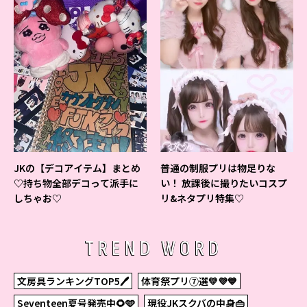
JKの【デコアイテム】まとめ
普通の制服プリは物足りな
♡持ち物全部デコって派手に
い！ 放課後に撮りたいコスプ
しちゃお♡
リ&ネタプリ特集♡
TREND WORD
文房具ランキングTOP5🖊
体育祭プリ⑦選💛💜💙
Seventeen夏号発売中🌻🩵
現役JKスクバの中身👜