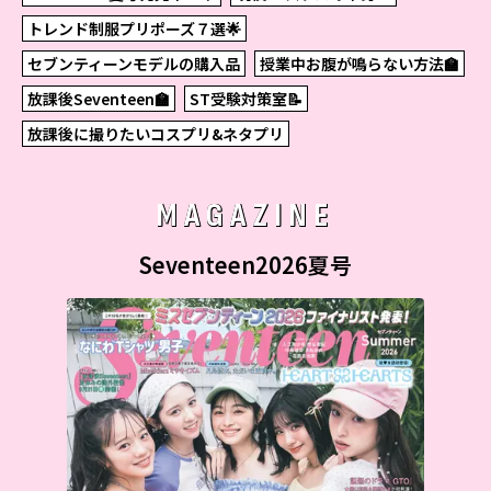
トレンド制服プリポーズ７選🌟
セブンティーンモデルの購入品
授業中お腹が鳴らない方法🏫
放課後Seventeen🏫
ST受験対策室📝
放課後に撮りたいコスプリ&ネタプリ
MAGAZINE
Seventeen2026夏号