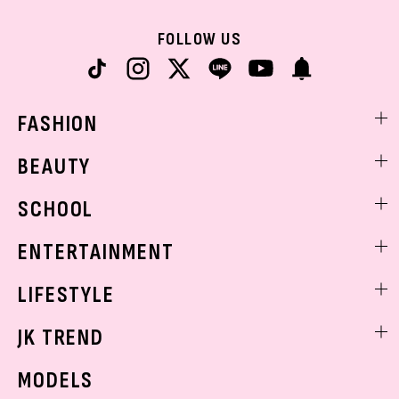
FOLLOW US
FASHION
ファッションニュース
BEAUTY
モデル私服
ビューティニュース
SCHOOL
着回し
トレンドメイク
着痩せ
スクールニュース
ENTERTAINMENT
ベストコスメ
制服コーデ
ヘアアレンジ・ヘアケア
エンタメニュース
LIFESTYLE
学校ヘアメイク
スキンケア
なにわ男子
勉強・受験・進路
ライフスタイルニュース
JK TREND
ボディケア
K-POP
JKランキング・アワード
JKトレンドニュース
MODELS
モデルの購入品