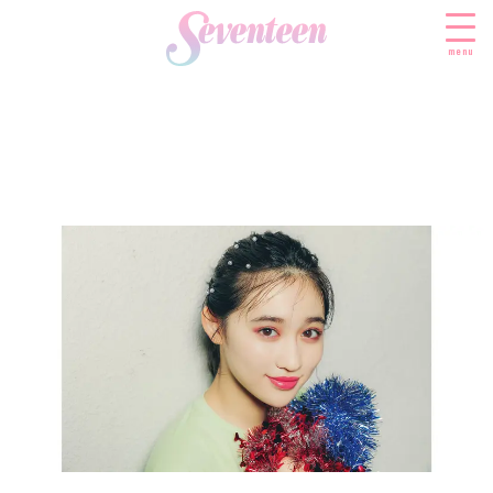
menu
すべての新着記事
FASHION
ファッションニュース
BEAUTY
モデル私服
ビューティニュース
SCHOOL
着回し
トレンドメイク
スクールニュース
ENTERTAINMENT
着痩せ
ベストコスメ
制服コーデ
エンタメニュース
LIFESTYLE
ヘアアレンジ・ヘアケア
学校ヘアメイク
なにわ男子
ライフスタイルニュース
スキンケア
JK TREND
勉強・受験・進路
K-POP
JKランキング・アワード
ボディケア
JKトレンドニュース