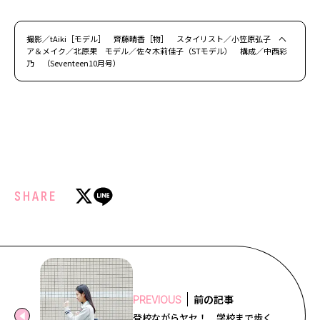
撮影／tAiki［モデル］ 齊藤晴香［物］ スタイリスト／小笠原弘子 ヘ
ア＆メイク／北原果 モデル／佐々木莉佳子（STモデル） 構成／中西彩
乃 （Seventeen10月号）
SHARE
前の記事
PREVIOUS
登校ながらヤセ！ 学校まで歩く