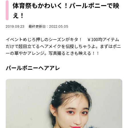
MODELS
体育祭もかわいく！パールポニーで映
モデルの購入品
MODEL'S BLOG
え！
おでかけ
お悩み相談
TikTok
2019.09.23
最終更新日：2022.05.05
Instagram
イベントめじろ押しのシーズンがキタ！ ￥100均アイテム
だけで超目立てるヘアメイクを伝授しちゃうよ。まずはポニ
YouTube
ーの華やかアレンジ。写真撮るときも映える！！
FORTUNE
パールポニーヘアアレ
ゲッターズ飯田
MISS SEVENTEEN
ミスセブンティーンニュース
MAGAZINE
バックナンバー
INFORMATION
Seventeen
について