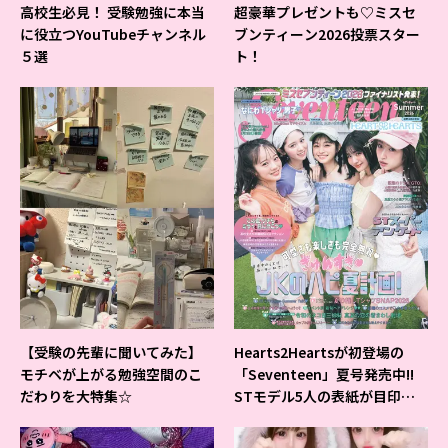
高校生必見！ 受験勉強に本当
超豪華プレゼントも♡ミスセ
に役立つYouTubeチャンネル
ブンティーン2026投票スター
５選
ト！
【受験の先輩に聞いてみた】
Hearts2Heartsが初登場の
モチベが上がる勉強空間のこ
「Seventeen」夏号発売中!!
だわりを大特集☆
STモデル5人の表紙が目印だ
よ♪