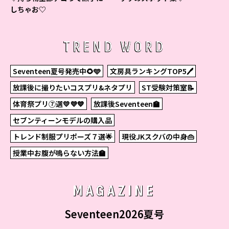
しちゃお♡
TREND WORD
Seventeen夏号発売中🌻🩵
文房具ランキングTOP5🖊
放課後に撮りたいコスプリ&ネタプリ
ST受験対策室📝
体育祭プリ⑦選💛💜💙
放課後Seventeen🏫
セブンティーンモデルの購入品
トレンド制服プリポーズ７選🌟
現役JKスクバの中身👜
授業中お腹が鳴らない方法🏫
MAGAZINE
Seventeen2026夏号