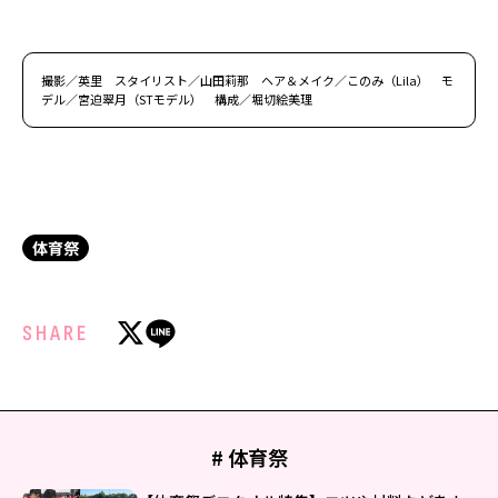
撮影／英里 スタイリスト／山田莉那 ヘア＆メイク／このみ（Lila） モ
デル／宮迫翠月（STモデル） 構成／堀切絵美理
体育祭
SHARE
# 体育祭