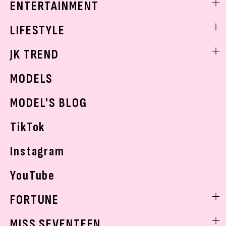
ENTERTAINMENT
ベストコスメ
制服コーデ
ヘアアレンジ・ヘアケア
エンタメニュース
LIFESTYLE
学校ヘアメイク
スキンケア
なにわ男子
勉強・受験・進路
ライフスタイルニュース
JK TREND
ボディケア
K-POP
JKランキング・アワード
JKトレンドニュース
MODELS
モデルの購入品
おでかけ
MODEL'S BLOG
お悩み相談
TikTok
Instagram
YouTube
FORTUNE
ゲッターズ飯田
MISS SEVENTEEN