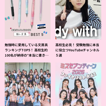
勉強時に愛用している文房具
高校生必見！ 受験勉強に本当
ランキングTOP5！ 高校生約
に役立つYouTubeチャンネル
100名が納得の“本当に書きや
５選
すいシャーペン”が1位に❤