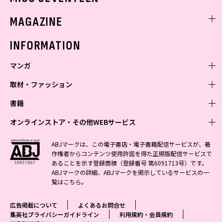
ミスセブンティーンニュース
MAGAZINE
バックナンバー
INFORMATION
マンガ
取材・ファッション
少年マンガ
週刊少年ジャンプ
書籍
青年マンガ
ファッション・美容
ジャンプSQ
少年ジャンプ+
Seventeen
オンラインストア・その他WEBサービス
少女マンガ
芸能・情報・スポーツ
文芸・文庫・総合
Vジャンプ
ジャンプTOON
non-no
ジャンプTOON
Myojo
すばる
女性マンガ
学芸・ノンフィクション・新書
オンラインストア
最強ジャンプ
ABJマークは、この電子書店・電子書籍配信サービスが、著
ZEBRACK
BAILA
ZEBRACK
週プレNEWS
小説すばる
作権者からコンテンツ使用許諾を得た正規版配信サービスで
ジャンプTOON
1日5分で、明日は変わる よみタイ yomitai
OTO
少年ジャンプ+
ライトノベル・ノベライズ
その他WEBサービス
S-MANGA
MAQUIA
あることを示す登録商標（登録番号 第6091713号）です。
S-MANGA
週プレ グラジャパ!
集英社 文芸ステーション
ZEBRACK
集英社学芸部 - 学芸・ノンフィクション
SHUEISHA MANGA-ART HERITAGE
ジャンプTOON
ABJマークの詳細、ABJマークを掲示しているサービスの一
集英社オレンジ文庫
集英社アドナビ
集英社ジャンプリミックス
SPUR
キッズ
集英社コミック文庫
Sportiva
web 集英社文庫
覧は
こちら
。
S-MANGA
集英社ビジネス書
ジャンプキャラクターズストア
ZEBRACK
JUMP j-BOOKS
集英社エディターズ・ラボ
集英社コミック文庫
LEE
集英社みらい文庫
りぼん
パラスポ
青春と読書
集英社コミック文庫
集英社新書
HAPPY PLUS STORE
ジャンプルーキー！
ダッシュエックス文庫公式サイト
広告掲載について
よくあるお問合せ
週刊ヤングジャンプ
eclat
集英社の児童図書 S-KIDS.LAND
マーガレット
アジア人物史
マンガMee公式サイト
集英社新書プラス - 知の水先案内人
SHUEISHA VOX
集英社プライバシーガイドライン
利用規約・会員規約
S-MANGA
集英社Webマガジン コバルト
ヤングジャンプ定期購読デジタル
T JAPAN