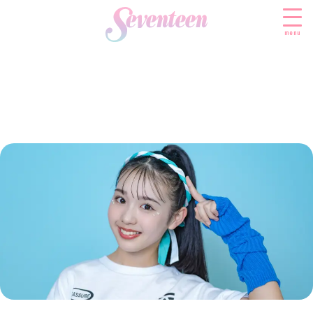
menu
すべての新着記事
FASHION
ファッションニュース
BEAUTY
モデル私服
ビューティニュース
SCHOOL
着回し
トレンドメイク
スクールニュース
ENTERTAINMENT
着痩せ
ベストコスメ
制服コーデ
エンタメニュース
LIFESTYLE
ヘアアレンジ・ヘアケア
学校ヘアメイク
なにわ男子
ライフスタイルニュース
スキンケア
JK TREND
勉強・受験・進路
K-POP
JKランキング・アワード
ボディケア
JKトレンドニュース