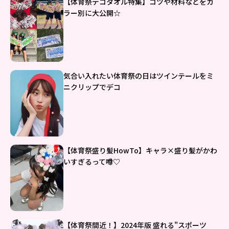
【体育祭デコタオル特集】コツや材料などをカ
ラー別に大公開☆
気合い入れたい体育祭の日はツインテールをミ
ニクリップでデコ
【体育祭盛り髪HowTo】キャラ×盛り髪がかわ
いすぎるって噂♡
【体育祭間近！】2024年版 盛れる"スポーツ