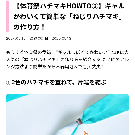
MODELS
【体育祭ハチマキHOWTO②】ギャル
モデルの購入品
MODEL'S BLOG
かわいくて簡単な「ねじりハチマキ」
おでかけ
お悩み相談
の作り方！
TikTok
Instagram
2024.05.10
最終更新日：2025.05.13
YouTube
もうすぐ体育祭の季節。“ギャルっぽくてかわいい”とJKに大
人気の「ねじりハチマキ」の作り方を紹介するよ♡ 他のアレ
FORTUNE
ンジ方法より簡単だから不器用さんでも大丈夫！
ゲッターズ飯田
MISS SEVENTEEN
①2色のハチマキを重ねて、片端を結ぶ
ミスセブンティーンニュース
MAGAZINE
バックナンバー
INFORMATION
Seventeen
について