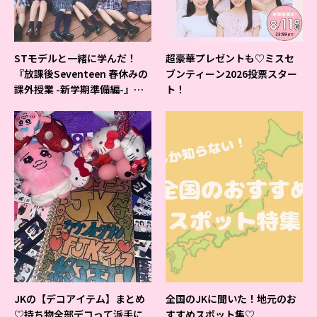
STモデルと一緒に学んだ！
超豪華プレゼントも♡ミスセ
『放課後Seventeen 春休みの
ブンティーン2026投票スター
課外授業 -新学期準備編-』イ
ト！
ベントの様子をレポ♡
JKの【デコアイテム】まとめ
全国のJKに聞いた！地元のお
♡持ち物全部デコって派手に
すすめスポット集♡