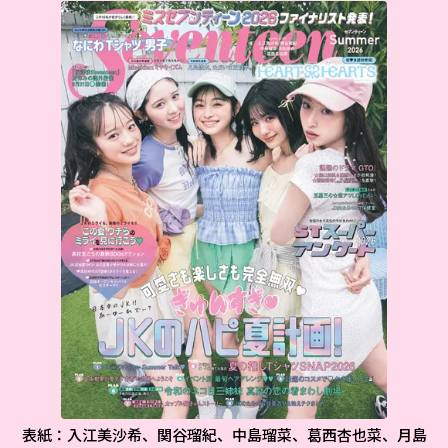
表紙：入江美沙希、関谷瑠紀、中島瑠菜、葛西杏也菜、月島