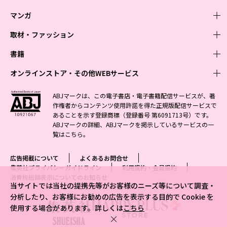
マンガ
取材・ファッション
少年マンガ
週刊少年ジャンプ
書籍
青年マンガ
ファッション・美容
ジャンプSQ
少年ジャンプ+
Seventeen
オンラインストア・その他WEBサービス
少女マンガ
芸能・情報・スポーツ
文芸・文庫・総合
Vジャンプ
ジャンプTOON
non-no
ジャンプTOON
Myojo
すばる
女性マンガ
学芸・ノンフィクション・新書
オンラインストア
最強ジャンプ
ABJマークは、この電子書店・電子書籍配信サービスが、著
ZEBRACK
BAILA
ZEBRACK
週プレNEWS
小説すばる
作権者からコンテンツ使用許諾を得た正規版配信サービスで
ジャンプTOON
1日5分で、明日は変わる よみタイ yomitai
OTO
少年ジャンプ+
ライトノベル・ノベライズ
その他WEBサービス
S-MANGA
MAQUIA
あることを示す登録商標（登録番号 第6091713号）です。
S-MANGA
週プレ グラジャパ!
集英社 文芸ステーション
ZEBRACK
集英社学芸部 - 学芸・ノンフィクション
SHUEISHA MANGA-ART HERITAGE
ジャンプTOON
ABJマークの詳細、ABJマークを掲示しているサービスの一
集英社オレンジ文庫
集英社アドナビ
集英社ジャンプリミックス
SPUR
キッズ
集英社コミック文庫
Sportiva
web 集英社文庫
覧は
こちら
。
S-MANGA
集英社ビジネス書
ジャンプキャラクターズストア
ZEBRACK
JUMP j-BOOKS
集英社エディターズ・ラボ
集英社コミック文庫
LEE
集英社みらい文庫
りぼん
パラスポ
青春と読書
集英社コミック文庫
集英社新書
HAPPY PLUS STORE
ジャンプルーキー！
ダッシュエックス文庫公式サイト
広告掲載について
よくあるお問合せ
週刊ヤングジャンプ
eclat
集英社の児童図書 S-KIDS.LAND
マーガレット
アジア人物史
マンガMee公式サイト
集英社新書プラス - 知の水先案内人
SHUEISHA VOX
集英社プライバシーガイドライン
利用規約・会員規約
S-MANGA
集英社Webマガジン コバルト
ヤングジャンプ定期購読デジタル
T JAPAN
消費税総額表示についてのお知らせ
別冊マーガレット
リマコミ
kotoba
LEEマルシェ
集英社ジャンプリミックス
当サイトでは当社の提携先等がお客様のニーズ等について調査・
シフォン文庫
ヤンジャン！
HAPPY PLUS ONE
マンガMee公式サイト
分析したり、お客様にお勧めの広告を表示する目的で Cookie を
マンガMeets
e!集英社
SHOP Marisol
集英社コミック文庫
となりのヤングジャンプ
MEN'S NON-NO
使用する場合があります。詳しくは
こちら
リマコミ
Cookie
情報・知識＆オピニオン imidas
eclat premium
グランドジャンプ
UOMO
マンガMeets