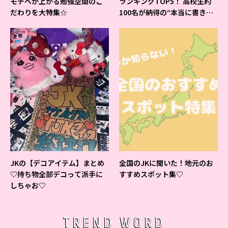
モチベが上がる勉強空間のこ
ランキングTOP5！ 高校生約
だわりを大特集☆
100名が納得の“本当に書きや
すいシャーペン”が1位に❤
JKの【デコアイテム】まとめ
全国のJKに聞いた！地元のお
♡持ち物全部デコって派手に
すすめスポット集♡
しちゃお♡
TREND WORD