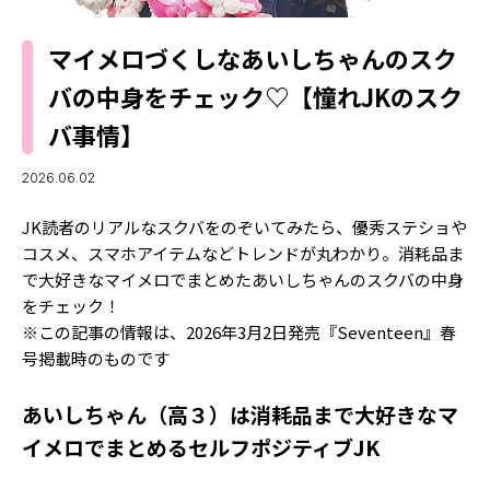
MODELS
モデルの購入品
MODEL'S BLOG
マイメロづくしなあいしちゃんのスク
おでかけ
お悩み相談
バの中身をチェック♡【憧れJKのスク
TikTok
バ事情】
Instagram
2026.06.02
YouTube
JK読者のリアルなスクバをのぞいてみたら、優秀ステショや
FORTUNE
コスメ、スマホアイテムなどトレンドが丸わかり。消耗品ま
ゲッターズ飯田
MISS SEVENTEEN
で大好きなマイメロでまとめたあいしちゃんのスクバの中身
をチェック！
ミスセブンティーンニュース
MAGAZINE
※この記事の情報は、2026年3月2日発売『Seventeen』春
号掲載時のものです
バックナンバー
INFORMATION
あいしちゃん（高３）は消耗品まで大好きなマ
Seventeen
について
イメロでまとめるセルフポジティブJK