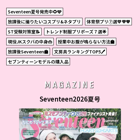
Seventeen夏号発売中🌻🩵
放課後に撮りたいコスプリ&ネタプリ
体育祭プリ⑦選💛💜💙
ST受験対策室📝
トレンド制服プリポーズ７選🌟
現役JKスクバの中身👜
授業中お腹が鳴らない方法🏫
放課後Seventeen🏫
文房具ランキングTOP5🖊
セブンティーンモデルの購入品
MAGAZINE
Seventeen2026夏号