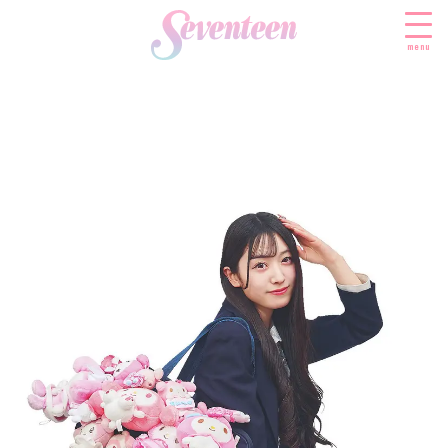
menu
すべての新着記事
FASHION
ファッションニュース
BEAUTY
モデル私服
ビューティニュース
SCHOOL
着回し
トレンドメイク
スクールニュース
ENTERTAINMENT
着痩せ
ベストコスメ
制服コーデ
エンタメニュース
LIFESTYLE
ヘアアレンジ・ヘアケア
学校ヘアメイク
なにわ男子
ライフスタイルニュース
スキンケア
JK TREND
勉強・受験・進路
K-POP
JKランキング・アワード
ボディケア
JKトレンドニュース