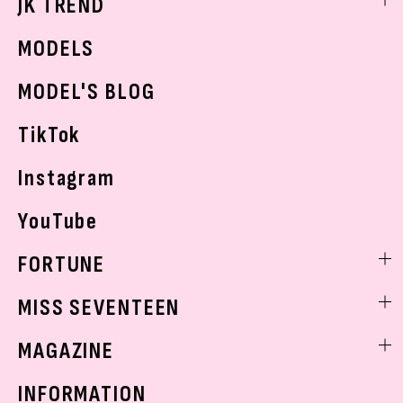
JK TREND
ボディケア
K-POP
JKランキング・アワード
JKトレンドニュース
MODELS
モデルの購入品
おでかけ
MODEL'S BLOG
お悩み相談
TikTok
Instagram
YouTube
FORTUNE
ゲッターズ飯田
MISS SEVENTEEN
ミスセブンティーンニュース
MAGAZINE
バックナンバー
INFORMATION