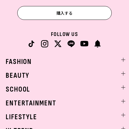
購入する
FOLLOW US
FASHION
ファッションニュース
BEAUTY
モデル私服
ビューティニュース
SCHOOL
着回し
トレンドメイク
着痩せ
スクールニュース
ENTERTAINMENT
ベストコスメ
制服コーデ
ヘアアレンジ・ヘアケア
エンタメニュース
LIFESTYLE
学校ヘアメイク
スキンケア
なにわ男子
勉強・受験・進路
ライフスタイルニュース