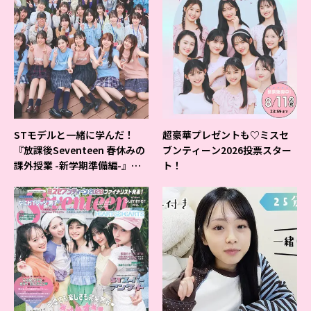
STモデルと一緒に学んだ！
超豪華プレゼントも♡ミスセ
『放課後Seventeen 春休みの
ブンティーン2026投票スター
課外授業 -新学期準備編-』イ
ト！
ベントの様子をレポ♡