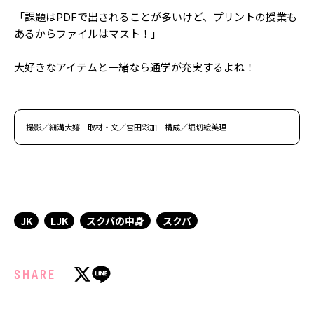
「課題はPDFで出されることが多いけど、プリントの授業も
あるからファイルはマスト！」
大好きなアイテムと一緒なら通学が充実するよね！
撮影／細溝大嬉 取材・文／宮田彩加 構成／堀切絵美理
JK
LJK
スクバの中身
スクバ
SHARE