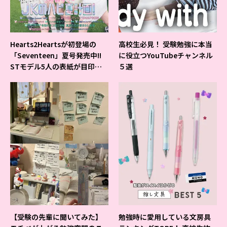
Hearts2Heartsが初登場の
高校生必見！ 受験勉強に本当
「Seventeen」夏号発売中!!
に役立つYouTubeチャンネル
STモデル5人の表紙が目印だ
５選
よ♪
【受験の先輩に聞いてみた】
勉強時に愛用している文房具