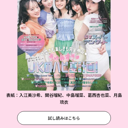
表紙：入江美沙希、関谷瑠紀、中島瑠菜、葛西杏也菜、月島
琉衣
試し読みはこちら