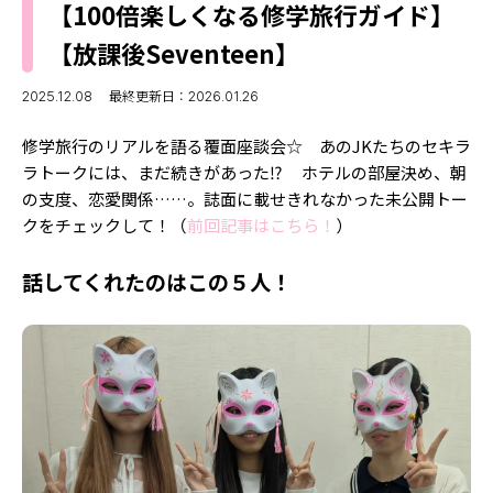
【100倍楽しくなる修学旅行ガイド】
Follow us
【放課後Seventeen】
2025.12.08
最終更新日：2026.01.26
ST member
修学旅行のリアルを語る覆面座談会☆ あのJKたちのセキラ
新規会員登録・ログイン
ラトークには、まだ続きがあった⁉ ホテルの部屋決め、朝
の支度、恋愛関係……。誌面に載せきれなかった未公開トー
クをチェックして！（
前回記事はこちら！
）
話してくれたのはこの５人！