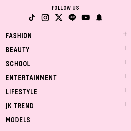
FOLLOW US
FASHION
ファッションニュース
BEAUTY
モデル私服
ビューティニュース
SCHOOL
着回し
トレンドメイク
着痩せ
スクールニュース
ENTERTAINMENT
ベストコスメ
制服コーデ
ヘアアレンジ・ヘアケア
エンタメニュース
LIFESTYLE
学校ヘアメイク
スキンケア
なにわ男子
勉強・受験・進路
ライフスタイルニュース
JK TREND
ボディケア
K-POP
JKランキング・アワード
JKトレンドニュース
MODELS
モデルの購入品
おでかけ