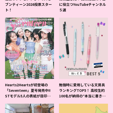
ブンティーン2026投票スター
に役立つYouTubeチャンネル
ト！
５選
Hearts2Heartsが初登場の
勉強時に愛用している文房具
「Seventeen」夏号発売中!!
ランキングTOP5！ 高校生約
STモデル5人の表紙が目印だ
100名が納得の“本当に書きや
よ♪
すいシャーペン”が1位に❤