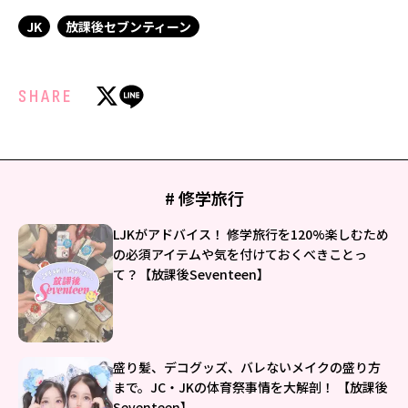
JK
放課後セブンティーン
SHARE
# 修学旅行
LJKがアドバイス！ 修学旅行を120%楽しむため
の必須アイテムや気を付けておくべきことっ
て？【放課後Seventeen】
盛り髪、デコグッズ、バレないメイクの盛り方
まで。JC・JKの体育祭事情を大解剖！ 【放課後
Seventeen】