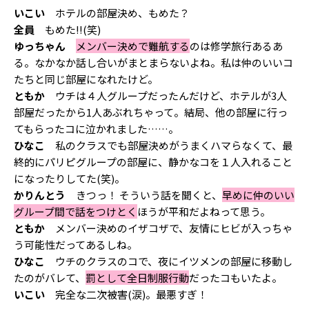
いこい
ホテルの部屋決め、もめた？
全員
もめた!!(笑)
ゆっちゃん
メンバー決めで難航する
のは修学旅行あるあ
る。なかなか話し合いがまとまらないよね。私は仲のいいコ
たちと同じ部屋になれたけど。
ともか
ウチは４人グループだったんだけど、ホテルが3人
部屋だったから1人あぶれちゃって。結局、他の部屋に行っ
てもらったコに泣かれました……。
ひなこ
私のクラスでも部屋決めがうまくハマらなくて、最
終的にパリピグループの部屋に、静かなコを１人入れること
になったりしてた(笑)。
かりんとう
きつっ！ そういう話を聞くと、
早めに仲のいい
グループ間で話をつけとく
ほうが平和だよねって思う。
ともか
メンバー決めのイザコザで、友情にヒビが入っちゃ
う可能性だってあるしね。
ひなこ
ウチのクラスのコで、夜にイツメンの部屋に移動し
たのがバレて、
罰として全日制服行動
だったコもいたよ。
いこい
完全な二次被害(涙)。最悪すぎ！