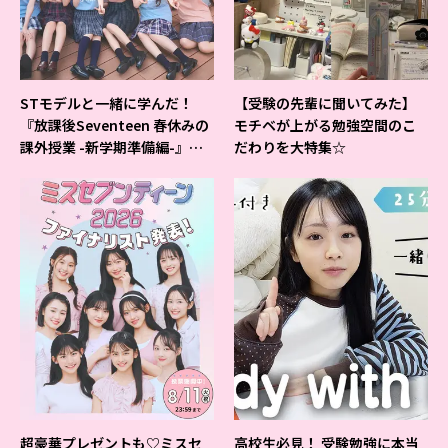
STモデルと一緒に学んだ！
【受験の先輩に聞いてみた】
『放課後Seventeen 春休みの
モチベが上がる勉強空間のこ
課外授業 -新学期準備編-』イ
だわりを大特集☆
ベントの様子をレポ♡
超豪華プレゼントも♡ミスセ
高校生必見！ 受験勉強に本当