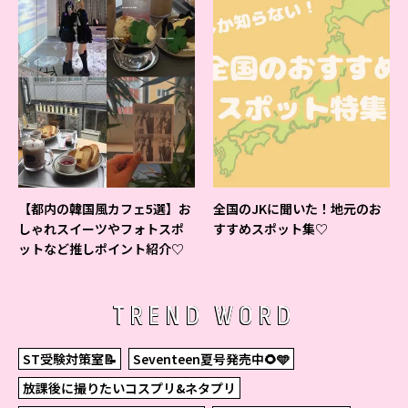
【都内の韓国風カフェ5選】お
全国のJKに聞いた！地元のお
しゃれスイーツやフォトスポ
すすめスポット集♡
ットなど推しポイント紹介♡
TREND WORD
ST受験対策室📝
Seventeen夏号発売中🌻🩵
放課後に撮りたいコスプリ&ネタプリ