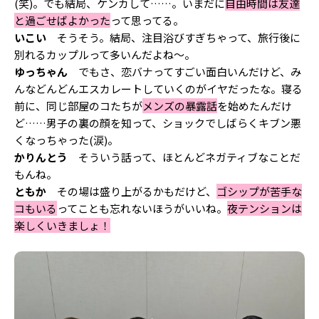
(笑)。でも結局、ケンカして……。いまだに
自由時間は友達
と過ごせばよかった
って思ってる。
いこい
そうそう。結局、注目浴びすぎちゃって、旅行後に
別れるカップルって多いんだよね～。
ゆっちゃん
でもさ、恋バナってすごい面白いんだけど、み
んなどんどんエスカレートしていくのがイヤだったな。寝る
前に、同じ部屋のコたちが
メンズの暴露話
を始めたんだけ
ど……男子の裏の顔を知って、ショックでしばらくキブン悪
くなっちゃった(涙)。
かりんとう
そういう話って、ほとんどネガティブなことだ
もんね。
ともか
その場は盛り上がるかもだけど、
ゴシップが苦手な
コもいる
ってことも忘れないほうがいいね。
夜テンションは
楽しくいきましょ！