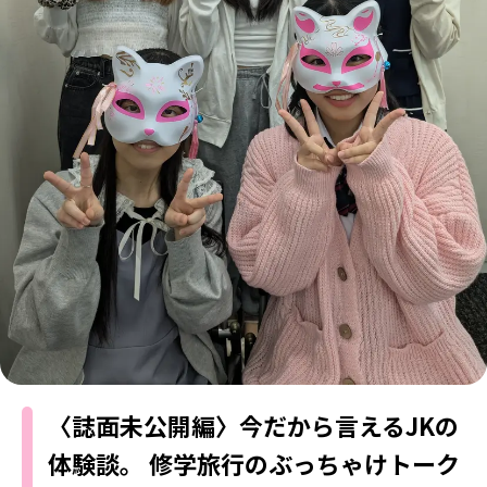
MODELS
モデルの購入品
MODEL'S BLOG
おでかけ
お悩み相談
TikTok
Instagram
YouTube
FORTUNE
ゲッターズ飯田
MISS SEVENTEEN
ミスセブンティーンニュース
MAGAZINE
バックナンバー
INFORMATION
Seventeen
について
〈誌面未公開編〉今だから言えるJKの
体験談。 修学旅行のぶっちゃけトーク