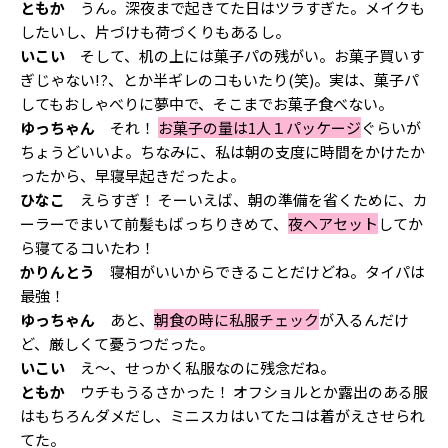
ともか
うん。深夜まで起きてた日はツラすぎた。メイクも
したいし、片づけも荷づくりもあるし。
いこい
そして、机の上には菓子パの残がい。お菓子買いす
ぎじゃない!?、とか半ギレのコもいたり(笑)。実は、菓子パ
してもおしゃべりに夢中で、そこまでお菓子食べない。
ゆっちゃん
それ！
お菓子の量は1人１パッケージ
ぐらいが
ちょうどいいよ。ちなみに、私は朝の支度に時間をかけたか
ったから、早寝早起きだったよ。
ひなこ
えらすぎ！ そーいえば、朝の準備を省くために、カ
ーラーでまいて前髪もばっちりきめて、
夜ヘアセット
してか
ら寝てるコいたわ！
かりんとう
寝相がいいからできることだけどね。タイパは
最強！
ゆっちゃん
あと、
朝食の時に私服チェック
が入るんだけ
ど、厳しくて憂うつだった。
いこい
え～、せっかく私服なのに残念だね。
ともか
ウチもうるさかった！ オフショルとか露出のある服
はもちろんダメだし、ミニスカはいてたコは着がえさせられ
てた。