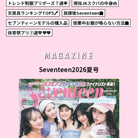
トレンド制服プリポーズ７選🌟
現役JKスクバの中身👜
文房具ランキングTOP5🖊
放課後Seventeen🏫
セブンティーンモデルの購入品
授業中お腹が鳴らない方法🏫
体育祭プリ⑦選💛💜💙
MAGAZINE
Seventeen2026夏号