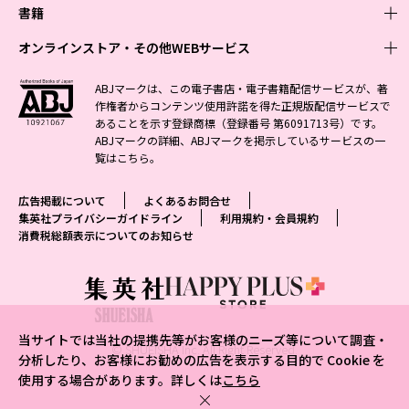
週刊少年ジャンプ
書籍
青年マンガ
ファッション・美容
ジャンプSQ
少年ジャンプ+
Seventeen
オンラインストア・その他WEBサービス
少女マンガ
芸能・情報・スポーツ
文芸・文庫・総合
Vジャンプ
ジャンプTOON
non-no
ジャンプTOON
Myojo
すばる
女性マンガ
学芸・ノンフィクション・新書
オンラインストア
最強ジャンプ
ABJマークは、この電子書店・電子書籍配信サービスが、著
ZEBRACK
BAILA
ZEBRACK
週プレNEWS
小説すばる
作権者からコンテンツ使用許諾を得た正規版配信サービスで
ジャンプTOON
1日5分で、明日は変わる よみタイ yomitai
OTO
少年ジャンプ+
ライトノベル・ノベライズ
その他WEBサービス
S-MANGA
MAQUIA
あることを示す登録商標（登録番号 第6091713号）です。
S-MANGA
週プレ グラジャパ!
集英社 文芸ステーション
ZEBRACK
集英社学芸部 - 学芸・ノンフィクション
SHUEISHA MANGA-ART HERITAGE
ジャンプTOON
ABJマークの詳細、ABJマークを掲示しているサービスの一
集英社オレンジ文庫
集英社アドナビ
集英社ジャンプリミックス
SPUR
キッズ
集英社コミック文庫
Sportiva
web 集英社文庫
覧は
こちら
。
S-MANGA
集英社ビジネス書
ジャンプキャラクターズストア
ZEBRACK
JUMP j-BOOKS
集英社エディターズ・ラボ
集英社コミック文庫
LEE
集英社みらい文庫
りぼん
パラスポ
青春と読書
集英社コミック文庫
集英社新書
HAPPY PLUS STORE
ジャンプルーキー！
ダッシュエックス文庫公式サイト
広告掲載について
よくあるお問合せ
週刊ヤングジャンプ
eclat
集英社の児童図書 S-KIDS.LAND
マーガレット
アジア人物史
マンガMee公式サイト
集英社新書プラス - 知の水先案内人
SHUEISHA VOX
集英社プライバシーガイドライン
利用規約・会員規約
S-MANGA
集英社Webマガジン コバルト
ヤングジャンプ定期購読デジタル
T JAPAN
消費税総額表示についてのお知らせ
別冊マーガレット
リマコミ
kotoba
LEEマルシェ
集英社ジャンプリミックス
シフォン文庫
ヤンジャン！
HAPPY PLUS ONE
マンガMee公式サイト
マンガMeets
e!集英社
SHOP Marisol
集英社コミック文庫
となりのヤングジャンプ
MEN'S NON-NO
リマコミ
Cookie
情報・知識＆オピニオン imidas
eclat premium
グランドジャンプ
UOMO
マンガMeets
Cocohana
mirabella
当サイトでは当社の提携先等がお客様のニーズ等について調査・
ウルトラジャンプ
集英社オンライン
© SHUEISHA Inc. All Right Reserved.
office YOU
mirabella homme
分析したり、お客様にお勧めの広告を表示する目的で Cookie を
使用する場合があります。詳しくは
こちら
zakka market