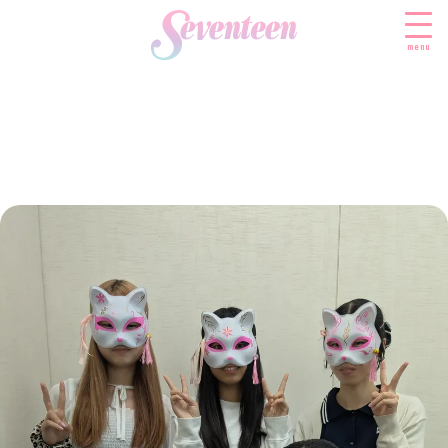
menu
すべての新着記事
FASHION
ファッションニュース
BEAUTY
モデル私服
ビューティニュース
SCHOOL
着回し
トレンドメイク
スクールニュース
ENTERTAINMENT
着痩せ
ベストコスメ
制服コーデ
エンタメニュース
LIFESTYLE
ヘアアレンジ・ヘアケア
学校ヘアメイク
なにわ男子
ライフスタイルニュース
スキンケア
JK TREND
勉強・受験・進路
K-POP
JKランキング・アワード
ボディケア
JKトレンドニュース