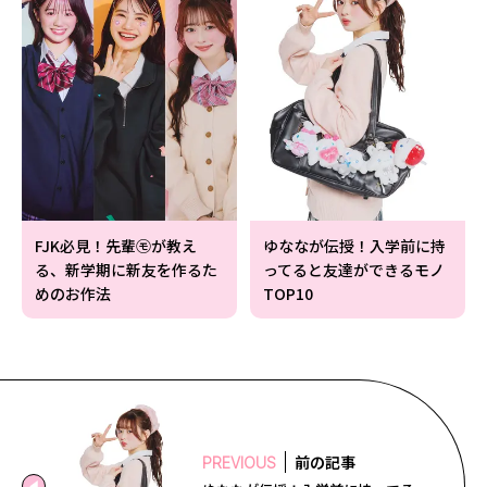
FJK必見！先輩㋲が教え
ゆななが伝授！入学前に持
る、新学期に新友を作るた
ってると友達ができるモノ
めのお作法
TOP10
前の記事
PREVIOUS