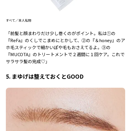
すべて／本人私物
「前髪と顔まわりだけ少し巻くのがポイント。私は①の
『ReFa』のくしでこまめにとかして、②の『＆honey』のア
ホ毛スティックで細かいぽや毛もおさえてるよ。③の
『MUCOTA』のトリートメントで２週間に１回ケア。これで
サラサラ髪の完成♡」
5. まゆげは整えておくとGOOD