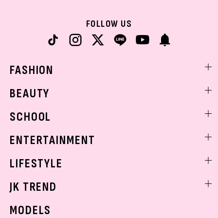
FOLLOW US
FASHION
ファッションニュース
BEAUTY
モデル私服
ビューティニュース
SCHOOL
着回し
トレンドメイク
着痩せ
スクールニュース
ENTERTAINMENT
ベストコスメ
制服コーデ
ヘアアレンジ・ヘアケア
エンタメニュース
LIFESTYLE
学校ヘアメイク
スキンケア
なにわ男子
勉強・受験・進路
ライフスタイルニュース
JK TREND
ボディケア
K-POP
JKランキング・アワード
JKトレンドニュース
MODELS
モデルの購入品