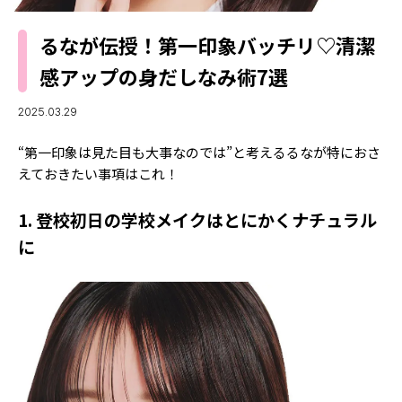
MODELS
モデルの購入品
MODEL'S BLOG
るなが伝授！第一印象バッチリ♡清潔
おでかけ
感アップの身だしなみ術7選
お悩み相談
TikTok
Instagram
2025.03.29
YouTube
“第一印象は見た目も大事なのでは”と考えるるなが特におさ
えておきたい事項はこれ！
FORTUNE
1. 登校初日の学校メイクはとにかくナチュラル
ゲッターズ飯田
MISS SEVENTEEN
に
ミスセブンティーンニュース
MAGAZINE
バックナンバー
INFORMATION
Seventeen
について