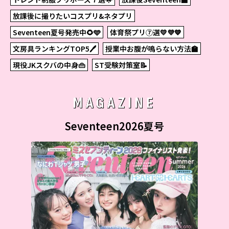
放課後に撮りたいコスプリ&ネタプリ
Seventeen夏号発売中🌻🩵
体育祭プリ⑦選💛💜💙
文房具ランキングTOP5🖊
授業中お腹が鳴らない方法🏫
現役JKスクバの中身👜
ST受験対策室📝
MAGAZINE
Seventeen2026夏号