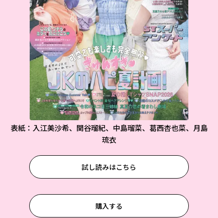
表紙：入江美沙希、関谷瑠紀、中島瑠菜、葛西杏也菜、月島
琉衣
試し読みはこちら
購入する