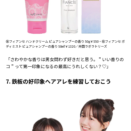
㊧フィアンセ ハンドクリーム ピュアシャンプーの香り 50g￥550・㊨フィアンセ ボ
ディミスト ピュアシャンプーの香り 50㎖￥1320／井田ラボラトリーズ
「さわやかな香りは男女問わず好きだと思う。＂いい香りの
コ＂って第一印象になるの最高にうれしくない？♡」
7. 鉄板の好印象ヘアアレを練習しておこう