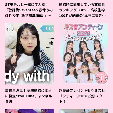
STモデルと一緒に学んだ！
勉強時に愛用している文房具
『放課後Seventeen 春休みの
ランキングTOP5！ 高校生約
課外授業 -新学期準備編-』イ
100名が納得の“本当に書きや
ベントの様子をレポ♡
すいシャーペン”が1位に❤
高校生必見！ 受験勉強に本当
超豪華プレゼントも♡ミスセ
に役立つYouTubeチャンネル
ブンティーン2026投票スター
５選
ト！