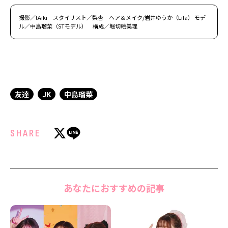
撮影／tAiki スタイリスト／梨杏 ヘア＆メイク/岩井ゆうか（Lila） モデ
ル／中島瑠菜（STモデル） 構成／堀切絵美理
友達
JK
中島瑠菜
SHARE
あなたにおすすめの記事