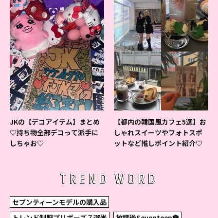
JKの【デコアイテム】まとめ
【都内の韓国風カフェ5選】お
♡持ち物全部デコって派手に
しゃれスイーツやフォトスポ
しちゃお♡
ットなど推しポイント紹介♡
TREND WORD
セブンティーンモデルの購入品
トレンド制服プリポーズ７選🌟
放課後Seventeen🏫