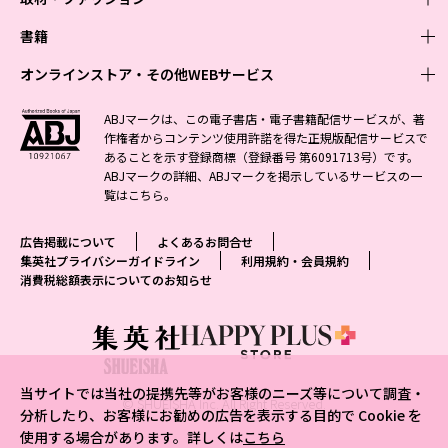
週刊少年ジャンプ
書籍
青年マンガ
ファッション・美容
ジャンプSQ
少年ジャンプ+
Seventeen
オンラインストア・その他WEBサービス
少女マンガ
芸能・情報・スポーツ
文芸・文庫・総合
Vジャンプ
ジャンプTOON
non-no
ジャンプTOON
Myojo
すばる
女性マンガ
学芸・ノンフィクション・新書
オンラインストア
最強ジャンプ
ABJマークは、この電子書店・電子書籍配信サービスが、著
ZEBRACK
BAILA
ZEBRACK
週プレNEWS
小説すばる
作権者からコンテンツ使用許諾を得た正規版配信サービスで
ジャンプTOON
1日5分で、明日は変わる よみタイ yomitai
OTO
少年ジャンプ+
ライトノベル・ノベライズ
その他WEBサービス
S-MANGA
MAQUIA
あることを示す登録商標（登録番号 第6091713号）です。
S-MANGA
週プレ グラジャパ!
集英社 文芸ステーション
ZEBRACK
集英社学芸部 - 学芸・ノンフィクション
SHUEISHA MANGA-ART HERITAGE
ジャンプTOON
ABJマークの詳細、ABJマークを掲示しているサービスの一
集英社オレンジ文庫
集英社アドナビ
集英社ジャンプリミックス
SPUR
キッズ
集英社コミック文庫
Sportiva
web 集英社文庫
覧は
こちら
。
S-MANGA
集英社ビジネス書
ジャンプキャラクターズストア
ZEBRACK
JUMP j-BOOKS
集英社エディターズ・ラボ
集英社コミック文庫
LEE
集英社みらい文庫
りぼん
パラスポ
青春と読書
集英社コミック文庫
集英社新書
HAPPY PLUS STORE
ジャンプルーキー！
ダッシュエックス文庫公式サイト
広告掲載について
よくあるお問合せ
週刊ヤングジャンプ
eclat
集英社の児童図書 S-KIDS.LAND
マーガレット
アジア人物史
マンガMee公式サイト
集英社新書プラス - 知の水先案内人
SHUEISHA VOX
集英社プライバシーガイドライン
利用規約・会員規約
S-MANGA
集英社Webマガジン コバルト
ヤングジャンプ定期購読デジタル
T JAPAN
消費税総額表示についてのお知らせ
別冊マーガレット
リマコミ
kotoba
LEEマルシェ
集英社ジャンプリミックス
シフォン文庫
ヤンジャン！
HAPPY PLUS ONE
マンガMee公式サイト
マンガMeets
e!集英社
SHOP Marisol
集英社コミック文庫
となりのヤングジャンプ
MEN'S NON-NO
リマコミ
Cookie
情報・知識＆オピニオン imidas
eclat premium
グランドジャンプ
UOMO
マンガMeets
Cocohana
mirabella
当サイトでは当社の提携先等がお客様のニーズ等について調査・
ウルトラジャンプ
集英社オンライン
© SHUEISHA Inc. All Right Reserved.
office YOU
mirabella homme
分析したり、お客様にお勧めの広告を表示する目的で Cookie を
使用する場合があります。詳しくは
こちら
zakka market