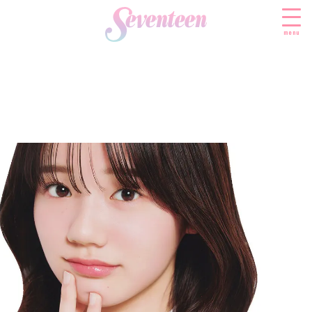
menu
すべての新着記事
FASHION
ファッションニュース
BEAUTY
モデル私服
ビューティニュース
SCHOOL
着回し
トレンドメイク
スクールニュース
ENTERTAINMENT
着痩せ
ベストコスメ
制服コーデ
エンタメニュース
LIFESTYLE
ヘアアレンジ・ヘアケア
学校ヘアメイク
なにわ男子
ライフスタイルニュース
スキンケア
JK TREND
勉強・受験・進路
K-POP
JKランキング・アワード
ボディケア
JKトレンドニュース