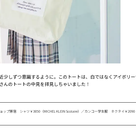
近少しずつ意識するように。このトートは、白ではなくアイボリー
さんのトートの中見を拝見しちゃいました！
ョップ原宿 シャツ￥3850（MICHEL KLEIN Scolaire）／カンコー学生服 ネクタイ￥20