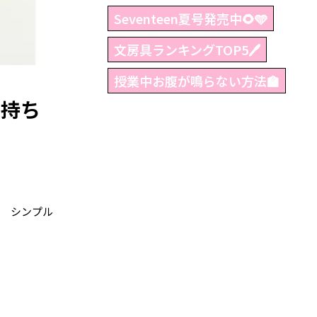
Seventeen夏号発売中🌻🩵
文房具ランキングTOP5🖊
授業中お腹が鳴らない方法🏫
と持ち
★ シンプル