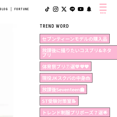
 BLOG
FORTUNE
menu
TREND WORD
セブンティーンモデルの購入品
放課後に撮りたいコスプリ&ネタ
プリ
体育祭プリ⑦選💛💜💙
現役JKスクバの中身👜
放課後Seventeen🏫
ST受験対策室📝
トレンド制服プリポーズ７選🌟