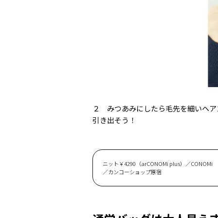
２ みつあみにしたら毛先を細いヘア
引き出そう！
ニット￥4290（arCONOMi plus）／CONOMi シ
／カンコーショップ原宿