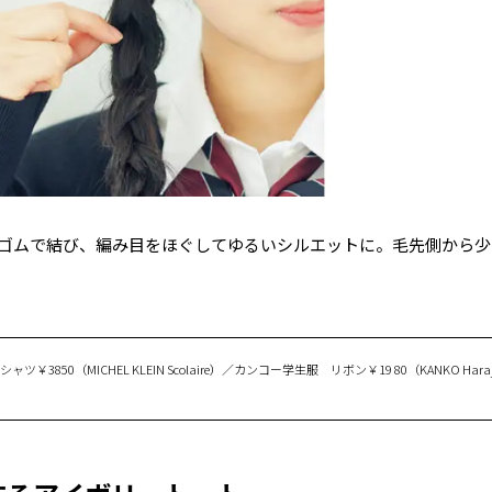
ゴムで結び、編み目をほぐしてゆるいシルエットに。毛先側から少
ャツ￥3850（MICHEL KLEIN Scolaire）／カンコー学生服 リボン￥19 80（KANKO Harajuk