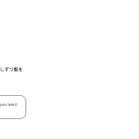
しずつ髪を
u Select）