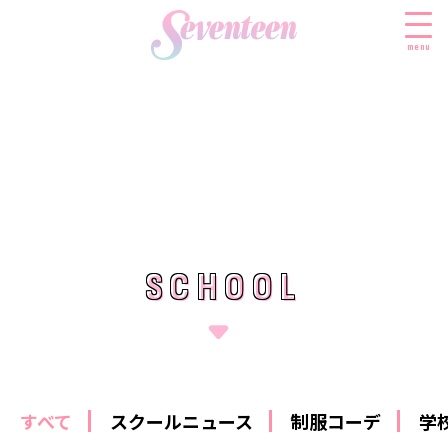
menu
すべての新着記事
FASHION
ファッションニュース
BEAUTY
モデル私服
ビューティニュース
SCHOOL
SCHOOL
SCHOOL
着回し
トレンドメイク
スクールニュース
ENTERTAINMENT
着痩せ
ベストコスメ
制服コーデ
エンタメニュース
LIFESTYLE
ヘアアレンジ・ヘアケア
学校ヘアメイク
なにわ男子
ライフスタイルニュース
スキンケア
JK TREND
勉強・受験・進路
すべて
スクールニュース
制服コーデ
学
K-POP
JKランキング・アワード
ボディケア
JKトレンドニュース