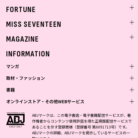
FORTUNE
ゲッターズ飯田
MISS SEVENTEEN
ミスセブンティーンニュース
MAGAZINE
バックナンバー
INFORMATION
マンガ
取材・ファッション
少年マンガ
週刊少年ジャンプ
書籍
青年マンガ
ファッション・美容
ジャンプSQ
少年ジャンプ+
Seventeen
オンラインストア・その他WEBサービス
少女マンガ
芸能・情報・スポーツ
文芸・文庫・総合
Vジャンプ
ジャンプTOON
non-no
ジャンプTOON
Myojo
すばる
女性マンガ
学芸・ノンフィクション・新書
オンラインストア
最強ジャンプ
ABJマークは、この電子書店・電子書籍配信サービスが、著
ZEBRACK
BAILA
ZEBRACK
週プレNEWS
小説すばる
作権者からコンテンツ使用許諾を得た正規版配信サービスで
ジャンプTOON
1日5分で、明日は変わる よみタイ yomitai
OTO
少年ジャンプ+
ライトノベル・ノベライズ
その他WEBサービス
S-MANGA
MAQUIA
あることを示す登録商標（登録番号 第6091713号）です。
S-MANGA
週プレ グラジャパ!
集英社 文芸ステーション
ZEBRACK
集英社学芸部 - 学芸・ノンフィクション
SHUEISHA MANGA-ART HERITAGE
ジャンプTOON
ABJマークの詳細、ABJマークを掲示しているサービスの一
集英社オレンジ文庫
集英社アドナビ
集英社ジャンプリミックス
SPUR
キッズ
集英社コミック文庫
Sportiva
web 集英社文庫