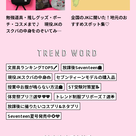
勉強道具・推しグッズ・ポー
全国のJKに聞いた！地元のお
チ・コスメまで♪ 現役JKの
すすめスポット集♡
スクバの中身をのぞいてみ
た！
TREND WORD
文房具ランキングTOP5🖊
放課後Seventeen🏫
現役JKスクバの中身👜
セブンティーンモデルの購入品
授業中お腹が鳴らない方法🏫
ST受験対策室📝
体育祭プリ⑦選💛💜💙
トレンド制服プリポーズ７選🌟
放課後に撮りたいコスプリ&ネタプリ
Seventeen夏号発売中🌻🩵