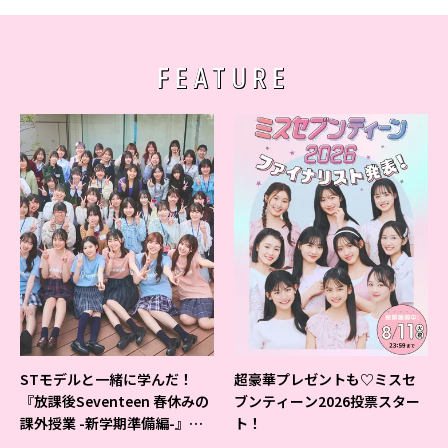
FEATURE
STモデルと一緒に学んだ！
超豪華プレゼントも♡ミスセ
『放課後Seventeen 春休みの
ブンティーン2026投票スター
課外授業 -新学期準備編-』イ
ト！
ベントの様子をレポ♡