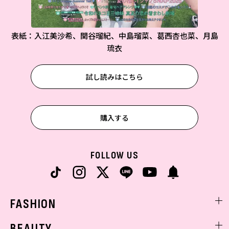
表紙：入江美沙希、関谷瑠紀、中島瑠菜、葛西杏也菜、月島
琉衣
試し読みはこちら
購入する
FOLLOW US
FASHION
ファッションニュース
BEAUTY