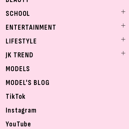
モデル私服
ビューティニュース
SCHOOL
着回し
トレンドメイク
着痩せ
スクールニュース
ENTERTAINMENT
ベストコスメ
制服コーデ
ヘアアレンジ・ヘアケア
エンタメニュース
LIFESTYLE
学校ヘアメイク
スキンケア
なにわ男子
勉強・受験・進路
ライフスタイルニュース
JK TREND
ボディケア
K-POP
JKランキング・アワード
JKトレンドニュース
MODELS
モデルの購入品
おでかけ
MODEL'S BLOG
お悩み相談
TikTok
Instagram
YouTube