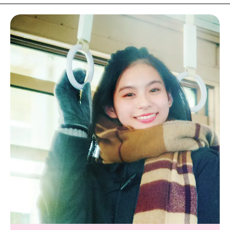
MODELS
モデルの購入品
MODEL'S BLOG
おでかけ
お悩み相談
TikTok
Instagram
YouTube
FORTUNE
ゲッターズ飯田
MISS SEVENTEEN
ミスセブンティーンニュース
MAGAZINE
バックナンバー
INFORMATION
Seventeen
について