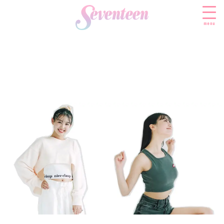
menu
すべての新着記事
FASHION
ファッションニュース
BEAUTY
モデル私服
ビューティニュース
SCHOOL
着回し
トレンドメイク
スクールニュース
ENTERTAINMENT
着痩せ
ベストコスメ
制服コーデ
エンタメニュース
LIFESTYLE
ヘアアレンジ・ヘアケア
学校ヘアメイク
なにわ男子
ライフスタイルニュース
スキンケア
JK TREND
勉強・受験・進路
K-POP
JKランキング・アワード
ボディケア
JKトレンドニュース