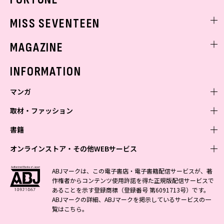
ゲッターズ飯田
MISS SEVENTEEN
ミスセブンティーンニュース
MAGAZINE
バックナンバー
INFORMATION
マンガ
取材・ファッション
少年マンガ
週刊少年ジャンプ
書籍
青年マンガ
ファッション・美容
ジャンプSQ
少年ジャンプ+
Seventeen
オンラインストア・その他WEBサービス
少女マンガ
芸能・情報・スポーツ
文芸・文庫・総合
Vジャンプ
ジャンプTOON
non-no
ジャンプTOON
Myojo
すばる
女性マンガ
学芸・ノンフィクション・新書
オンラインストア
最強ジャンプ
ABJマークは、この電子書店・電子書籍配信サービスが、著
ZEBRACK
BAILA
ZEBRACK
週プレNEWS
小説すばる
作権者からコンテンツ使用許諾を得た正規版配信サービスで
ジャンプTOON
1日5分で、明日は変わる よみタイ yomitai
OTO
少年ジャンプ+
ライトノベル・ノベライズ
その他WEBサービス
S-MANGA
MAQUIA
あることを示す登録商標（登録番号 第6091713号）です。
S-MANGA
週プレ グラジャパ!
集英社 文芸ステーション
ZEBRACK
集英社学芸部 - 学芸・ノンフィクション
SHUEISHA MANGA-ART HERITAGE
ジャンプTOON
ABJマークの詳細、ABJマークを掲示しているサービスの一
集英社オレンジ文庫
集英社アドナビ
集英社ジャンプリミックス
SPUR
キッズ
集英社コミック文庫
Sportiva
web 集英社文庫
覧は
こちら
。
S-MANGA
集英社ビジネス書
ジャンプキャラクターズストア
ZEBRACK
JUMP j-BOOKS
集英社エディターズ・ラボ
集英社コミック文庫
LEE
集英社みらい文庫
りぼん
パラスポ
青春と読書