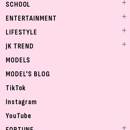
SCHOOL
着回し
トレンドメイク
着痩せ
スクールニュース
ENTERTAINMENT
ベストコスメ
制服コーデ
ヘアアレンジ・ヘアケア
エンタメニュース
LIFESTYLE
学校ヘアメイク
スキンケア
なにわ男子
勉強・受験・進路
ライフスタイルニュース
JK TREND
ボディケア
K-POP
JKランキング・アワード
JKトレンドニュース
MODELS
モデルの購入品
おでかけ
MODEL'S BLOG
お悩み相談
TikTok
Instagram
YouTube
FORTUNE