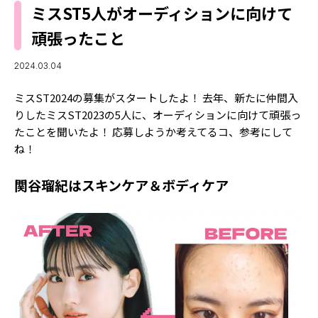
MODELS
ミスST5人がオーディションに向けて
モデルの購入品
MODEL'S BLOG
頑張ったこと
おでかけ
お悩み相談
TikTok
2024.03.04
Instagram
ミスST2024の募集がスタートしたよ！ 去年、新たに仲間入
りしたミスST2023の5人に、オーディションに向けて頑張っ
YouTube
たことを聞いたよ！ 応募しようか考えてるコ、参考にして
ね！
FORTUNE
ゲッターズ飯田
MISS SEVENTEEN
関谷瑠紀はスキンケア＆ボディケア
ミスセブンティーンニュース
MAGAZINE
バックナンバー
INFORMATION
Seventeen
について