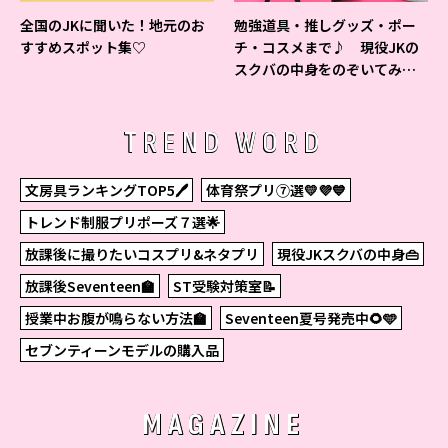
全国のJKに聞いた！地元のお
勉強道具・推しグッズ・ポー
すすめスポット集♡
チ・コスメまで♪ 現役JKの
スクバの中身をのぞいてみ
た！
TREND WORD
文房具ランキングTOP5🖊
体育祭プリ⑦選💛💜💙
トレンド制服プリポーズ７選🌟
放課後に撮りたいコスプリ&ネタプリ
現役JKスクバの中身👜
放課後Seventeen🏫
ST受験対策室📝
授業中お腹が鳴らない方法🏫
Seventeen夏号発売中🌻🩵
セブンティーンモデルの購入品
MAGAZINE