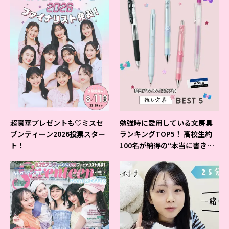
超豪華プレゼントも♡ミスセ
勉強時に愛用している文房具
ブンティーン2026投票スター
ランキングTOP5！ 高校生約
ト！
100名が納得の“本当に書きや
すいシャーペン”が1位に❤