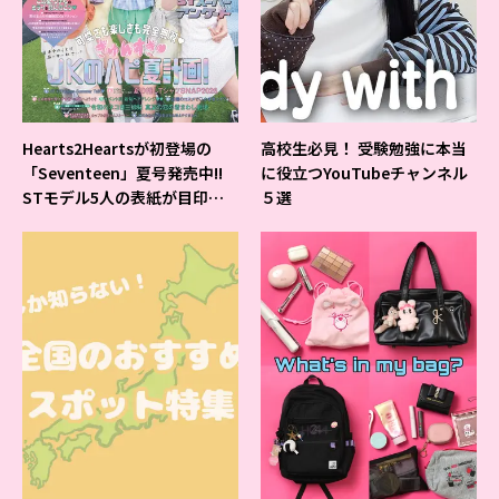
Hearts2Heartsが初登場の
高校生必見！ 受験勉強に本当
「Seventeen」夏号発売中!!
に役立つYouTubeチャンネル
STモデル5人の表紙が目印だ
５選
よ♪