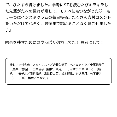
で、ひたすら続けました。参考にSTを読むたびキラキラし
た先輩がたへの憧れが増して、モチベにもつながった♡ も
う一つはインスタグラムの毎日投稿。たくさん応援コメント
をいただけて心強く、最後まで諦めることなく過ごせました
♪」
結果を残すためにはやっぱり努力してた！ 参考にして！
撮影／花村克彦 スタイリスト／近藤久美子 ヘア＆メイク／中軍裕美子
［由菜、優名］ 田中陽子［麗世、翠月］ サイオチアキ（Lila）［瑠
紀］ モデル／関谷瑠紀、高比良由菜、松本麗世、宮迫翠月、竹下優名
（STモデル） 構成／中西彩乃