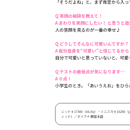
「そうだよね」と、まず肯定から入っ
Q 笑顔の秘訣を教えて！
A まわりを笑顔にしたい！ と思うと
人の笑顔を見るのが一番の幸せ♪
Q どうしてそんなに可愛いんですか？
A 自分自身を“可愛い”と信じてるから
自分で可愛いと思っていないと、可
Q テストの最低点が気になります…
A ０点！
小学生のとき。「あいうえお」をひら
ニット￥17380（lilLilly）・ミニスカ￥1628
ィット）／ダイアナ 銀座本店