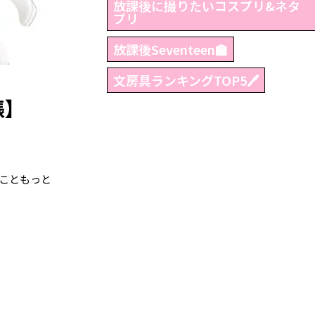
放課後に撮りたいコスプリ&ネタ
プリ
放課後Seventeen🏫
文房具ランキングTOP5🖊
帳】
のこともっと