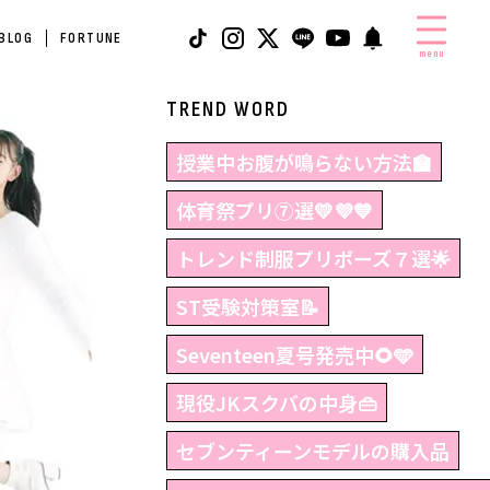
 BLOG
FORTUNE
menu
TREND WORD
授業中お腹が鳴らない方法🏫
体育祭プリ⑦選💛💜💙
トレンド制服プリポーズ７選🌟
ST受験対策室📝
Seventeen夏号発売中🌻🩵
現役JKスクバの中身👜
セブンティーンモデルの購入品