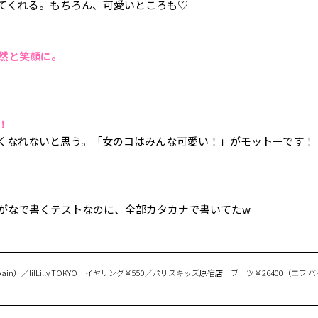
てくれる。もちろん、可愛いところも♡
自然と笑顔に。
！
愛くなれないと思う。「女のコはみんな可愛い！」がモットーです
がなで書くテストなのに、全部カタカナで書いてたw
0（pain）／lilLilly TOKYO イヤリング￥550／パリスキッズ原宿店 ブーツ￥26400（エフ 