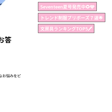
Seventeen夏号発売中🌻🩵
トレンド制服プリポーズ７選🌟
文房具ランキングTOP5🖊
お答
なお悩みをピ