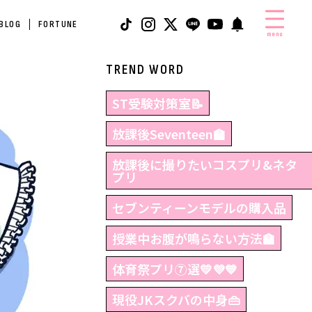
 BLOG
FORTUNE
menu
TREND WORD
ST受験対策室📝
放課後Seventeen🏫
放課後に撮りたいコスプリ&ネタ
プリ
セブンティーンモデルの購入品
授業中お腹が鳴らない方法🏫
体育祭プリ⑦選💛💜💙
現役JKスクバの中身👜