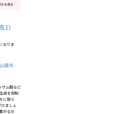
続きを見る
高1）
になりま
（山屋先
キサム酸など
生成を抑制
キに限ら
がけましょ
繋がるの