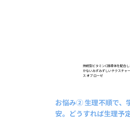
持続型ビタミンC誘導体を配合
かないみずみずしいテクスチャー。
ス オブ ローゼ
お悩み② 生理不順で、
安。どうすれば生理予