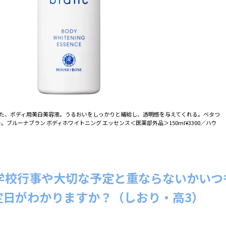
した、ボディ用美白美容液。うるおいをしっかりと補給し、透明感を与えてくれる。ベタつ
ブルーナブラン ボディホワイトニング エッセンス＜医薬部外品＞150ml¥3300／ハウ
学校行事や大切な予定と重ならないかいつ
定日がわかりますか？（しおり・高3）