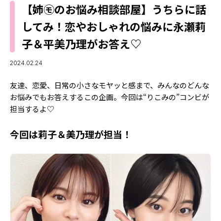
MODELS
【姉㋲のお悩み相談部屋】うちらに話
モデルの購入品
MODEL'S BLOG
してみ！恋やおしゃれの悩みに永瀬莉
おでかけ
お悩み相談
子＆平美乃理がお答え♡
TikTok
Instagram
2024.02.24
YouTube
友達、恋愛、日常の小さなモヤッと感まで、みんなのどんな
お悩みでもお答えするこの企画。今回は“りこみの”コンビが
FORTUNE
担当するよ♡
ゲッターズ飯田
MISS SEVENTEEN
今回は莉子＆美乃理が担当！
ミスセブンティーンニュース
MAGAZINE
バックナンバー
INFORMATION
Seventeen
について