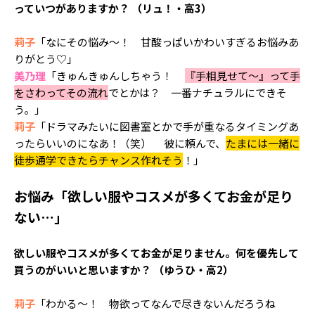
っていつがありますか？ （リュ！・高3）
莉子
「なにその悩み～！ 甘酸っぱいかわいすぎるお悩みあ
りがとう♡」
美乃理
「きゅんきゅんしちゃう！
『手相見せて～』って手
をさわってその流れ
でとかは？ 一番ナチュラルにできそ
う。」
莉子
「ドラマみたいに図書室とかで手が重なるタイミングあ
ったらいいのになあ！（笑） 彼に頼んで、
たまには一緒に
徒歩通学できたらチャンス作れそう
！
」
お悩み「欲しい服やコスメが多くてお金が足り
ない…」
欲しい服やコスメが多くてお金が足りません。何を優先して
買うのがいいと思いますか？ （ゆうひ・高2）
莉子
「わかる～！ 物欲ってなんで尽きないんだろうね