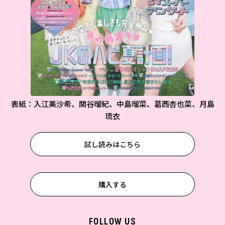
表紙：入江美沙希、関谷瑠紀、中島瑠菜、葛西杏也菜、月島
琉衣
試し読みはこちら
購入する
FOLLOW US