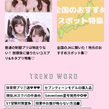
普通の制服プリは物足りな
全国のJKに聞いた！地元のお
い！ 放課後に撮りたいコスプ
すすめスポット集♡
リ&ネタプリ特集♡
TREND WORD
体育祭プリ⑦選💛💜💙
セブンティーンモデルの購入品
現役JKスクバの中身👜
Seventeen夏号発売中🌻🩵
ST受験対策室📝
授業中お腹が鳴らない方法🏫