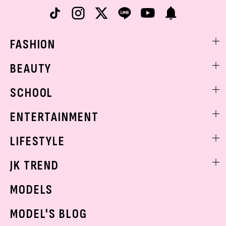
FASHION
ファッションニュース
BEAUTY
モデル私服
ビューティニュース
SCHOOL
着回し
トレンドメイク
着痩せ
スクールニュース
ENTERTAINMENT
ベストコスメ
制服コーデ
ヘアアレンジ・ヘアケア
エンタメニュース
LIFESTYLE
学校ヘアメイク
スキンケア
なにわ男子
勉強・受験・進路
ライフスタイルニュース
JK TREND
ボディケア
K-POP
JKランキング・アワード
JKトレンドニュース
MODELS
モデルの購入品
おでかけ
MODEL'S BLOG
お悩み相談