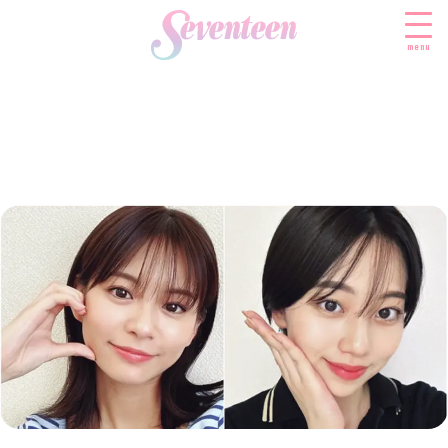
menu
すべての新着記事
FASHION
ファッションニュース
BEAUTY
モデル私服
ビューティニュース
SCHOOL
着回し
トレンドメイク
スクールニュース
ENTERTAINMENT
着痩せ
ベストコスメ
制服コーデ
エンタメニュース
LIFESTYLE
ヘアアレンジ・ヘアケア
学校ヘアメイク
なにわ男子
ライフスタイルニュース
スキンケア
JK TREND
勉強・受験・進路
K-POP
JKランキング・アワード
ボディケア
JKトレンドニュース