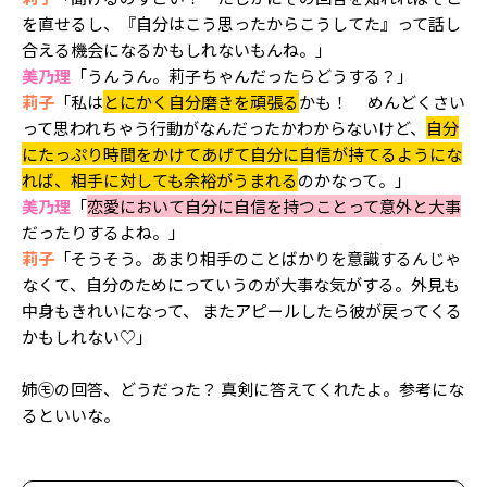
を直せるし、『自分はこう思ったからこうしてた』って話し
合える機会になるかもしれないもんね。」
美乃理
「うんうん。莉子ちゃんだったらどうする？」
莉子
「私は
とにかく自分磨きを頑張る
かも！ めんどくさい
って思われちゃう行動がなんだったかわからないけど、
自分
にたっぷり時間をかけてあげて自分に自信が持てるようにな
れば、相手に対しても余裕がうまれる
のかなって。」
美乃理
「
恋愛において自分に自信を持つことって意外と大事
だったりするよね。」
莉子
「そうそう。あまり相手のことばかりを意識するんじゃ
なくて、自分のためにっていうのが大事な気がする。外見も
中身もきれいになって、 またアピールしたら彼が戻ってくる
かもしれない♡」
姉㋲の回答、どうだった？ 真剣に答えてくれたよ。参考にな
るといいな。