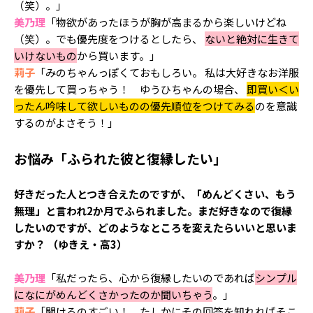
（笑）。」
美乃理
「物欲があったほうが胸が高まるから楽しいけどね
（笑）。でも優先度をつけるとしたら、
ないと絶対に生きて
いけないもの
から買います。」
莉子
「みのちゃんっぽくておもしろい。 私は大好きなお洋服
を優先して買っちゃう！ ゆうひちゃんの場合、
即買い＜い
ったん吟味して欲しいものの優先順位をつけてみる
のを意識
するのがよさそう！」
お悩み「ふられた彼と復縁したい」
好きだった人とつき合えたのですが、「めんどくさい、もう
無理」と言われ2か月でふられました。まだ好きなので復縁
したいのですが、どのようなところを変えたらいいと思いま
すか？ （ゆきえ・高3）
美乃理
「私だったら、心から復縁したいのであれば
シンプル
になにがめんどくさかったのか聞いちゃう
。」
莉子
「聞けるのすごい！ たしかにその回答を知れればそこ