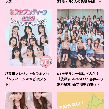
５選
STモデル5人の表紙が目印だ
よ♪
超豪華プレゼントも♡ミスセ
STモデルと一緒に学んだ！
ブンティーン2026投票スター
『放課後Seventeen 春休みの
ト！
課外授業 -新学期準備編-』イ
ベントの様子をレポ♡