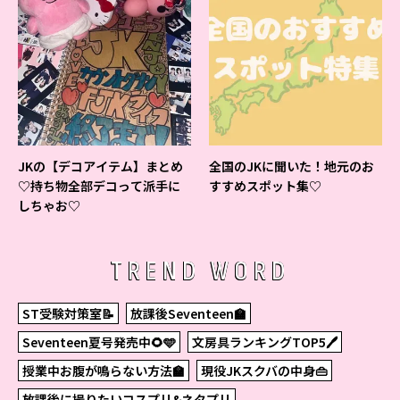
JKの【デコアイテム】まとめ
全国のJKに聞いた！地元のお
♡持ち物全部デコって派手に
すすめスポット集♡
しちゃお♡
TREND WORD
ST受験対策室📝
放課後Seventeen🏫
Seventeen夏号発売中🌻🩵
文房具ランキングTOP5🖊
授業中お腹が鳴らない方法🏫
現役JKスクバの中身👜
放課後に撮りたいコスプリ&ネタプリ