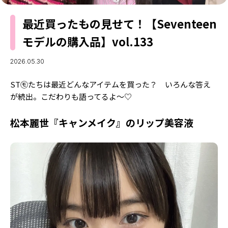
MODELS
モデルの購入品
最近買ったもの見せて！【Seventeen
MODEL'S BLOG
おでかけ
モデルの購入品】vol.133
お悩み相談
TikTok
2026.05.30
Instagram
ST㋲たちは最近どんなアイテムを買った？ いろんな答え
YouTube
が続出。こだわりも語ってるよ～♡
FORTUNE
松本麗世『キャンメイク』のリップ美容液
ゲッターズ飯田
MISS SEVENTEEN
ミスセブンティーンニュース
MAGAZINE
バックナンバー
INFORMATION
Seventeen
について