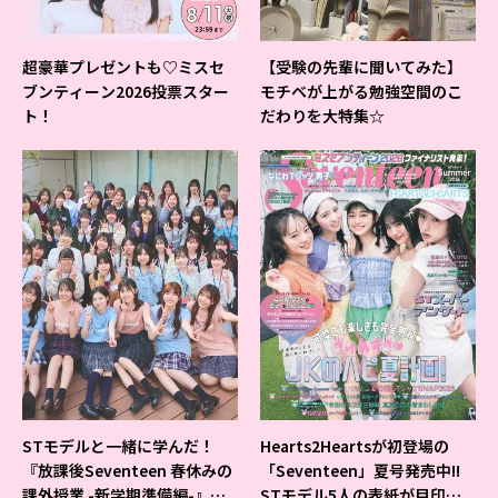
超豪華プレゼントも♡ミスセ
【受験の先輩に聞いてみた】
ブンティーン2026投票スター
モチベが上がる勉強空間のこ
ト！
だわりを大特集☆
STモデルと一緒に学んだ！
Hearts2Heartsが初登場の
『放課後Seventeen 春休みの
「Seventeen」夏号発売中!!
課外授業 -新学期準備編-』イ
STモデル5人の表紙が目印だ