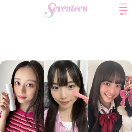
menu
すべての新着記事
FASHION
ファッションニュース
BEAUTY
モデル私服
ビューティニュース
SCHOOL
着回し
トレンドメイク
スクールニュース
ENTERTAINMENT
着痩せ
ベストコスメ
制服コーデ
エンタメニュース
LIFESTYLE
ヘアアレンジ・ヘアケア
学校ヘアメイク
なにわ男子
ライフスタイルニュース
スキンケア
JK TREND
勉強・受験・進路
K-POP
JKランキング・アワード
ボディケア
JKトレンドニュース