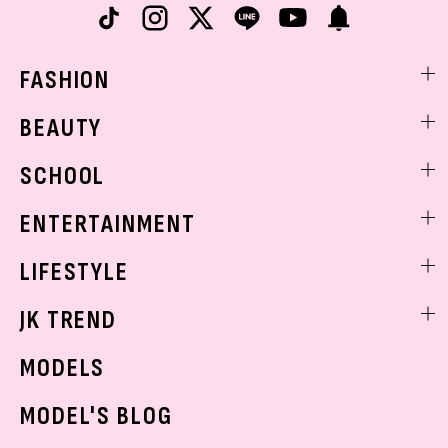
FASHION
ファッションニュース
BEAUTY
モデル私服
ビューティニュース
SCHOOL
着回し
トレンドメイク
着痩せ
スクールニュース
ENTERTAINMENT
ベストコスメ
制服コーデ
ヘアアレンジ・ヘアケア
エンタメニュース
LIFESTYLE
学校ヘアメイク
スキンケア
なにわ男子
勉強・受験・進路
ライフスタイルニュース
JK TREND
ボディケア
K-POP
JKランキング・アワード
JKトレンドニュース
MODELS
モデルの購入品
おでかけ
MODEL'S BLOG
お悩み相談