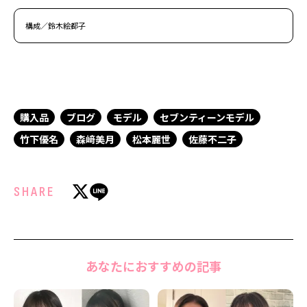
構成／鈴木絵都子
購入品
ブログ
モデル
セブンティーンモデル
竹下優名
森﨑美月
松本麗世
佐藤不二子
SHARE
あなたにおすすめの記事