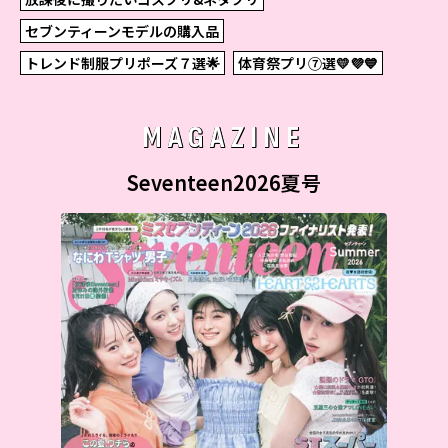
セブンティーンモデルの購入品
トレンド制服プリポーズ７選🌟
体育祭プリ⑦選💛💜💙
MAGAZINE
Seventeen2026夏号