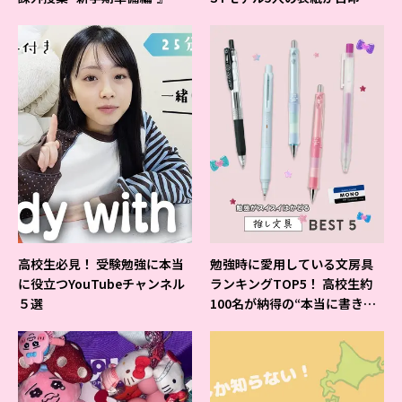
ベントの様子をレポ♡
よ♪
高校生必見！ 受験勉強に本当
勉強時に愛用している文房具
に役立つYouTubeチャンネル
ランキングTOP5！ 高校生約
５選
100名が納得の“本当に書きや
すいシャーペン”が1位に❤