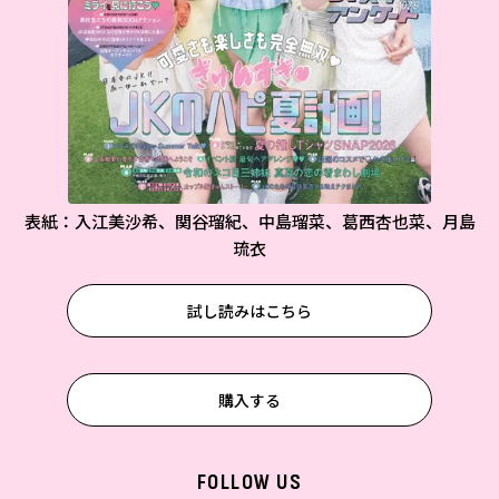
表紙：入江美沙希、関谷瑠紀、中島瑠菜、葛西杏也菜、月島
琉衣
試し読みはこちら
購入する
FOLLOW US