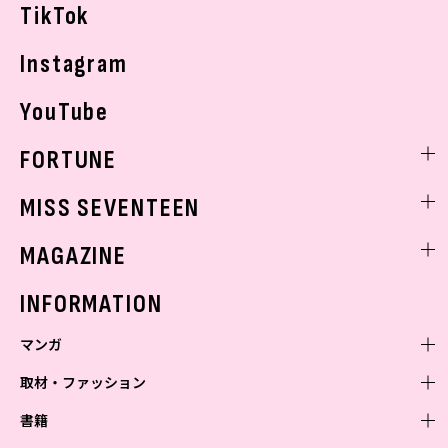
TikTok
Instagram
YouTube
FORTUNE
ゲッターズ飯田
MISS SEVENTEEN
ミスセブンティーンニュース
MAGAZINE
バックナンバー
INFORMATION
マンガ
取材・ファッション
少年マンガ
週刊少年ジャンプ
書籍
青年マンガ
ファッション・美容
ジャンプSQ
少年ジャンプ+
Seventeen