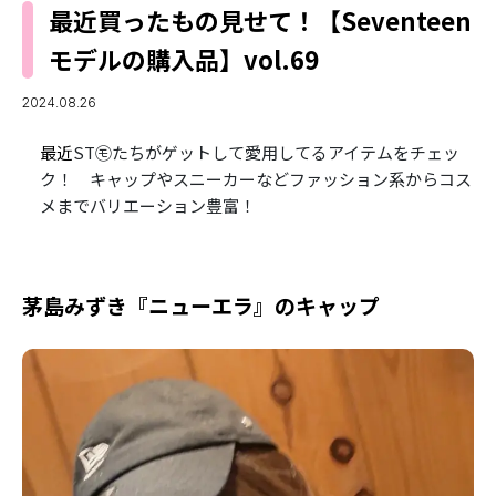
MODELS
最近買ったもの見せて！【Seventeen
モデルの購入品
MODEL'S BLOG
モデルの購入品】vol.69
おでかけ
お悩み相談
TikTok
2024.08.26
Instagram
最近
ST㋲たちがゲットして愛用してるアイテムをチェッ
ク！ キャップやスニーカーなどファッション系からコス
YouTube
メまでバリエーション豊富！
FORTUNE
ゲッターズ飯田
MISS SEVENTEEN
茅島みずき『ニューエラ』のキャップ
ミスセブンティーンニュース
MAGAZINE
バックナンバー
INFORMATION
Seventeen
について