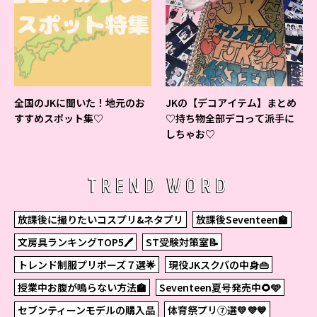
全国のJKに聞いた！地元のお
JKの【デコアイテム】まとめ
すすめスポット集♡
♡持ち物全部デコって派手に
しちゃお♡
TREND WORD
放課後に撮りたいコスプリ&ネタプリ
放課後Seventeen🏫
文房具ランキングTOP5🖊
ST受験対策室📝
トレンド制服プリポーズ７選🌟
現役JKスクバの中身👜
授業中お腹が鳴らない方法🏫
Seventeen夏号発売中🌻🩵
セブンティーンモデルの購入品
体育祭プリ⑦選💛💜💙