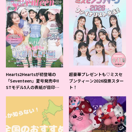
Hearts2Heartsが初登場の
超豪華プレゼントも♡ミスセ
「Seventeen」夏号発売中!!
ブンティーン2026投票スター
STモデル5人の表紙が目印だ
ト！
よ♪