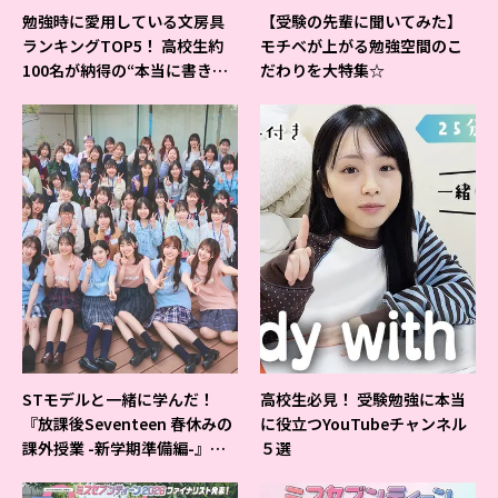
勉強時に愛用している文房具
【受験の先輩に聞いてみた】
ランキングTOP5！ 高校生約
モチベが上がる勉強空間のこ
100名が納得の“本当に書きや
だわりを大特集☆
すいシャーペン”が1位に❤
STモデルと一緒に学んだ！
高校生必見！ 受験勉強に本当
『放課後Seventeen 春休みの
に役立つYouTubeチャンネル
課外授業 -新学期準備編-』イ
５選
ベントの様子をレポ♡