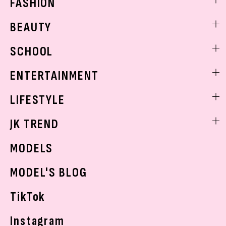
FASHION
ファッションニュース
BEAUTY
モデル私服
ビューティニュース
SCHOOL
着回し
トレンドメイク
着痩せ
スクールニュース
ENTERTAINMENT
ベストコスメ
制服コーデ
ヘアアレンジ・ヘアケア
エンタメニュース
LIFESTYLE
学校ヘアメイク
スキンケア
なにわ男子
勉強・受験・進路
ライフスタイルニュース
JK TREND
ボディケア
K-POP
JKランキング・アワード
JKトレンドニュース
MODELS
モデルの購入品
おでかけ
MODEL'S BLOG
お悩み相談
TikTok
Instagram