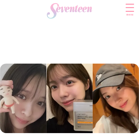
menu
すべての新着記事
FASHION
ファッションニュース
BEAUTY
モデル私服
ビューティニュース
SCHOOL
着回し
トレンドメイク
スクールニュース
ENTERTAINMENT
着痩せ
ベストコスメ
制服コーデ
エンタメニュース
LIFESTYLE
ヘアアレンジ・ヘアケア
学校ヘアメイク
なにわ男子
ライフスタイルニュース
スキンケア
JK TREND
勉強・受験・進路
K-POP
JKランキング・アワード
ボディケア
JKトレンドニュース