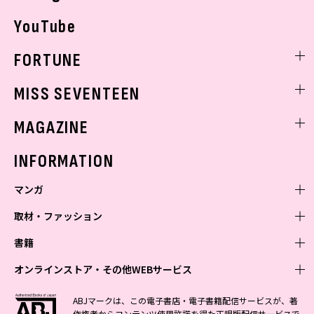
YouTube
FORTUNE
ゲッターズ飯田
MISS SEVENTEEN
ミスセブンティーンニュース
MAGAZINE
バックナンバー
INFORMATION
マンガ
取材・ファッション
少年マンガ
週刊少年ジャンプ
書籍
青年マンガ
ファッション・美容
ジャンプSQ
少年ジャンプ+
Seventeen
オンラインストア・その他WEBサービス
少女マンガ
芸能・情報・スポーツ
文芸・文庫・総合
Vジャンプ
ジャンプTOON
non-no
ジャンプTOON
Myojo
すばる
女性マンガ
学芸・ノンフィクション・新書
オンラインストア
最強ジャンプ
ABJマークは、この電子書店・電子書籍配信サービスが、著
ZEBRACK
BAILA
ZEBRACK
週プレNEWS
小説すばる
作権者からコンテンツ使用許諾を得た正規版配信サービスで