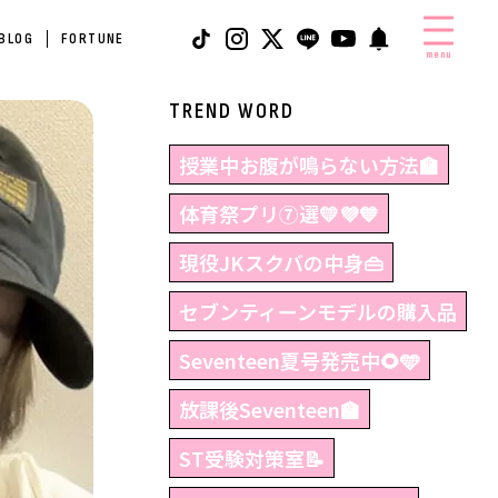
 BLOG
FORTUNE
menu
TREND WORD
授業中お腹が鳴らない方法🏫
体育祭プリ⑦選💛💜💙
現役JKスクバの中身👜
セブンティーンモデルの購入品
Seventeen夏号発売中🌻🩵
放課後Seventeen🏫
ST受験対策室📝