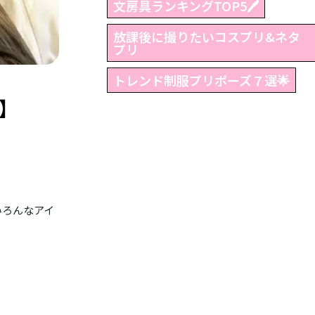
文房具ランキングTOP5🖊
放課後に撮りたいコスプリ&ネタ
プリ
トレンド制服プリポーズ７選🌟
品】
いろんなアイ