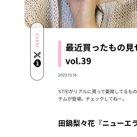
SHARE
最近買ったもの見せ
vol.39
2023.10.16
ST㋲がリアルに買って愛用してるも
テムが登場。チェックしてねー。
田鍋梨々花『ニューエ