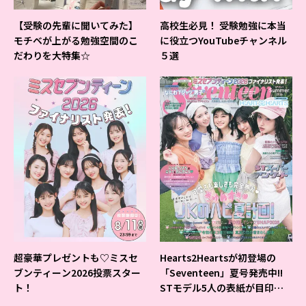
【受験の先輩に聞いてみた】
高校生必見！ 受験勉強に本当
モチベが上がる勉強空間のこ
に役立つYouTubeチャンネル
だわりを大特集☆
５選
超豪華プレゼントも♡ミスセ
Hearts2Heartsが初登場の
ブンティーン2026投票スター
「Seventeen」夏号発売中!!
ト！
STモデル5人の表紙が目印だ
よ♪