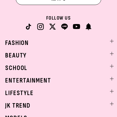
FOLLOW US
FASHION
ファッションニュース
BEAUTY
モデル私服
ビューティニュース
SCHOOL
着回し
トレンドメイク
着痩せ
スクールニュース
ENTERTAINMENT
ベストコスメ
制服コーデ
ヘアアレンジ・ヘアケア
エンタメニュース
LIFESTYLE
学校ヘアメイク
スキンケア
なにわ男子
勉強・受験・進路
ライフスタイルニュース
JK TREND
ボディケア
K-POP
JKランキング・アワード
JKトレンドニュース