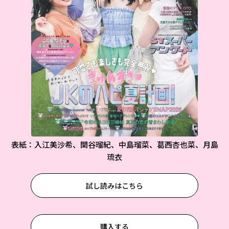
表紙：入江美沙希、関谷瑠紀、中島瑠菜、葛西杏也菜、月島
琉衣
試し読みはこちら
購入する