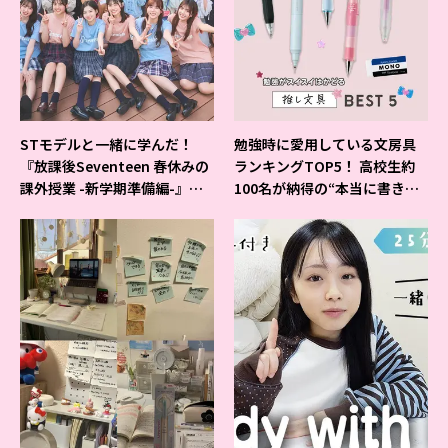
STモデルと一緒に学んだ！
勉強時に愛用している文房具
『放課後Seventeen 春休みの
ランキングTOP5！ 高校生約
課外授業 -新学期準備編-』イ
100名が納得の“本当に書きや
ベントの様子をレポ♡
すいシャーペン”が1位に❤