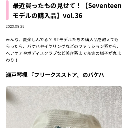
MODELS
最近買ったもの見せて！【Seventeen
モデルの購入品
MODEL'S BLOG
モデルの購入品】vol.36
おでかけ
お悩み相談
TikTok
2023.08.29
Instagram
みんな、夏楽しんでる？ STモデルたちの購入品を教えても
らったら、バケハやイヤリングなどのファッション系から、
YouTube
ヘアケアやボディスクラブなど美容系まで充実の様子が丸ま
わり！
FORTUNE
ゲッターズ飯田
MISS SEVENTEEN
瀬戸琴楓 『フリークスストア』のバケハ
ミスセブンティーンニュース
MAGAZINE
バックナンバー
INFORMATION
Seventeen
について