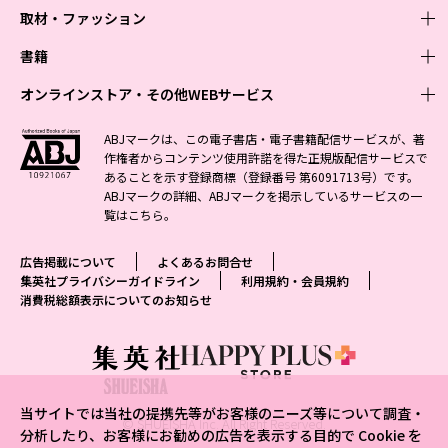
取材・ファッション
少年マンガ
週刊少年ジャンプ
書籍
青年マンガ
ファッション・美容
ジャンプSQ
少年ジャンプ+
Seventeen
オンラインストア・その他WEBサービス
少女マンガ
芸能・情報・スポーツ
文芸・文庫・総合
Vジャンプ
ジャンプTOON
non-no
ジャンプTOON
Myojo
すばる
女性マンガ
学芸・ノンフィクション・新書
オンラインストア
最強ジャンプ
ABJマークは、この電子書店・電子書籍配信サービスが、著
ZEBRACK
BAILA
ZEBRACK
週プレNEWS
小説すばる
作権者からコンテンツ使用許諾を得た正規版配信サービスで
ジャンプTOON
1日5分で、明日は変わる よみタイ yomitai
OTO
少年ジャンプ+
ライトノベル・ノベライズ
その他WEBサービス
S-MANGA
MAQUIA
あることを示す登録商標（登録番号 第6091713号）です。
S-MANGA
週プレ グラジャパ!
集英社 文芸ステーション
ZEBRACK
集英社学芸部 - 学芸・ノンフィクション
SHUEISHA MANGA-ART HERITAGE
ジャンプTOON
ABJマークの詳細、ABJマークを掲示しているサービスの一
集英社オレンジ文庫
集英社アドナビ
集英社ジャンプリミックス
SPUR
キッズ
集英社コミック文庫
Sportiva
web 集英社文庫
覧は
こちら
。
S-MANGA
集英社ビジネス書
ジャンプキャラクターズストア
ZEBRACK
JUMP j-BOOKS
集英社エディターズ・ラボ
集英社コミック文庫
LEE
集英社みらい文庫
りぼん
パラスポ
青春と読書
集英社コミック文庫
集英社新書
HAPPY PLUS STORE
ジャンプルーキー！
ダッシュエックス文庫公式サイト
広告掲載について
よくあるお問合せ
週刊ヤングジャンプ
eclat
集英社の児童図書 S-KIDS.LAND
マーガレット
アジア人物史
マンガMee公式サイト
集英社新書プラス - 知の水先案内人
SHUEISHA VOX
集英社プライバシーガイドライン
利用規約・会員規約
S-MANGA
集英社Webマガジン コバルト
ヤングジャンプ定期購読デジタル
T JAPAN
消費税総額表示についてのお知らせ
別冊マーガレット
リマコミ
kotoba
LEEマルシェ
集英社ジャンプリミックス
シフォン文庫
ヤンジャン！
HAPPY PLUS ONE
マンガMee公式サイト
マンガMeets
e!集英社
SHOP Marisol
集英社コミック文庫
となりのヤングジャンプ
MEN'S NON-NO
リマコミ
Cookie
情報・知識＆オピニオン imidas
eclat premium
グランドジャンプ
UOMO
マンガMeets
Cocohana
mirabella
当サイトでは当社の提携先等がお客様のニーズ等について調査・
ウルトラジャンプ
集英社オンライン
© SHUEISHA Inc. All Right Reserved.
office YOU
mirabella homme
分析したり、お客様にお勧めの広告を表示する目的で Cookie を