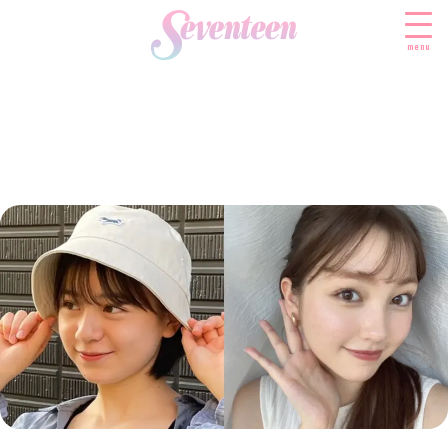
menu
すべての新着記事
FASHION
ファッションニュース
BEAUTY
モデル私服
ビューティニュース
SCHOOL
着回し
トレンドメイク
スクールニュース
ENTERTAINMENT
着痩せ
ベストコスメ
制服コーデ
エンタメニュース
LIFESTYLE
ヘアアレンジ・ヘアケア
学校ヘアメイク
なにわ男子
ライフスタイルニュース
スキンケア
JK TREND
勉強・受験・進路
K-POP
JKランキング・アワード
ボディケア
JKトレンドニュース