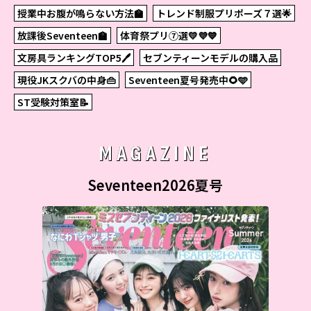
授業中お腹が鳴らない方法🏫
トレンド制服プリポーズ７選🌟
放課後Seventeen🏫
体育祭プリ⑦選💛💜💙
文房具ランキングTOP5🖊
セブンティーンモデルの購入品
現役JKスクバの中身👜
Seventeen夏号発売中🌻🩵
ST受験対策室📝
MAGAZINE
Seventeen2026夏号