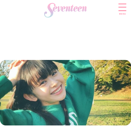
menu
すべての新着記事
FASHION
ファッションニュース
BEAUTY
モデル私服
ビューティニュース
SCHOOL
着回し
トレンドメイク
スクールニュース
ENTERTAINMENT
着痩せ
ベストコスメ
制服コーデ
エンタメニュース
LIFESTYLE
ヘアアレンジ・ヘアケア
学校ヘアメイク
なにわ男子
ライフスタイルニュース
スキンケア
JK TREND
勉強・受験・進路
K-POP
JKランキング・アワード
ボディケア
JKトレンドニュース