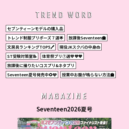
TREND WORD
セブンティーンモデルの購入品
トレンド制服プリポーズ７選🌟
放課後Seventeen🏫
文房具ランキングTOP5🖊
現役JKスクバの中身👜
ST受験対策室📝
体育祭プリ⑦選💛💜💙
放課後に撮りたいコスプリ&ネタプリ
Seventeen夏号発売中🌻🩵
授業中お腹が鳴らない方法🏫
MAGAZINE
Seventeen2026夏号