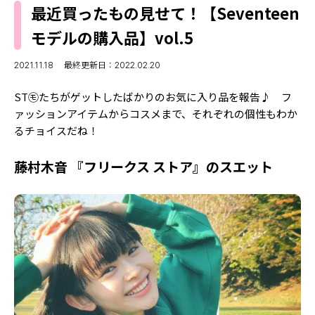
MODELS
最近買ったもの見せて！【Seventeen
モデルの購入品
MODEL'S BLOG
モデルの購入品】vol.5
おでかけ
お悩み相談
TikTok
2021.11.18
最終更新日：2022.02.20
Instagram
ST㋲たちがゲットしたばかりのお気に入り品を報告♪ フ
ァッションアイテムからコスメまで、それぞれの個性もわか
YouTube
るチョイスだね！
FORTUNE
藤村木音 『フリークス ストア』のスエット
ゲッターズ飯田
MISS SEVENTEEN
ミスセブンティーンニュース
MAGAZINE
バックナンバー
INFORMATION
Seventeen
について