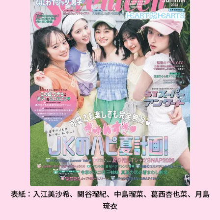
表紙：入江美沙希、関谷瑠紀、中島瑠菜、葛西杏也菜、月島
琉衣