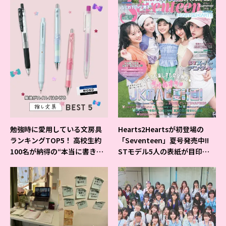
勉強時に愛用している文房具
Hearts2Heartsが初登場の
ランキングTOP5！ 高校生約
「Seventeen」夏号発売中!!
100名が納得の“本当に書きや
STモデル5人の表紙が目印だ
すいシャーペン”が1位に❤
よ♪