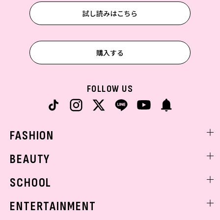
試し読みはこちら
購入する
FOLLOW US
FASHION
ファッションニュース
BEAUTY
モデル私服
ビューティニュース
SCHOOL
着回し
トレンドメイク
着痩せ
スクールニュース
ENTERTAINMENT
ベストコスメ
制服コーデ