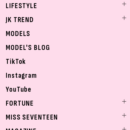
ヘアアレンジ・ヘアケア
エンタメニュース
LIFESTYLE
学校ヘアメイク
スキンケア
なにわ男子
勉強・受験・進路
ライフスタイルニュース
JK TREND
ボディケア
K-POP
JKランキング・アワード
JKトレンドニュース
MODELS
モデルの購入品
おでかけ
MODEL'S BLOG
お悩み相談
TikTok
Instagram
YouTube
FORTUNE
ゲッターズ飯田
MISS SEVENTEEN
ミスセブンティーンニュース