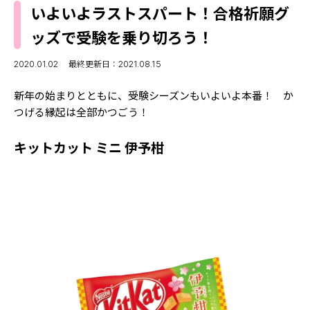
MODELS
いよいよラストスパート！合格祈願グ
モデルの購入品
MODEL'S BLOG
ッズで受験を乗り切ろう！
おでかけ
お悩み相談
TikTok
2020.01.02
最終更新日：2021.08.15
Instagram
新年の始まりとともに、受験シーズンもいよいよ本番！ か
つげる縁起は全部かつごう！
YouTube
キットカット ミニ 伊予柑
FORTUNE
ゲッターズ飯田
MISS SEVENTEEN
ミスセブンティーンニュース
MAGAZINE
バックナンバー
INFORMATION
Seventeen
について