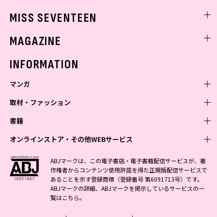
ゲッターズ飯田
MISS SEVENTEEN
ミスセブンティーンニュース
MAGAZINE
バックナンバー
INFORMATION
マンガ
取材・ファッション
少年マンガ
週刊少年ジャンプ
書籍
青年マンガ
ファッション・美容
ジャンプSQ
少年ジャンプ+
Seventeen
オンラインストア・その他WEBサービス
少女マンガ
芸能・情報・スポーツ
文芸・文庫・総合
Vジャンプ
ジャンプTOON
non-no
ジャンプTOON
Myojo
すばる
女性マンガ
学芸・ノンフィクション・新書
オンラインストア
最強ジャンプ
ABJマークは、この電子書店・電子書籍配信サービスが、著
ZEBRACK
BAILA
ZEBRACK
週プレNEWS
小説すばる
作権者からコンテンツ使用許諾を得た正規版配信サービスで
ジャンプTOON
1日5分で、明日は変わる よみタイ yomitai
OTO
少年ジャンプ+
ライトノベル・ノベライズ
その他WEBサービス
S-MANGA
MAQUIA
あることを示す登録商標（登録番号 第6091713号）です。
S-MANGA
週プレ グラジャパ!
集英社 文芸ステーション
ZEBRACK
集英社学芸部 - 学芸・ノンフィクション
SHUEISHA MANGA-ART HERITAGE
ジャンプTOON
ABJマークの詳細、ABJマークを掲示しているサービスの一
集英社オレンジ文庫
集英社アドナビ
集英社ジャンプリミックス
SPUR
キッズ
集英社コミック文庫
Sportiva
web 集英社文庫
覧は
こちら
。
S-MANGA
集英社ビジネス書
ジャンプキャラクターズストア
ZEBRACK
JUMP j-BOOKS
集英社エディターズ・ラボ
集英社コミック文庫
LEE
集英社みらい文庫
りぼん
パラスポ
青春と読書
集英社コミック文庫
集英社新書
HAPPY PLUS STORE