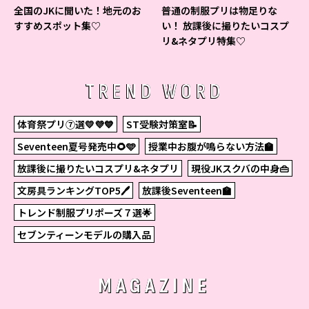
全国のJKに聞いた！地元のお
普通の制服プリは物足りな
すすめスポット集♡
い！ 放課後に撮りたいコスプ
リ&ネタプリ特集♡
TREND WORD
体育祭プリ⑦選💛💜💙
ST受験対策室📝
Seventeen夏号発売中🌻🩵
授業中お腹が鳴らない方法🏫
放課後に撮りたいコスプリ&ネタプリ
現役JKスクバの中身👜
文房具ランキングTOP5🖊
放課後Seventeen🏫
トレンド制服プリポーズ７選🌟
セブンティーンモデルの購入品
MAGAZINE