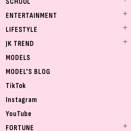
SCHOOL
着回し
トレンドメイク
着痩せ
スクールニュース
ENTERTAINMENT
ベストコスメ
制服コーデ
ヘアアレンジ・ヘアケア
エンタメニュース
LIFESTYLE
学校ヘアメイク
スキンケア
なにわ男子
勉強・受験・進路
ライフスタイルニュース
JK TREND
ボディケア
K-POP
JKランキング・アワード
JKトレンドニュース
MODELS
モデルの購入品
おでかけ
MODEL'S BLOG
お悩み相談
TikTok
Instagram
YouTube
FORTUNE