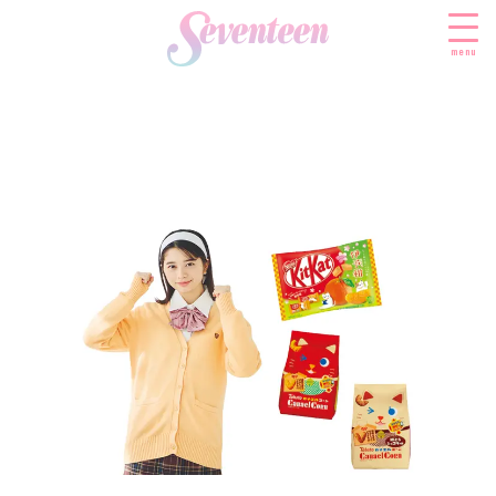
menu
すべての新着記事
FASHION
ファッションニュース
BEAUTY
モデル私服
ビューティニュース
SCHOOL
着回し
トレンドメイク
スクールニュース
ENTERTAINMENT
着痩せ
ベストコスメ
制服コーデ
エンタメニュース
LIFESTYLE
ヘアアレンジ・ヘアケア
学校ヘアメイク
なにわ男子
ライフスタイルニュース
スキンケア
JK TREND
勉強・受験・進路
K-POP
JKランキング・アワード
ボディケア
JKトレンドニュース