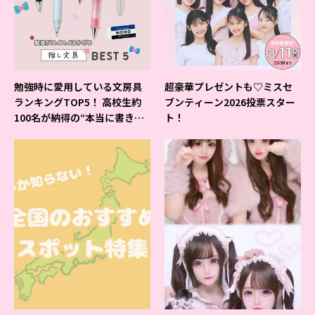
勉強時に愛用している文房具
超豪華プレゼントも♡ミスセ
ランキングTOP5！ 高校生約
ブンティーン2026投票スター
100名が納得の“本当に書きや
ト！
すいシャーペン”が1位に❤