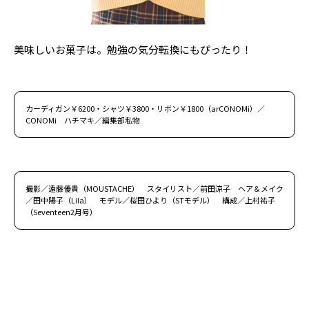
美味しいお菓子は。勉強の気分転換にもぴったり！
カーディガン￥6200・シャツ￥3800・リボン￥1800（arCONOMi）／
CONOMi ハチマキ／編集部私物
撮影／遠藤優貴（MOUSTACHE） スタイリスト／前田涼子 ヘア＆メイク
／田中陽子（Lila） モデル／桜田ひより（STモデル） 構成／上村祐子
（Seventeen2月号）