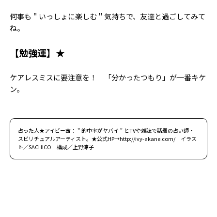
何事も＂いっしょに楽しむ＂気持ちで、友達と過ごしてみて
ね。
【勉強運】★
ケアレスミスに要注意を！ 「分かったつもり」が一番キケ
ン。
占った人★アイビー茜：＂的中率がヤバイ＂とTVや雑誌で話題の占い師・
スピリチュアルアーティスト。★公式HP→http://ivy-akane.com/ イラス
ト／SACHICO 構成／上野涼子