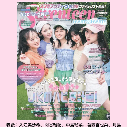
表紙：入江美沙希、関谷瑠紀、中島瑠菜、葛西杏也菜、月島