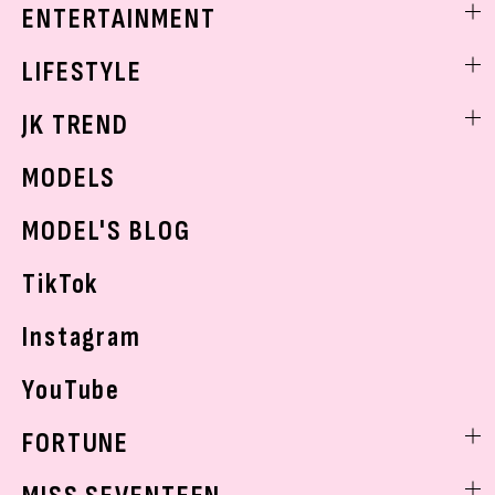
着痩せ
スクールニュース
ENTERTAINMENT
ベストコスメ
制服コーデ
ヘアアレンジ・ヘアケア
エンタメニュース
LIFESTYLE
学校ヘアメイク
スキンケア
なにわ男子
勉強・受験・進路
ライフスタイルニュース
JK TREND
ボディケア
K-POP
JKランキング・アワード
JKトレンドニュース
MODELS
モデルの購入品
おでかけ
MODEL'S BLOG
お悩み相談
TikTok
Instagram
YouTube
FORTUNE
ゲッターズ飯田