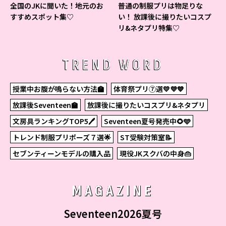
全国のJKに聞いた！地元のお
普通の制服プリは物足りな
すすめスポット集♡
い！ 放課後に撮りたいコスプ
リ&ネタプリ特集♡
TREND WORD
授業中お腹が鳴らない方法🏫
体育祭プリ⑦選💛💜💙
放課後Seventeen🏫
放課後に撮りたいコスプリ&ネタプリ
文房具ランキングTOP5🖊
Seventeen夏号発売中🌻🩵
トレンド制服プリポーズ７選🌟
ST受験対策室📝
セブンティーンモデルの購入品
現役JKスクバの中身👜
MAGAZINE
Seventeen2026夏号