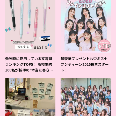
勉強時に愛用している文房具
超豪華プレゼントも♡ミスセ
ランキングTOP5！ 高校生約
ブンティーン2026投票スター
100名が納得の“本当に書きや
ト！
すいシャーペン”が1位に❤