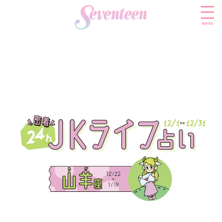
menu
すべての新着記事
FASHION
ファッションニュース
BEAUTY
モデル私服
ビューティニュース
SCHOOL
着回し
トレンドメイク
スクールニュース
ENTERTAINMENT
着痩せ
ベストコスメ
制服コーデ
エンタメニュース
LIFESTYLE
ヘアアレンジ・ヘアケア
学校ヘアメイク
なにわ男子
ライフスタイルニュース
スキンケア
JK TREND
勉強・受験・進路
K-POP
JKランキング・アワード
ボディケア
JKトレンドニュース