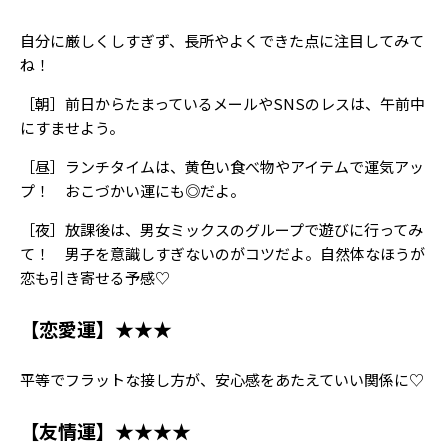
Follow us
自分に厳しくしすぎず、長所やよくできた点に注目してみて
ね！
［朝］前日からたまっているメールやSNSのレスは、午前中
ST member
にすませよう。
新規会員登録・ログイン
［昼］ランチタイムは、黄色い食べ物やアイテムで運気アッ
プ！ おこづかい運にも◎だよ。
［夜］放課後は、男女ミックスのグループで遊びに行ってみ
て！ 男子を意識しすぎないのがコツだよ。自然体なほうが
恋も引き寄せる予感♡
【恋愛運】★★★
平等でフラットな接し方が、安心感をあたえていい関係に♡
【友情運】★★★★