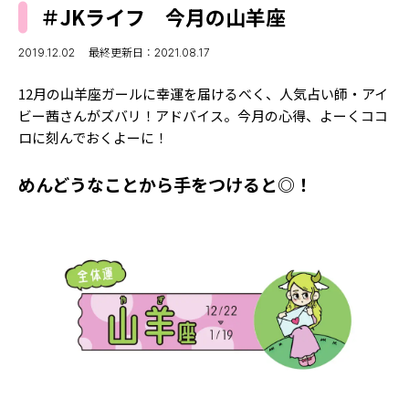
MODELS
＃JKライフ 今月の山羊座
モデルの購入品
MODEL'S BLOG
おでかけ
2019.12.02
最終更新日：2021.08.17
お悩み相談
TikTok
12月の山羊座ガールに幸運を届けるべく、人気占い師・アイ
Instagram
ビー茜さんがズバリ！アドバイス。今月の心得、よーくココ
ロに刻んでおくよーに！
YouTube
めんどうなことから手をつけると◎！
FORTUNE
ゲッターズ飯田
MISS SEVENTEEN
ミスセブンティーンニュース
MAGAZINE
バックナンバー
INFORMATION
Seventeen
について