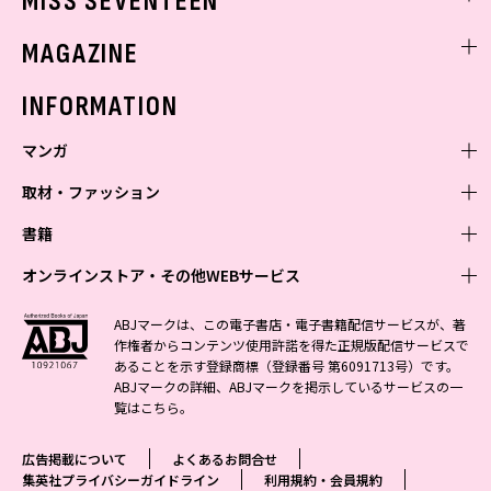
MISS SEVENTEEN
ミスセブンティーンニュース
MAGAZINE
バックナンバー
INFORMATION
マンガ
取材・ファッション
少年マンガ
週刊少年ジャンプ
書籍
青年マンガ
ファッション・美容
ジャンプSQ
少年ジャンプ+
Seventeen
オンラインストア・その他WEBサービス
少女マンガ
芸能・情報・スポーツ
文芸・文庫・総合
Vジャンプ
ジャンプTOON
non-no
ジャンプTOON
Myojo
すばる
女性マンガ
学芸・ノンフィクション・新書
オンラインストア
最強ジャンプ
ABJマークは、この電子書店・電子書籍配信サービスが、著
ZEBRACK
BAILA
ZEBRACK
週プレNEWS
小説すばる
作権者からコンテンツ使用許諾を得た正規版配信サービスで
ジャンプTOON
1日5分で、明日は変わる よみタイ yomitai
OTO
少年ジャンプ+
ライトノベル・ノベライズ
その他WEBサービス
S-MANGA
MAQUIA
あることを示す登録商標（登録番号 第6091713号）です。
S-MANGA
週プレ グラジャパ!
集英社 文芸ステーション
ZEBRACK
集英社学芸部 - 学芸・ノンフィクション
SHUEISHA MANGA-ART HERITAGE
ジャンプTOON
ABJマークの詳細、ABJマークを掲示しているサービスの一
集英社オレンジ文庫
集英社アドナビ
集英社ジャンプリミックス
SPUR
キッズ
集英社コミック文庫
Sportiva
web 集英社文庫
覧は
こちら
。
S-MANGA
集英社ビジネス書
ジャンプキャラクターズストア
ZEBRACK
JUMP j-BOOKS
集英社エディターズ・ラボ
集英社コミック文庫
LEE
集英社みらい文庫
りぼん
パラスポ
青春と読書
集英社コミック文庫
集英社新書
HAPPY PLUS STORE
ジャンプルーキー！
ダッシュエックス文庫公式サイト
広告掲載について
よくあるお問合せ
週刊ヤングジャンプ
eclat
集英社の児童図書 S-KIDS.LAND
マーガレット
アジア人物史
マンガMee公式サイト
集英社新書プラス - 知の水先案内人
SHUEISHA VOX
集英社プライバシーガイドライン
利用規約・会員規約
S-MANGA
集英社Webマガジン コバルト