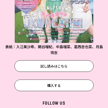
表紙：入江美沙希、関谷瑠紀、中島瑠菜、葛西杏也菜、月島
琉衣
試し読みはこちら
購入する
FOLLOW US