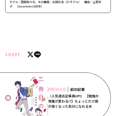
モデル／田鍋梨々花、木内舞留、松岡花佳（STモデル） 構成／上野涼
子 （Seventeen10月号）
SHARE
前の記事
PREVIOUS
（人気過去記事再UP!) 【勉強の
常識が変わる!?】ちょっとだけ頭
が良くなった気分になれる本