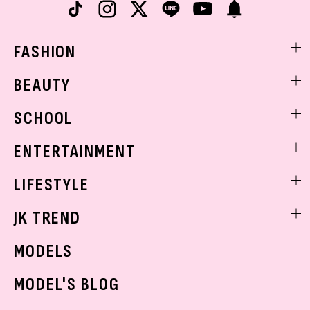
FASHION
ファッションニュース
BEAUTY
モデル私服
ビューティニュース
SCHOOL
着回し
トレンドメイク
着痩せ
スクールニュース
ENTERTAINMENT
ベストコスメ
制服コーデ
ヘアアレンジ・ヘアケア
エンタメニュース
LIFESTYLE
学校ヘアメイク
スキンケア
なにわ男子
勉強・受験・進路
ライフスタイルニュース
JK TREND
ボディケア
K-POP
JKランキング・アワード
JKトレンドニュース
MODELS
モデルの購入品
おでかけ
MODEL'S BLOG
お悩み相談