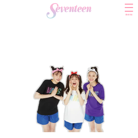
menu
すべての新着記事
FASHION
ファッションニュース
BEAUTY
モデル私服
ビューティニュース
SCHOOL
着回し
トレンドメイク
スクールニュース
ENTERTAINMENT
着痩せ
ベストコスメ
制服コーデ
エンタメニュース
LIFESTYLE
ヘアアレンジ・ヘアケア
学校ヘアメイク
なにわ男子
ライフスタイルニュース
スキンケア
JK TREND
勉強・受験・進路
K-POP
JKランキング・アワード
ボディケア
JKトレンドニュース