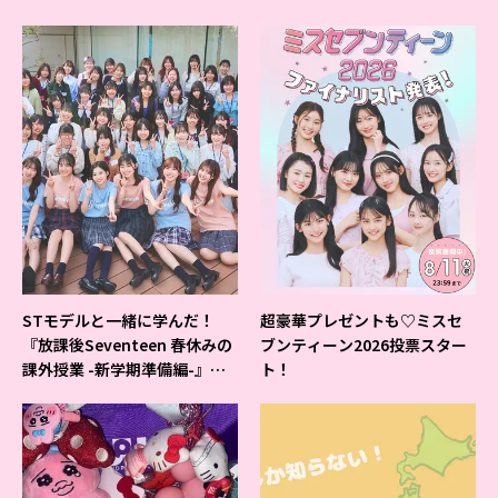
すいシャーペン”が1位に❤
STモデルと一緒に学んだ！
超豪華プレゼントも♡ミスセ
『放課後Seventeen 春休みの
ブンティーン2026投票スター
課外授業 -新学期準備編-』イ
ト！
ベントの様子をレポ♡