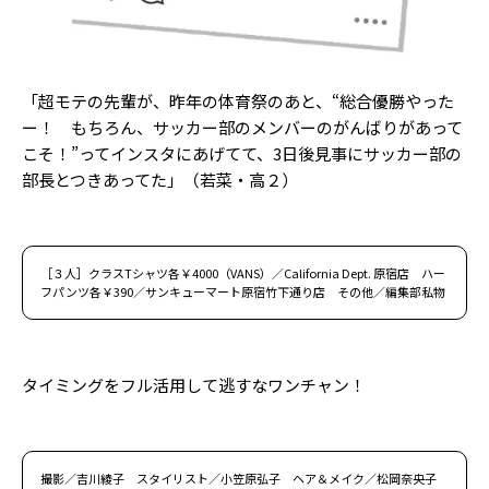
「超モテの先輩が、昨年の体育祭のあと、“総合優勝やった
ー！ もちろん、サッカー部のメンバーのがんばりがあって
こそ！”ってインスタにあげてて、3日後見事にサッカー部の
部長とつきあってた」（若菜・高２）
［３人］クラスTシャツ各￥4000（VANS）／California Dept. 原宿店 ハー
フパンツ各￥390／サンキューマート原宿竹下通り店 その他／編集部私物
タイミングをフル活用して逃すなワンチャン！
撮影／吉川綾子 スタイリスト／小笠原弘子 ヘア＆メイク／松岡奈央子