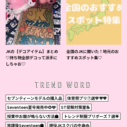
JKの【デコアイテム】まとめ
全国のJKに聞いた！地元のお
♡持ち物全部デコって派手に
すすめスポット集♡
しちゃお♡
TREND WORD
セブンティーンモデルの購入品
体育祭プリ⑦選💛💜💙
Seventeen夏号発売中🌻🩵
ST受験対策室📝
授業中お腹が鳴らない方法🏫
トレンド制服プリポーズ７選🌟
放課後Seventeen🏫
現役JKスクバの中身👜