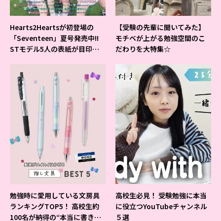
Hearts2Heartsが初登場の
【受験の先輩に聞いてみた】
「Seventeen」夏号発売中!!
モチベが上がる勉強空間のこ
STモデル5人の表紙が目印だ
だわりを大特集☆
よ♪
勉強時に愛用している文房具
高校生必見！ 受験勉強に本当
ランキングTOP5！ 高校生約
に役立つYouTubeチャンネル
100名が納得の“本当に書きや
５選