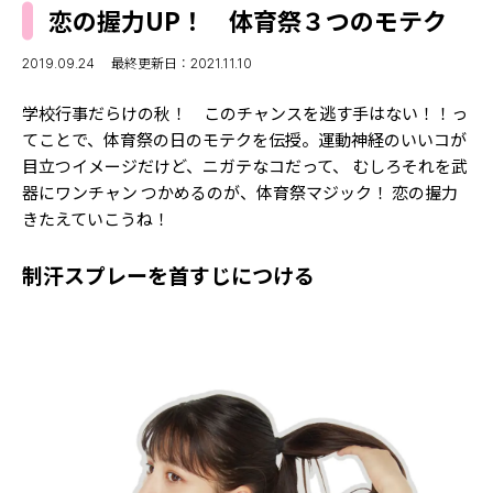
MODELS
恋の握力UP！ 体育祭３つのモテク
モデルの購入品
MODEL'S BLOG
おでかけ
2019.09.24
最終更新日：2021.11.10
お悩み相談
TikTok
学校行事だらけの秋！ このチャンスを逃す手はない！！っ
Instagram
てことで、体育祭の日のモテクを伝授。運動神経のいいコが
目立つイメージだけど、ニガテなコだって、 むしろそれを武
YouTube
器にワンチャン つかめるのが、体育祭マジック！ 恋の握力
きたえていこうね！
FORTUNE
制汗スプレーを首すじにつける
ゲッターズ飯田
MISS SEVENTEEN
ミスセブンティーンニュース
MAGAZINE
バックナンバー
INFORMATION
Seventeen
について