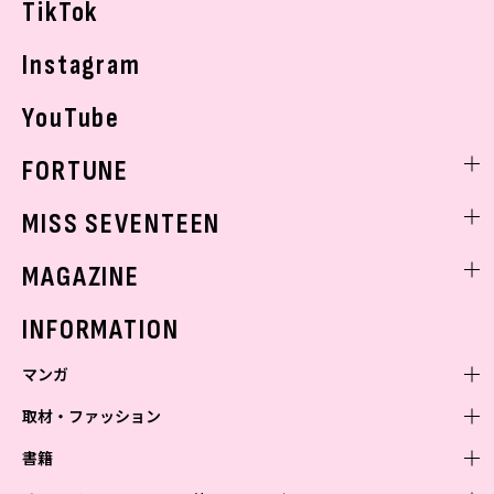
TikTok
Instagram
YouTube
FORTUNE
ゲッターズ飯田
MISS SEVENTEEN
ミスセブンティーンニュース
MAGAZINE
バックナンバー
INFORMATION
マンガ
取材・ファッション
少年マンガ
週刊少年ジャンプ
書籍
青年マンガ
ファッション・美容
ジャンプSQ
少年ジャンプ+
Seventeen