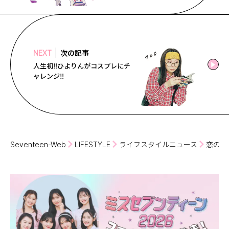
次の記事
NEXT
人生初‼︎ひよりんがコスプレにチ
ャレンジ‼︎
Seventeen-Web
LIFESTYLE
ライフスタイルニュース
恋の握