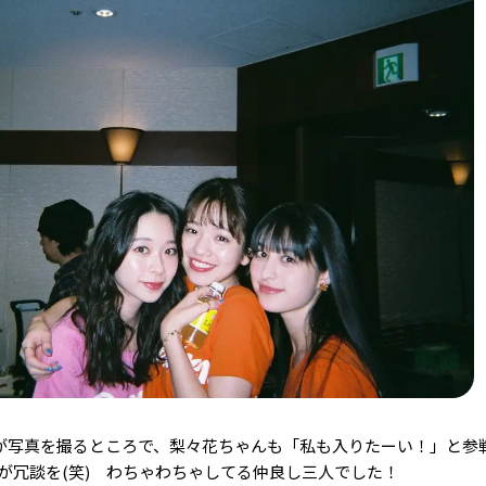
が写真を撮るところで、梨々花ちゃんも「私も入りたーい！」と参
が冗談を(笑) わちゃわちゃしてる仲良し三人でした！