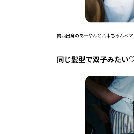
関西出身のあーやんと八木ちゃんペア
同じ髪型で双子みたい