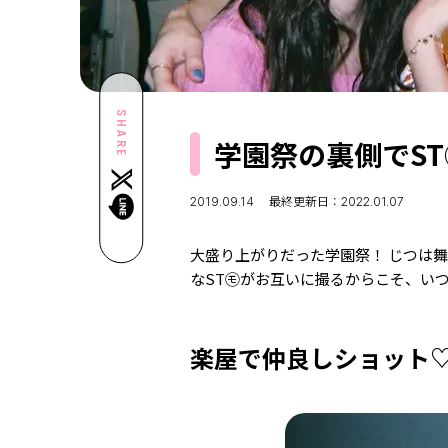
SHARE
学園祭の裏側でS
2019.09.14
最終更新日：2022.01.07
大盛り上がりだった学園祭！ じつは
なST㋲がお互いに撮るからこそ、い
楽屋で仲良しショット