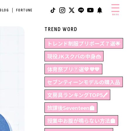
 BLOG
FORTUNE
menu
TREND WORD
トレンド制服プリポーズ７選🌟
現役JKスクバの中身👜
体育祭プリ⑦選💛💜💙
セブンティーンモデルの購入品
文房具ランキングTOP5🖊
放課後Seventeen🏫
授業中お腹が鳴らない方法🏫