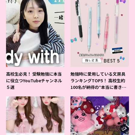
高校生必見！ 受験勉強に本当
勉強時に愛用している文房具
に役立つYouTubeチャンネル
ランキングTOP5！ 高校生約
５選
100名が納得の“本当に書きや
すいシャーペン”が1位に❤