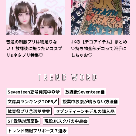
普通の制服プリは物足りな
JKの【デコアイテム】まとめ
い！ 放課後に撮りたいコスプ
♡持ち物全部デコって派手に
リ&ネタプリ特集♡
しちゃお♡
TREND WORD
Seventeen夏号発売中🌻🩵
放課後Seventeen🏫
文房具ランキングTOP5🖊
授業中お腹が鳴らない方法🏫
体育祭プリ⑦選💛💜💙
セブンティーンモデルの購入品
ST受験対策室📝
現役JKスクバの中身👜
トレンド制服プリポーズ７選🌟