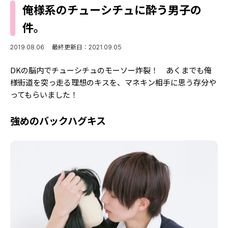
MODELS
俺様系のチューシチュに酔う男子の
モデルの購入品
MODEL'S BLOG
件。
おでかけ
お悩み相談
TikTok
2019.08.06
最終更新日：2021.09.05
Instagram
DKの脳内でチューシチュのモーソー炸裂！ あくまでも俺
様街道を突っ走る理想のキスを、マネキン相手に思う存分や
YouTube
ってもらいました！
FORTUNE
強めのバックハグキス
ゲッターズ飯田
MISS SEVENTEEN
ミスセブンティーンニュース
MAGAZINE
バックナンバー
INFORMATION
Seventeen
について