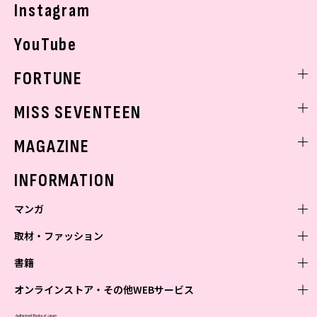
Instagram
YouTube
FORTUNE
ゲッターズ飯田
MISS SEVENTEEN
ミスセブンティーンニュース
MAGAZINE
バックナンバー
INFORMATION
マンガ
取材・ファッション
少年マンガ
週刊少年ジャンプ
書籍
青年マンガ
ファッション・美容
ジャンプSQ
少年ジャンプ+
Seventeen
オンラインストア・その他WEBサービス
少女マンガ
芸能・情報・スポーツ
文芸・文庫・総合
Vジャンプ
ジャンプTOON
non-no
ジャンプTOON
Myojo
すばる
女性マンガ
学芸・ノンフィクション・新書
オンラインストア