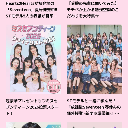
Hearts2Heartsが初登場の
【受験の先輩に聞いてみた】
「Seventeen」夏号発売中!!
モチベが上がる勉強空間のこ
STモデル5人の表紙が目印だ
だわりを大特集☆
よ♪
超豪華プレゼントも♡ミスセ
STモデルと一緒に学んだ！
ブンティーン2026投票スター
『放課後Seventeen 春休みの
ト！
課外授業 -新学期準備編-』イ
ベントの様子をレポ♡