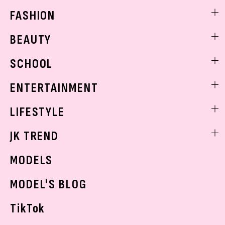
FASHION
ファッションニュース
BEAUTY
モデル私服
ビューティニュース
SCHOOL
着回し
トレンドメイク
着痩せ
スクールニュース
ENTERTAINMENT
ベストコスメ
制服コーデ
ヘアアレンジ・ヘアケア
エンタメニュース
LIFESTYLE
学校ヘアメイク
スキンケア
なにわ男子
勉強・受験・進路
ライフスタイルニュース
JK TREND
ボディケア
K-POP
JKランキング・アワード
JKトレンドニュース
MODELS
モデルの購入品
おでかけ
MODEL'S BLOG
お悩み相談
TikTok