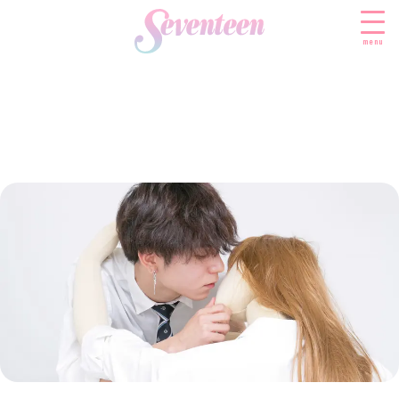
menu
すべての新着記事
FASHION
ファッションニュース
BEAUTY
モデル私服
ビューティニュース
SCHOOL
着回し
トレンドメイク
スクールニュース
ENTERTAINMENT
着痩せ
ベストコスメ
制服コーデ
エンタメニュース
LIFESTYLE
ヘアアレンジ・ヘアケア
学校ヘアメイク
なにわ男子
ライフスタイルニュース
スキンケア
JK TREND
勉強・受験・進路
K-POP
JKランキング・アワード
ボディケア
JKトレンドニュース