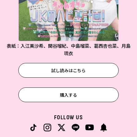
表紙：入江美沙希、関谷瑠紀、中島瑠菜、葛西杏也菜、月島
琉衣
試し読みはこちら
購入する
FOLLOW US