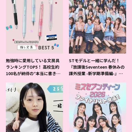
勉強時に愛用している文房具
STモデルと一緒に学んだ！
ランキングTOP5！ 高校生約
『放課後Seventeen 春休みの
100名が納得の“本当に書きや
課外授業 -新学期準備編-』イ
すいシャーペン”が1位に❤
ベントの様子をレポ♡