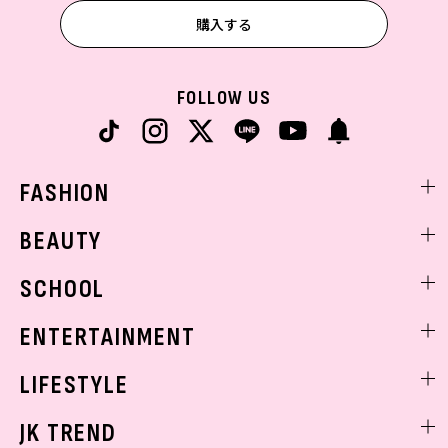
購入する
FOLLOW US
FASHION
ファッションニュース
BEAUTY
モデル私服
ビューティニュース
SCHOOL
着回し
トレンドメイク
着痩せ
スクールニュース
ENTERTAINMENT
ベストコスメ
制服コーデ
ヘアアレンジ・ヘアケア
エンタメニュース
LIFESTYLE
学校ヘアメイク
スキンケア
なにわ男子
勉強・受験・進路
ライフスタイルニュース
JK TREND
ボディケア
K-POP