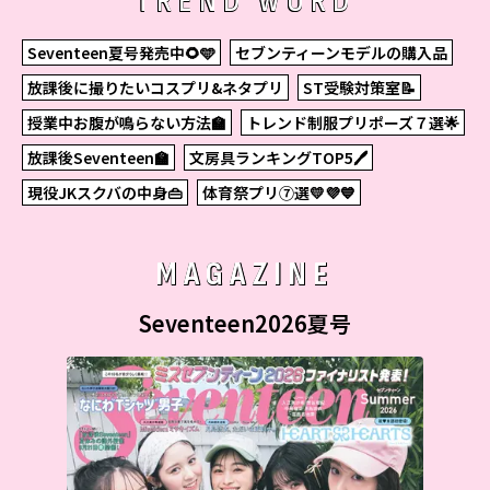
TREND WORD
Seventeen夏号発売中🌻🩵
セブンティーンモデルの購入品
放課後に撮りたいコスプリ&ネタプリ
ST受験対策室📝
授業中お腹が鳴らない方法🏫
トレンド制服プリポーズ７選🌟
放課後Seventeen🏫
文房具ランキングTOP5🖊
現役JKスクバの中身👜
体育祭プリ⑦選💛💜💙
MAGAZINE
Seventeen2026夏号