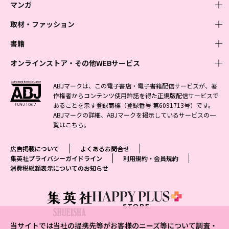
マンガ
取材・ファッション
少年マンガ
週刊少年ジャンプ
書籍
青年マンガ
ファッション・美容
ジャンプSQ
少年ジャンプ+
Seventeen
オンラインストア・その他WEBサービス
少女マンガ
芸能・情報・スポーツ
文芸・文庫・総合
Vジャンプ
ジャンプTOON
non-no
ジャンプTOON
Myojo
すばる
女性マンガ
学芸・ノンフィクション・新書
オンラインストア
最強ジャンプ
ABJマークは、この電子書店・電子書籍配信サービスが、著
ZEBRACK
BAILA
ZEBRACK
週プレNEWS
小説すばる
作権者からコンテンツ使用許諾を得た正規版配信サービスで
ジャンプTOON
1日5分で、明日は変わる よみタイ yomitai
OTO
少年ジャンプ+
ライトノベル・ノベライズ
その他WEBサービス
S-MANGA
MAQUIA
あることを示す登録商標（登録番号 第6091713号）です。
S-MANGA
週プレ グラジャパ!
集英社 文芸ステーション
ZEBRACK
集英社学芸部 - 学芸・ノンフィクション
SHUEISHA MANGA-ART HERITAGE
ジャンプTOON
ABJマークの詳細、ABJマークを掲示しているサービスの一
集英社オレンジ文庫
集英社アドナビ
集英社ジャンプリミックス
SPUR
キッズ
集英社コミック文庫
Sportiva
web 集英社文庫
覧は
こちら
。
S-MANGA
集英社ビジネス書
ジャンプキャラクターズストア
ZEBRACK
JUMP j-BOOKS
集英社エディターズ・ラボ
集英社コミック文庫
LEE
集英社みらい文庫
りぼん
パラスポ
青春と読書
集英社コミック文庫
集英社新書
HAPPY PLUS STORE
ジャンプルーキー！
ダッシュエックス文庫公式サイト
広告掲載について
よくあるお問合せ
週刊ヤングジャンプ
eclat
集英社の児童図書 S-KIDS.LAND
マーガレット
アジア人物史
マンガMee公式サイト
集英社新書プラス - 知の水先案内人
SHUEISHA VOX
集英社プライバシーガイドライン
利用規約・会員規約
S-MANGA
集英社Webマガジン コバルト
ヤングジャンプ定期購読デジタル
T JAPAN
消費税総額表示についてのお知らせ
別冊マーガレット
リマコミ
kotoba
LEEマルシェ
集英社ジャンプリミックス
シフォン文庫
ヤンジャン！
HAPPY PLUS ONE
マンガMee公式サイト
マンガMeets
e!集英社
SHOP Marisol
集英社コミック文庫
となりのヤングジャンプ
MEN'S NON-NO
リマコミ
Cookie
情報・知識＆オピニオン imidas
eclat premium
グランドジャンプ
UOMO
マンガMeets
Cocohana
mirabella
当サイトでは当社の提携先等がお客様のニーズ等について調査・
ウルトラジャンプ
集英社オンライン