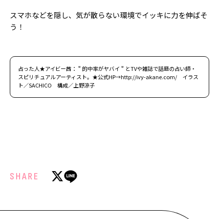
スマホなどを隠し、気が散らない環境でイッキに力を伸ばそ
う！
占った人★アイビー茜：＂的中率がヤバイ＂とTVや雑誌で話題の占い師・
スピリチュアルアーティスト。★公式HP→http://ivy-akane.com/ イラス
ト／SACHICO 構成／上野涼子
SHARE