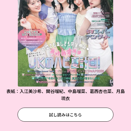
表紙：入江美沙希、関谷瑠紀、中島瑠菜、葛西杏也菜、月島
琉衣
試し読みはこちら