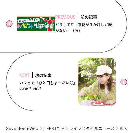
前の記事
PREVIOUS
どうして⁉ 恋愛が３か月しか続
かない…（涙）
次の記事
NEXT
カフェで「ひと口ちょーだい♡」
はOK？ NG？
Seventeen-Web
LIFESTYLE
ライフスタイルニュース
#JK