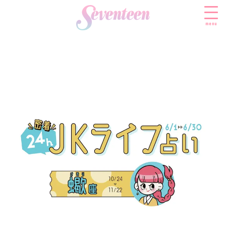
menu
すべての新着記事
FASHION
ファッションニュース
BEAUTY
モデル私服
ビューティニュース
SCHOOL
着回し
トレンドメイク
スクールニュース
ENTERTAINMENT
着痩せ
ベストコスメ
制服コーデ
エンタメニュース
LIFESTYLE
ヘアアレンジ・ヘアケア
学校ヘアメイク
なにわ男子
ライフスタイルニュース
スキンケア
JK TREND
勉強・受験・進路
K-POP
JKランキング・アワード
ボディケア
JKトレンドニュース