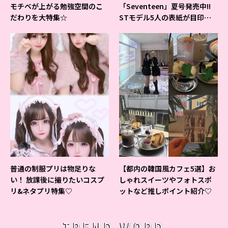
モチベが上がる勉強空間のこ
「Seventeen」夏号発売中!!
だわりを大特集☆
STモデル5人の表紙が目印だ
よ♪
普通の制服プリは物足りな
【都内の韓国風カフェ5選】お
い！ 放課後に撮りたいコスプ
しゃれスイーツやフォトスポ
リ&ネタプリ特集♡
ットなど推しポイント紹介♡