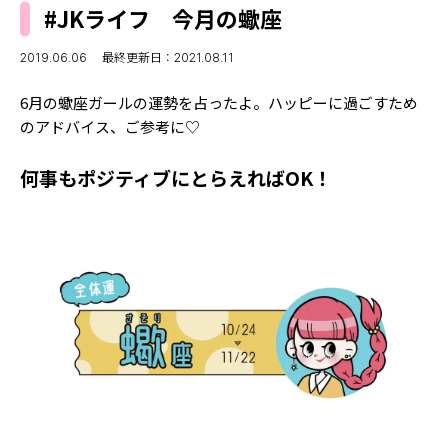
MODELS
#JKライフ 今月の蠍座
モデルの購入品
MODEL'S BLOG
おでかけ
2019.06.06
最終更新日：2021.08.11
お悩み相談
TikTok
6月の蠍座ガールの運勢を占ったよ。ハッピーに過ごすため
Instagram
のアドバイス、ご参考に♡
YouTube
何事もポジティブにとらえればOK！
FORTUNE
ゲッターズ飯田
MISS SEVENTEEN
ミスセブンティーンニュース
MAGAZINE
バックナンバー
INFORMATION
Seventeen
について