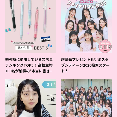
勉強時に愛用している文房具
超豪華プレゼントも♡ミスセ
ランキングTOP5！ 高校生約
ブンティーン2026投票スター
100名が納得の“本当に書きや
ト！
すいシャーペン”が1位に❤