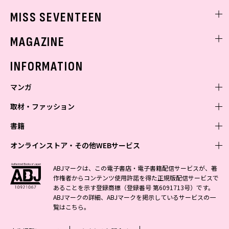
ゲッターズ飯田
MISS SEVENTEEN
ミスセブンティーンニュース
MAGAZINE
バックナンバー
INFORMATION
マンガ
取材・ファッション
少年マンガ
週刊少年ジャンプ
書籍
青年マンガ
ファッション・美容
ジャンプSQ
少年ジャンプ+
Seventeen
オンラインストア・その他WEBサービス
少女マンガ
芸能・情報・スポーツ
文芸・文庫・総合
Vジャンプ
ジャンプTOON
non-no
ジャンプTOON
Myojo
すばる
女性マンガ
学芸・ノンフィクション・新書
オンラインストア
最強ジャンプ
ABJマークは、この電子書店・電子書籍配信サービスが、著
ZEBRACK
BAILA
ZEBRACK
週プレNEWS
小説すばる
作権者からコンテンツ使用許諾を得た正規版配信サービスで
ジャンプTOON
1日5分で、明日は変わる よみタイ yomitai
OTO
少年ジャンプ+
ライトノベル・ノベライズ
その他WEBサービス
S-MANGA
MAQUIA
あることを示す登録商標（登録番号 第6091713号）です。
S-MANGA
週プレ グラジャパ!
集英社 文芸ステーション
ZEBRACK
集英社学芸部 - 学芸・ノンフィクション
SHUEISHA MANGA-ART HERITAGE
ジャンプTOON
ABJマークの詳細、ABJマークを掲示しているサービスの一
集英社オレンジ文庫
集英社アドナビ
集英社ジャンプリミックス
SPUR
キッズ
集英社コミック文庫
Sportiva
web 集英社文庫
覧は
こちら
。
S-MANGA
集英社ビジネス書
ジャンプキャラクターズストア
ZEBRACK
JUMP j-BOOKS
集英社エディターズ・ラボ
集英社コミック文庫
LEE
集英社みらい文庫
りぼん
パラスポ
青春と読書
集英社コミック文庫
集英社新書
HAPPY PLUS STORE
ジャンプルーキー！
ダッシュエックス文庫公式サイト