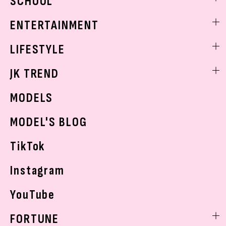
SCHOOL
着回し
トレンドメイク
着痩せ
スクールニュース
ENTERTAINMENT
ベストコスメ
制服コーデ
ヘアアレンジ・ヘアケア
エンタメニュース
LIFESTYLE
学校ヘアメイク
スキンケア
なにわ男子
勉強・受験・進路
ライフスタイルニュース
JK TREND
ボディケア
K-POP
JKランキング・アワード
JKトレンドニュース
MODELS
モデルの購入品
おでかけ
MODEL'S BLOG
お悩み相談
TikTok
Instagram
YouTube
FORTUNE