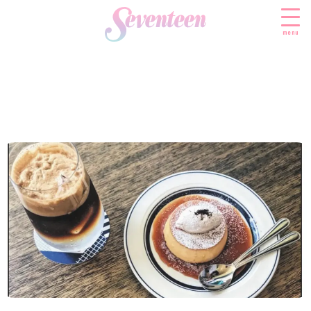
menu
すべての新着記事
FASHION
ファッションニュース
BEAUTY
モデル私服
ビューティニュース
SCHOOL
着回し
トレンドメイク
スクールニュース
ENTERTAINMENT
着痩せ
ベストコスメ
制服コーデ
エンタメニュース
LIFESTYLE
ヘアアレンジ・ヘアケア
学校ヘアメイク
なにわ男子
ライフスタイルニュース
スキンケア
JK TREND
勉強・受験・進路
K-POP
JKランキング・アワード
ボディケア
JKトレンドニュース