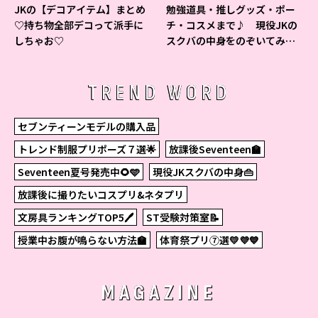
JKの【デコアイテム】まとめ
勉強道具・推しグッズ・ポー
♡持ち物全部デコって派手に
チ・コスメまで♪ 現役JKの
しちゃお♡
スクバの中身をのぞいてみ
た！
TREND WORD
セブンティーンモデルの購入品
トレンド制服プリポーズ７選🌟
放課後Seventeen🏫
Seventeen夏号発売中🌻🩵
現役JKスクバの中身👜
放課後に撮りたいコスプリ&ネタプリ
文房具ランキングTOP5🖊
ST受験対策室📝
授業中お腹が鳴らない方法🏫
体育祭プリ⑦選💛💜💙
MAGAZINE