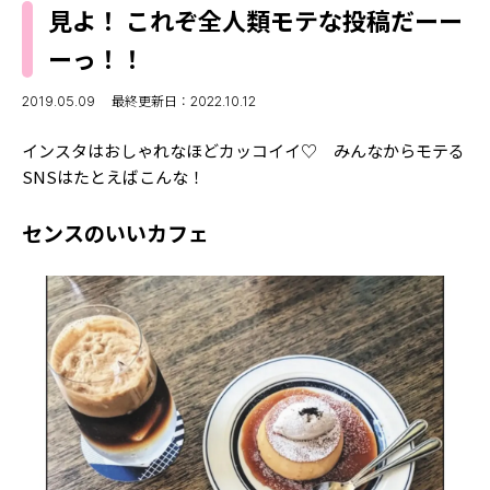
MODELS
見よ！ これぞ全人類モテな投稿だーー
モデルの購入品
MODEL'S BLOG
ーっ！！
おでかけ
お悩み相談
TikTok
2019.05.09
最終更新日：2022.10.12
Instagram
インスタはおしゃれなほどカッコイイ♡ みんなからモテる
SNSはたとえばこんな！
YouTube
センスのいいカフェ
FORTUNE
ゲッターズ飯田
MISS SEVENTEEN
ミスセブンティーンニュース
MAGAZINE
バックナンバー
INFORMATION
Seventeen
について