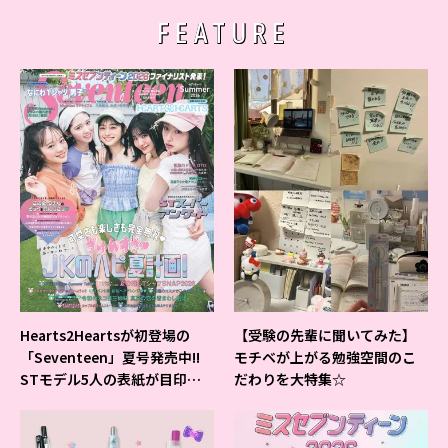
FEATURE
Hearts2Heartsが初登場の
【受験の先輩に聞いてみた】
「Seventeen」夏号発売中!!
モチベが上がる勉強空間のこ
STモデル5人の表紙が目印だ
だわりを大特集☆
よ♪