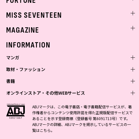
FORTUNE
ゲッターズ飯田
MISS SEVENTEEN
ミスセブンティーンニュース
MAGAZINE
バックナンバー
INFORMATION
マンガ
取材・ファッション
少年マンガ
週刊少年ジャンプ
書籍
青年マンガ
ファッション・美容
ジャンプSQ
少年ジャンプ+
Seventeen
オンラインストア・その他WEBサービス
少女マンガ
芸能・情報・スポーツ
文芸・文庫・総合
Vジャンプ
ジャンプTOON
non-no
ジャンプTOON
Myojo
すばる
女性マンガ
学芸・ノンフィクション・新書
オンラインストア
最強ジャンプ
ABJマークは、この電子書店・電子書籍配信サービスが、著
ZEBRACK
BAILA
ZEBRACK
週プレNEWS
小説すばる
作権者からコンテンツ使用許諾を得た正規版配信サービスで
ジャンプTOON
1日5分で、明日は変わる よみタイ yomitai
OTO
少年ジャンプ+
ライトノベル・ノベライズ
その他WEBサービス
S-MANGA
MAQUIA
あることを示す登録商標（登録番号 第6091713号）です。
S-MANGA
週プレ グラジャパ!
集英社 文芸ステーション
ZEBRACK
集英社学芸部 - 学芸・ノンフィクション
SHUEISHA MANGA-ART HERITAGE
ジャンプTOON
ABJマークの詳細、ABJマークを掲示しているサービスの一
集英社オレンジ文庫
集英社アドナビ
集英社ジャンプリミックス
SPUR
キッズ
集英社コミック文庫
Sportiva
web 集英社文庫
覧は
こちら
。
S-MANGA
集英社ビジネス書
ジャンプキャラクターズストア
ZEBRACK
JUMP j-BOOKS
集英社エディターズ・ラボ
集英社コミック文庫
LEE
集英社みらい文庫
りぼん
パラスポ
青春と読書