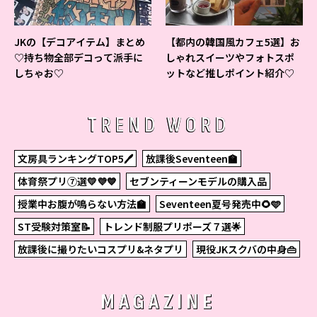
JKの【デコアイテム】まとめ
【都内の韓国風カフェ5選】お
♡持ち物全部デコって派手に
しゃれスイーツやフォトスポ
しちゃお♡
ットなど推しポイント紹介♡
TREND WORD
文房具ランキングTOP5🖊
放課後Seventeen🏫
体育祭プリ⑦選💛💜💙
セブンティーンモデルの購入品
授業中お腹が鳴らない方法🏫
Seventeen夏号発売中🌻🩵
ST受験対策室📝
トレンド制服プリポーズ７選🌟
放課後に撮りたいコスプリ&ネタプリ
現役JKスクバの中身👜
MAGAZINE