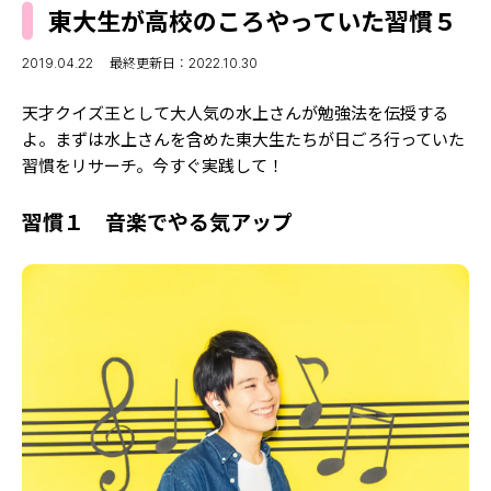
MODELS
東大生が高校のころやっていた習慣５
モデルの購入品
MODEL'S BLOG
おでかけ
2019.04.22
最終更新日：2022.10.30
お悩み相談
TikTok
天才クイズ王として大人気の水上さんが勉強法を伝授する
Instagram
よ。まずは水上さんを含めた東大生たちが日ごろ行っていた
習慣をリサーチ。今すぐ実践して！
YouTube
習慣１ 音楽でやる気アップ
FORTUNE
ゲッターズ飯田
MISS SEVENTEEN
ミスセブンティーンニュース
MAGAZINE
バックナンバー
INFORMATION
Seventeen
について