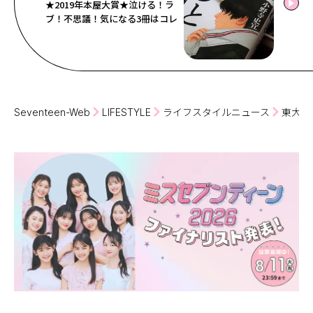
★2019年本屋大賞★泣ける！ラ
ブ！不思議！気になる3冊はコレ
Seventeen-Web
LIFESTYLE
ライフスタイルニュース
東大生