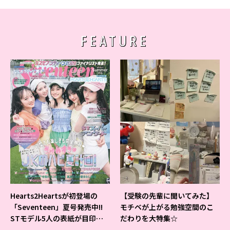
FEATURE
Hearts2Heartsが初登場の
【受験の先輩に聞いてみた】
「Seventeen」夏号発売中!!
モチベが上がる勉強空間のこ
STモデル5人の表紙が目印だ
だわりを大特集☆
よ♪