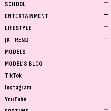
ビューティニュース
SCHOOL
着回し
トレンドメイク
着痩せ
スクールニュース
ENTERTAINMENT
ベストコスメ
制服コーデ
ヘアアレンジ・ヘアケア
エンタメニュース
LIFESTYLE
学校ヘアメイク
スキンケア
なにわ男子
勉強・受験・進路
ライフスタイルニュース
JK TREND
ボディケア
K-POP
JKランキング・アワード
JKトレンドニュース
MODELS
モデルの購入品
おでかけ
MODEL'S BLOG
お悩み相談
TikTok
Instagram
YouTube