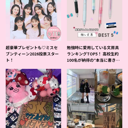
超豪華プレゼントも♡ミスセ
勉強時に愛用している文房具
ブンティーン2026投票スター
ランキングTOP5！ 高校生約
ト！
100名が納得の“本当に書きや
すいシャーペン”が1位に❤