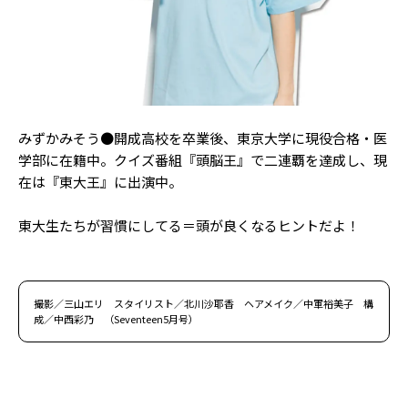
みずかみそう●開成高校を卒業後、東京大学に現役合格・医
学部に在籍中。クイズ番組『頭脳王』で二連覇を達成し、現
在は『東大王』に出演中。
東大生たちが習慣にしてる＝頭が良くなるヒントだよ！
撮影／三山エリ スタイリスト／北川沙耶香 ヘアメイク／中軍裕美子 構
成／中西彩乃 （Seventeen5月号）