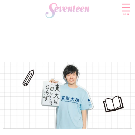
menu
すべての新着記事
FASHION
ファッションニュース
BEAUTY
モデル私服
ビューティニュース
SCHOOL
着回し
トレンドメイク
スクールニュース
ENTERTAINMENT
着痩せ
ベストコスメ
制服コーデ
エンタメニュース
LIFESTYLE
ヘアアレンジ・ヘアケア
学校ヘアメイク
なにわ男子
ライフスタイルニュース
スキンケア
JK TREND
勉強・受験・進路
K-POP
JKランキング・アワード
ボディケア
JKトレンドニュース