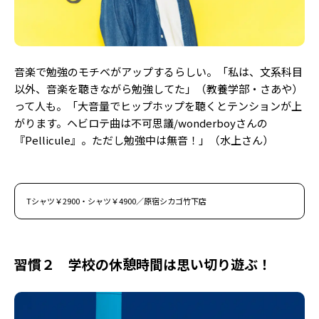
Follow us
音楽で勉強のモチベがアップするらしい。「私は、文系科目
ST member
以外、音楽を聴きながら勉強してた」（教養学部・さあや）
新規会員登録・ログイン
って人も。「大音量でヒップホップを聴くとテンションが上
がります。ヘビロテ曲は不可思議/wonderboyさんの
『Pellicule』。ただし勉強中は無音！」（水上さん）
Tシャツ￥2900・シャツ￥4900／原宿シカゴ竹下店
習慣２ 学校の休憩時間は思い切り遊ぶ！