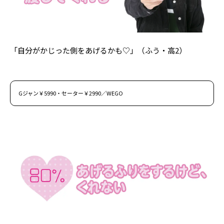
Follow us
「自分がかじった側をあげるかも♡」（ふう・高2）
ST member
新規会員登録・ログイン
Gジャン￥5990・セーター￥2990／WEGO