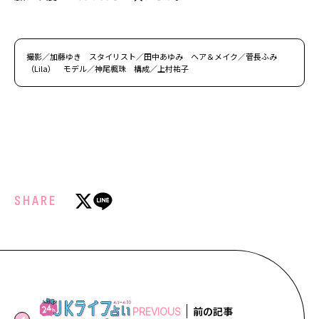
撮影／加藤ゆき スタイリスト／田中あゆみ ヘア＆メイク／菅長ふみ
（Lila） モデル／神尾楓珠 構成／上村祐子
SHARE
前の記事
PREVIOUS