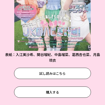
表紙：入江美沙希、関谷瑠紀、中島瑠菜、葛西杏也菜、月島
琉衣
試し読みはこちら
購入する