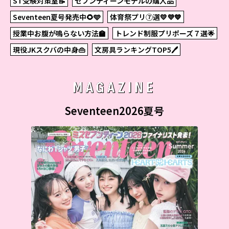
ST受験対策室📝
セブンティーンモデルの購入品
Seventeen夏号発売中🌻🩵
体育祭プリ⑦選💛💜💙
授業中お腹が鳴らない方法🏫
トレンド制服プリポーズ７選🌟
現役JKスクバの中身👜
文房具ランキングTOP5🖊
MAGAZINE
Seventeen2026夏号