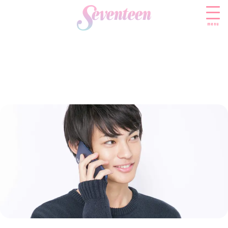
menu
すべての新着記事
FASHION
ファッションニュース
BEAUTY
モデル私服
ビューティニュース
SCHOOL
着回し
トレンドメイク
スクールニュース
ENTERTAINMENT
着痩せ
ベストコスメ
制服コーデ
エンタメニュース
LIFESTYLE
ヘアアレンジ・ヘアケア
学校ヘアメイク
なにわ男子
ライフスタイルニュース
スキンケア
JK TREND
勉強・受験・進路
K-POP
JKランキング・アワード
ボディケア
JKトレンドニュース