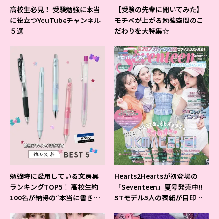
高校生必見！ 受験勉強に本当
【受験の先輩に聞いてみた】
に役立つYouTubeチャンネル
モチベが上がる勉強空間のこ
５選
だわりを大特集☆
勉強時に愛用している文房具
Hearts2Heartsが初登場の
ランキングTOP5！ 高校生約
「Seventeen」夏号発売中!!
100名が納得の“本当に書きや
STモデル5人の表紙が目印だ
すいシャーペン”が1位に❤
よ♪