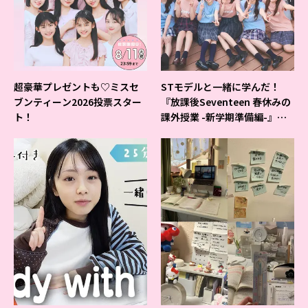
超豪華プレゼントも♡ミスセ
STモデルと一緒に学んだ！
ブンティーン2026投票スター
『放課後Seventeen 春休みの
ト！
課外授業 -新学期準備編-』イ
ベントの様子をレポ♡