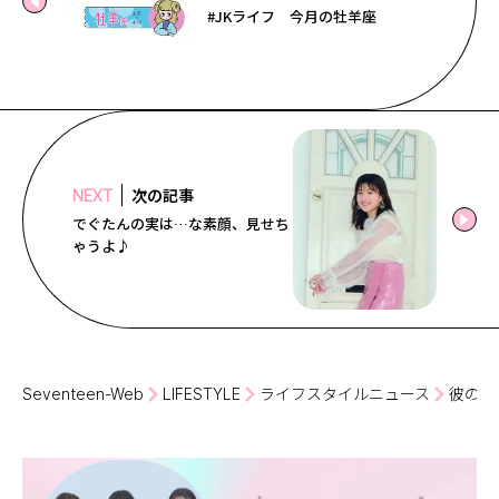
#JKライフ 今月の牡羊座
次の記事
NEXT
でぐたんの実は…な素顔、見せち
ゃうよ♪
Seventeen-Web
LIFESTYLE
ライフスタイルニュース
彼の脈