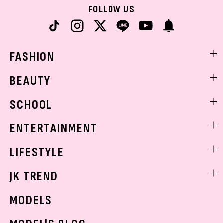
FOLLOW US
FASHION
ファッションニュース
BEAUTY
モデル私服
ビューティニュース
SCHOOL
着回し
トレンドメイク
着痩せ
スクールニュース
ENTERTAINMENT
ベストコスメ
制服コーデ
ヘアアレンジ・ヘアケア
エンタメニュース
LIFESTYLE
学校ヘアメイク
スキンケア
なにわ男子
勉強・受験・進路
ライフスタイルニュース
JK TREND
ボディケア
K-POP
JKランキング・アワード
JKトレンドニュース
MODELS
モデルの購入品
おでかけ