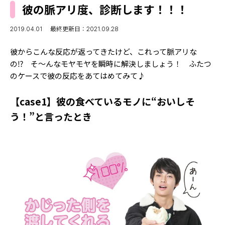
MODELS
彼の脈アリ度、診断します！！！
モデルの購入品
MODEL'S BLOG
おでかけ
2019.04.01
最終更新日：2021.09.28
お悩み相談
TikTok
彼からこんな反応が返ってきたけど、これって脈アリな
Instagram
の⁉ そ～んなモヤモヤを瞬時に解決しましょう！ ふたつ
のケースで彼の反応をあてはめてみて♪
YouTube
【case1】彼の食べているモノに“おいしそ
FORTUNE
う！”と言ったとき
ゲッターズ飯田
MISS SEVENTEEN
ミスセブンティーンニュース
MAGAZINE
バックナンバー
INFORMATION
Seventeen
について