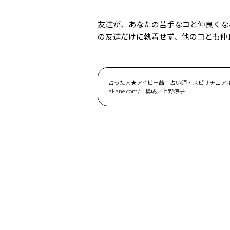
友達が、あなたの苦手なコと仲良くな
の友達だけに執着せず、他のコとも仲
占った人★アイビー茜：占い師・スピリチュアルアー
akane.com/ 構成／上野涼子