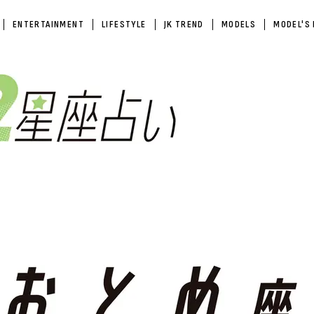
ENTERTAINMENT
LIFESTYLE
JK TREND
MODELS
MODEL'S