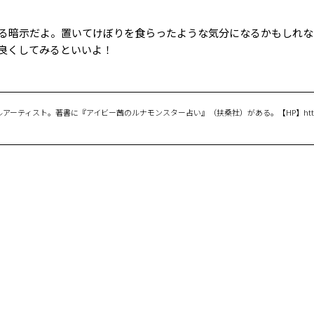
る暗示だよ。置いてけぼりを食らったような気分になるかもしれな
良くしてみるといいよ！
ティスト。著書に『アイビー茜のルナモンスター占い』（扶桑社）がある。【HP】http://