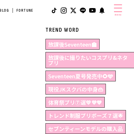
 BLOG
FORTUNE
menu
TREND WORD
放課後Seventeen🏫
放課後に撮りたいコスプリ&ネタ
プリ
Seventeen夏号発売中🌻🩵
現役JKスクバの中身👜
体育祭プリ⑦選💛💜💙
トレンド制服プリポーズ７選🌟
セブンティーンモデルの購入品