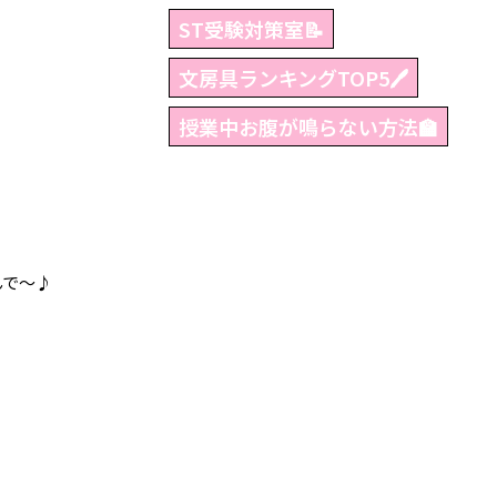
ST受験対策室📝
文房具ランキングTOP5🖊
授業中お腹が鳴らない方法🏫
んで～♪