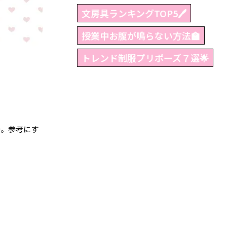
文房具ランキングTOP5🖊
授業中お腹が鳴らない方法🏫
トレンド制服プリポーズ７選🌟
チ。参考にす