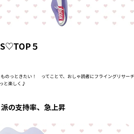
S♡TOP５
にものっときたい！ ってことで、おしゃ読者にフライングリサー
っと楽しく♪
コ派の支持率、急上昇