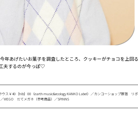
? 今年あげたいお菓子を調査したところ、クッキーがチョコを上回
工夫するのが今っぽ♡
0｛hlb｝00（earth music&ecology KANKO Label）／カンコーショップ原宿 リボ
WEGO だてメガネ（参考商品）／SPINNS