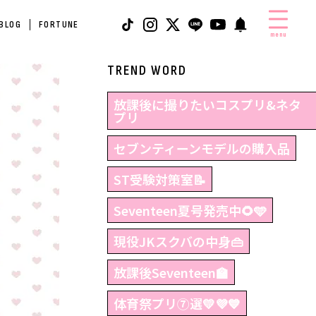
 BLOG
FORTUNE
menu
TREND WORD
放課後に撮りたいコスプリ&ネタ
プリ
セブンティーンモデルの購入品
ST受験対策室📝
Seventeen夏号発売中🌻🩵
現役JKスクバの中身👜
放課後Seventeen🏫
体育祭プリ⑦選💛💜💙