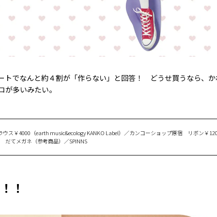
ートでなんと約４割が「作らない」と回答！ どうせ買うなら、か
コが多いみたい。
000（earth music&ecology KANKO Label）／カンコーショップ原宿 リボン￥1
 だてメガネ（参考商品）／SPINNS
M！！