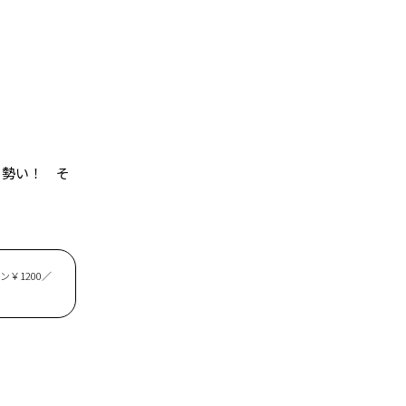
る勢い！ そ
ン￥1200／