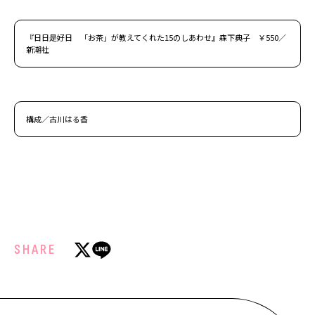
『日日是好日 「お茶」が教えてくれた15のしあわせ』森下典子 ￥550／
新潮社
構成／古川はる香
SHARE