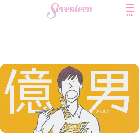
menu
すべての新着記事
FASHION
ファッションニュース
BEAUTY
モデル私服
ビューティニュース
SCHOOL
着回し
トレンドメイク
スクールニュース
ENTERTAINMENT
着痩せ
ベストコスメ
制服コーデ
エンタメニュース
LIFESTYLE
ヘアアレンジ・ヘアケア
学校ヘアメイク
なにわ男子
ライフスタイルニュース
スキンケア
JK TREND
勉強・受験・進路
K-POP
JKランキング・アワード
ボディケア
JKトレンドニュース