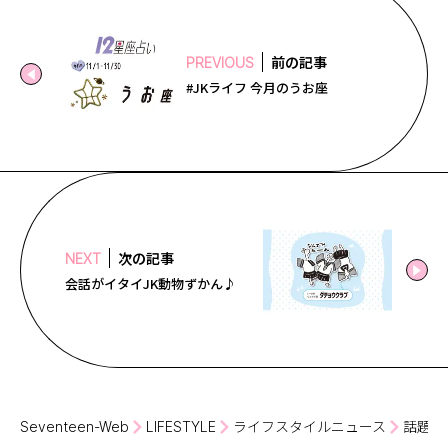
前の記事
PREVIOUS
#JKライフ 今月のうお座
次の記事
NEXT
会話がイタイJK動物ずかん♪
Seventeen-Web
LIFESTYLE
ライフスタイルニュース
話題の