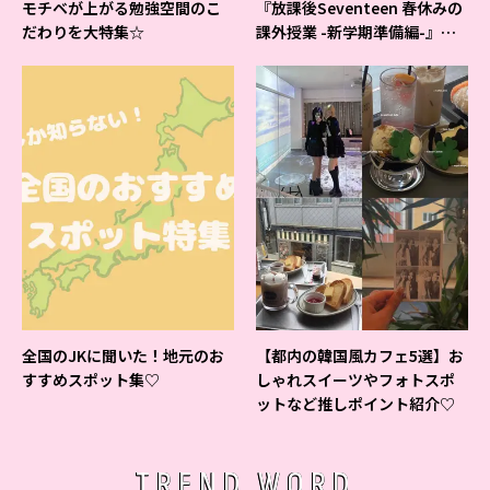
モチベが上がる勉強空間のこ
『放課後Seventeen 春休みの
だわりを大特集☆
課外授業 -新学期準備編-』イ
ベントの様子をレポ♡
全国のJKに聞いた！地元のお
【都内の韓国風カフェ5選】お
すすめスポット集♡
しゃれスイーツやフォトスポ
ットなど推しポイント紹介♡
TREND WORD