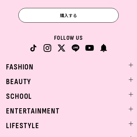
購入する
FOLLOW US
FASHION
ファッションニュース
BEAUTY
モデル私服
ビューティニュース
SCHOOL
着回し
トレンドメイク
着痩せ
スクールニュース
ENTERTAINMENT
ベストコスメ
制服コーデ
ヘアアレンジ・ヘアケア
エンタメニュース
LIFESTYLE
学校ヘアメイク
スキンケア
なにわ男子
勉強・受験・進路
ライフスタイルニュース