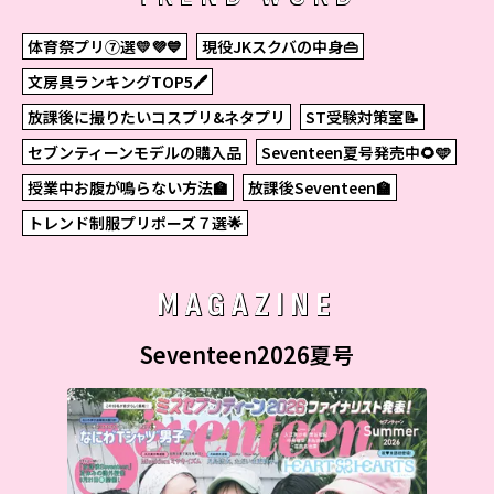
体育祭プリ⑦選💛💜💙
現役JKスクバの中身👜
文房具ランキングTOP5🖊
放課後に撮りたいコスプリ&ネタプリ
ST受験対策室📝
セブンティーンモデルの購入品
Seventeen夏号発売中🌻🩵
授業中お腹が鳴らない方法🏫
放課後Seventeen🏫
トレンド制服プリポーズ７選🌟
MAGAZINE
Seventeen2026夏号