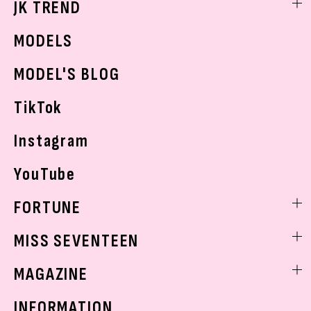
JK TREND
ボディケア
K-POP
JKランキング・アワード
JKトレンドニュース
MODELS
モデルの購入品
おでかけ
MODEL'S BLOG
お悩み相談
TikTok
Instagram
YouTube
FORTUNE
ゲッターズ飯田
MISS SEVENTEEN
ミスセブンティーンニュース
MAGAZINE
バックナンバー
INFORMATION