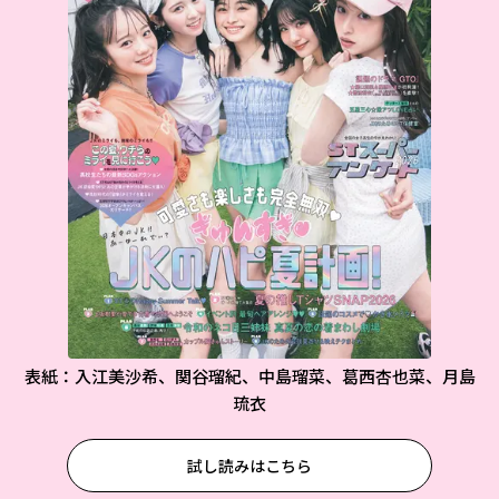
表紙：入江美沙希、関谷瑠紀、中島瑠菜、葛西杏也菜、月島
琉衣
試し読みはこちら