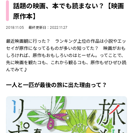
MODELS
話題の映画、本でも読まない？【映画
モデルの購入品
MODEL'S BLOG
原作本】
おでかけ
お悩み相談
TikTok
2018.11.05
最終更新日：2022.11.27
Instagram
最近映画観に行った？ ランキング上位の作品は小説やエッ
セイが原作になってるものが多いの知ってた？ 映画がおも
YouTube
しろければ、原作もおもしろいのはとーぜん。ってことで、
先に映画を観たコも、これから観るコも、原作もぜひぜひ読
FORTUNE
んでみて♪
ゲッターズ飯田
MISS SEVENTEEN
一人と一匹が最後の旅に出た理由って？
ミスセブンティーンニュース
MAGAZINE
バックナンバー
INFORMATION
Seventeen
について