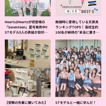
Hearts2Heartsが初登場の
勉強時に愛用している文房具
「Seventeen」夏号発売中!!
ランキングTOP5！ 高校生約
STモデル5人の表紙が目印だ
100名が納得の“本当に書きや
よ♪
すいシャーペン”が1位に❤
【受験の先輩に聞いてみた】
STモデルと一緒に学んだ！