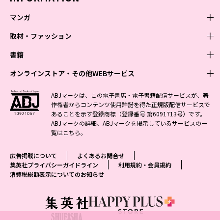
マンガ
取材・ファッション
少年マンガ
週刊少年ジャンプ
書籍
青年マンガ
ファッション・美容
ジャンプSQ
少年ジャンプ+
Seventeen
オンラインストア・その他WEBサービス
少女マンガ
芸能・情報・スポーツ
文芸・文庫・総合
Vジャンプ
ジャンプTOON
non-no
ジャンプTOON
Myojo
すばる
女性マンガ
学芸・ノンフィクション・新書
オンラインストア
最強ジャンプ
ABJマークは、この電子書店・電子書籍配信サービスが、著
ZEBRACK
BAILA
ZEBRACK
週プレNEWS
小説すばる
作権者からコンテンツ使用許諾を得た正規版配信サービスで
ジャンプTOON
1日5分で、明日は変わる よみタイ yomitai
OTO
少年ジャンプ+
ライトノベル・ノベライズ
その他WEBサービス
S-MANGA
MAQUIA
あることを示す登録商標（登録番号 第6091713号）です。
S-MANGA
週プレ グラジャパ!
集英社 文芸ステーション
ZEBRACK
集英社学芸部 - 学芸・ノンフィクション
SHUEISHA MANGA-ART HERITAGE
ジャンプTOON
ABJマークの詳細、ABJマークを掲示しているサービスの一
集英社オレンジ文庫
集英社アドナビ
集英社ジャンプリミックス
SPUR
キッズ
集英社コミック文庫
Sportiva
web 集英社文庫
覧は
こちら
。
S-MANGA
集英社ビジネス書
ジャンプキャラクターズストア
ZEBRACK
JUMP j-BOOKS
集英社エディターズ・ラボ
集英社コミック文庫
LEE
集英社みらい文庫
りぼん
パラスポ
青春と読書
集英社コミック文庫
集英社新書
HAPPY PLUS STORE
ジャンプルーキー！
ダッシュエックス文庫公式サイト
広告掲載について
よくあるお問合せ
週刊ヤングジャンプ
eclat
集英社の児童図書 S-KIDS.LAND
マーガレット
アジア人物史
マンガMee公式サイト
集英社新書プラス - 知の水先案内人
SHUEISHA VOX
集英社プライバシーガイドライン
利用規約・会員規約
S-MANGA
集英社Webマガジン コバルト
ヤングジャンプ定期購読デジタル
T JAPAN
消費税総額表示についてのお知らせ
別冊マーガレット
リマコミ
kotoba
LEEマルシェ
集英社ジャンプリミックス
シフォン文庫
ヤンジャン！
HAPPY PLUS ONE
マンガMee公式サイト
マンガMeets
e!集英社
SHOP Marisol
集英社コミック文庫
となりのヤングジャンプ
MEN'S NON-NO
リマコミ
Cookie
情報・知識＆オピニオン imidas
eclat premium
グランドジャンプ
UOMO
マンガMeets