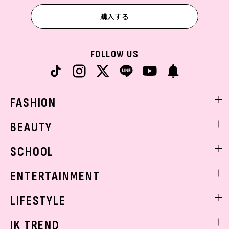
購入する
FOLLOW US
FASHION
ファッションニュース
BEAUTY
モデル私服
ビューティニュース
SCHOOL
着回し
トレンドメイク
着痩せ
スクールニュース
ENTERTAINMENT
ベストコスメ
制服コーデ
ヘアアレンジ・ヘアケア
エンタメニュース
LIFESTYLE
学校ヘアメイク
スキンケア
なにわ男子
勉強・受験・進路
ライフスタイルニュース
JK TREND
ボディケア
K-POP