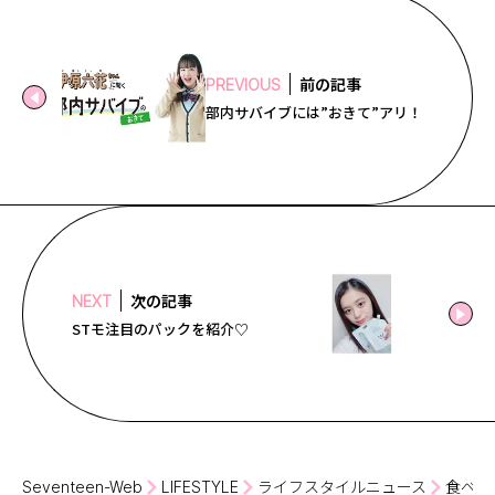
前の記事
PREVIOUS
部内サバイブには”おきて”アリ！
次の記事
NEXT
STモ注目のパックを紹介♡
Seventeen-Web
LIFESTYLE
ライフスタイルニュース
食べち