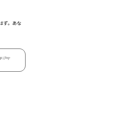
はず。あな
ivy-