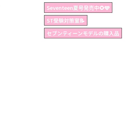
Seventeen夏号発売中🌻🩵
ST受験対策室📝
セブンティーンモデルの購入品