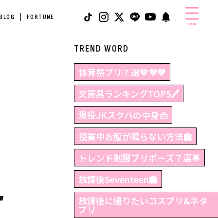
 BLOG
FORTUNE
menu
TREND WORD
体育祭プリ⑦選💛💜💙
文房具ランキングTOP5🖊
現役JKスクバの中身👜
授業中お腹が鳴らない方法🏫
トレンド制服プリポーズ７選🌟
放課後Seventeen🏫
放課後に撮りたいコスプリ&ネタ
プリ