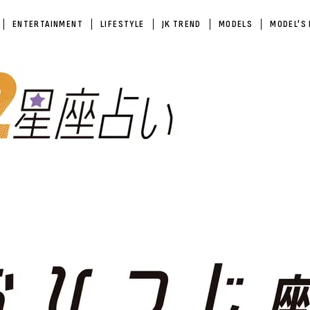
ENTERTAINMENT
LIFESTYLE
JK TREND
MODELS
MODEL'S