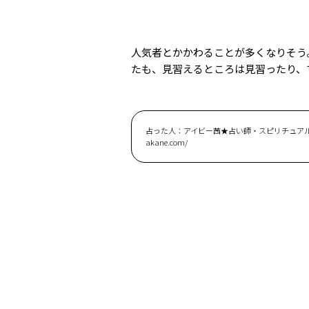
人気者とかかわることが多くなりそう
たも、見習えるところは見習ったり、
占った人：アイビー茜★占い師・スピリチュアルアー
akane.com/