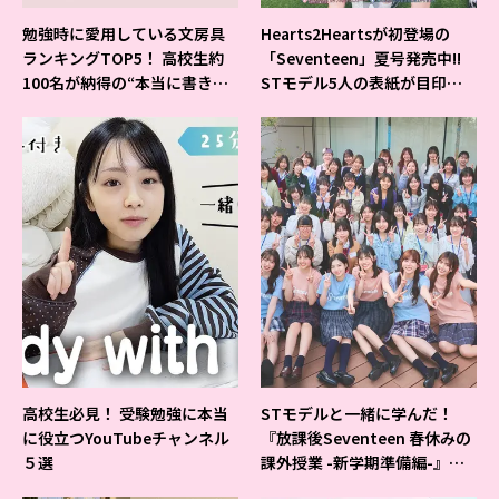
勉強時に愛用している文房具
Hearts2Heartsが初登場の
ランキングTOP5！ 高校生約
「Seventeen」夏号発売中!!
100名が納得の“本当に書きや
STモデル5人の表紙が目印だ
すいシャーペン”が1位に❤
よ♪
高校生必見！ 受験勉強に本当
STモデルと一緒に学んだ！
に役立つYouTubeチャンネル
『放課後Seventeen 春休みの
５選
課外授業 -新学期準備編-』イ
ベントの様子をレポ♡