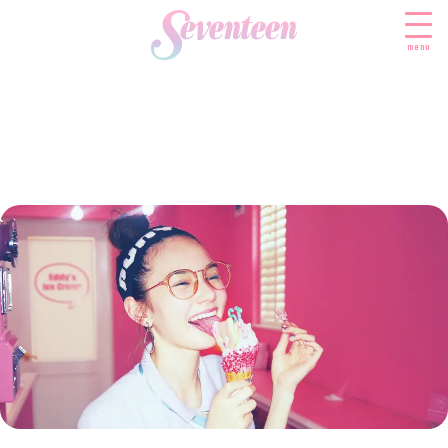
menu
すべての新着記事
FASHION
ファッションニュース
BEAUTY
モデル私服
ビューティニュース
SCHOOL
着回し
トレンドメイク
スクールニュース
ENTERTAINMENT
着痩せ
ベストコスメ
制服コーデ
エンタメニュース
LIFESTYLE
ヘアアレンジ・ヘアケア
学校ヘアメイク
なにわ男子
ライフスタイルニュース
スキンケア
JK TREND
勉強・受験・進路
K-POP
JKランキング・アワード
ボディケア
JKトレンドニュース