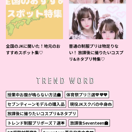
全国のJKに聞いた！地元のお
普通の制服プリは物足りな
すすめスポット集♡
い！ 放課後に撮りたいコスプ
リ&ネタプリ特集♡
TREND WORD
授業中お腹が鳴らない方法🏫
体育祭プリ⑦選💛💜💙
セブンティーンモデルの購入品
現役JKスクバの中身👜
放課後に撮りたいコスプリ&ネタプリ
トレンド制服プリポーズ７選🌟
放課後Seventeen🏫