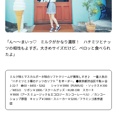
Follow us
ST member
新規会員登録・ログイン
「ん〜〜まいっ♡ ミルクがかなり濃厚！ ハチミツとナッ
ツの相性もよすぎ。大きめサイズだけど、ペロッと食べられ
たよ」
ミルク味とマスカルポーネ味のソフトクリームが美味しすぎ♪ 一番人気の
〝ハチミツと３種のナッツのソフト＂をオーダー。●東京都渋谷区千駄ヶ谷
1-22-7 ☎03・6455・5262 シャツ￥5990（PUNYUS）・ソックス￥300
／WEGO リボン￥1800／スクールグッズ・KURI-ORI スカート
￥9000（アース ミュージック＆エコロジー カンコーレーベル）／カンコー
ショップ原宿 キャップ￥3800・スニーカー￥5200／フラミンゴ表参道
店