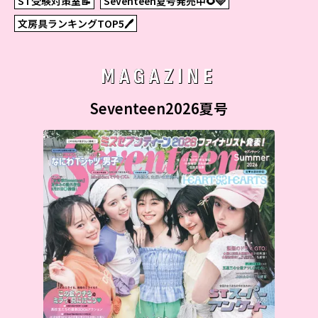
ST受験対策室📝
Seventeen夏号発売中🌻🩵
文房具ランキングTOP5🖊
MAGAZINE
Seventeen2026夏号