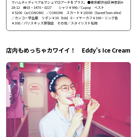
ラハムティディベア&マシュマロアーチをプラス。●東京都渋谷区神宮前4-
28-12 ☎03・3470・0227 シャツ￥990／Cupop ベスト
￥5200（arCONOMi）／CONOMi スカート￥10300（SweetTeen elite）
／カンコー学生服 リボン￥30｛hlb｝0・イヤーカフ￥300・リング各
￥300／パリスキッズ原宿店 その他／スタイリスト私物
店内もめっちゃカワイイ！ Eddy's Ice Cream