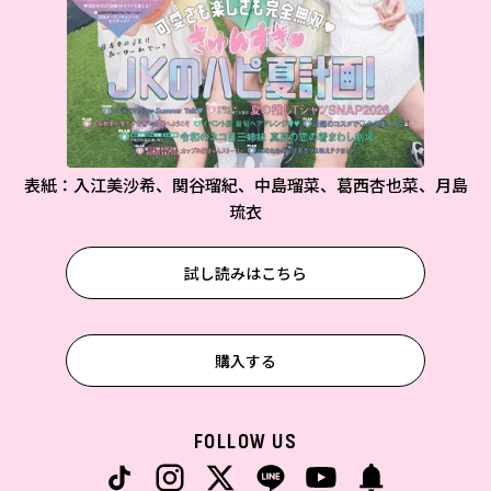
表紙：入江美沙希、関谷瑠紀、中島瑠菜、葛西杏也菜、月島
琉衣
試し読みはこちら
購入する
FOLLOW US