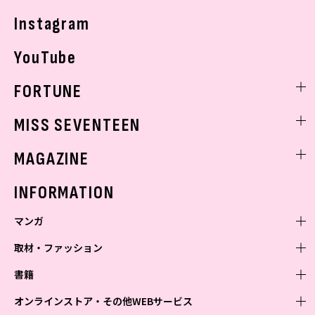
Instagram
YouTube
FORTUNE
ゲッターズ飯田
MISS SEVENTEEN
ミスセブンティーンニュース
MAGAZINE
バックナンバー
INFORMATION
マンガ
取材・ファッション
少年マンガ
週刊少年ジャンプ
書籍
青年マンガ
ファッション・美容
ジャンプSQ
少年ジャンプ+
Seventeen
オンラインストア・その他WEBサービス
少女マンガ
芸能・情報・スポーツ
文芸・文庫・総合
Vジャンプ
ジャンプTOON
non-no