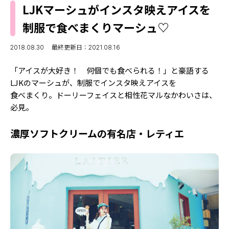
MODELS
LJKマーシュがインスタ映えアイスを
モデルの購入品
MODEL'S BLOG
制服で食べまくりマーシュ♡
おでかけ
お悩み相談
TikTok
2018.08.30
最終更新日：2021.08.16
Instagram
「アイスが大好き！ 何個でも食べられる！」と豪語する
LJKのマーシュが、制服でインスタ映えアイスを
YouTube
食べまくり。ドーリーフェイスと相性花マルなかわいさは、
必見。
FORTUNE
ゲッターズ飯田
MISS SEVENTEEN
濃厚ソフトクリームの有名店・レティエ
ミスセブンティーンニュース
MAGAZINE
バックナンバー
INFORMATION
Seventeen
について