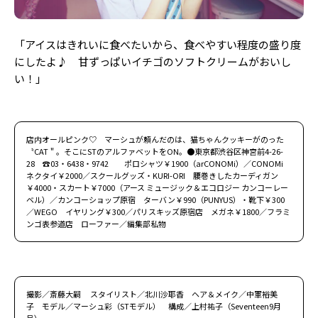
「アイスはきれいに食べたいから、食べやすい程度の盛り度
にしたよ♪ 甘ずっぱいイチゴのソフトクリームがおいし
い！」
店内オールピンク♡ マーシュが頼んだのは、猫ちゃんクッキーがのった
〝CAT＂。そこにSTのアルファベットをON。●東京都渋谷区神宮前4-26-
28 ☎03・6438・9742 ポロシャツ￥1900（arCONOMi）／CONOMi
ネクタイ￥2000／スクールグッズ・KURI-ORI 腰巻きしたカーディガン
￥4000・スカート￥7000（アース ミュージック＆エコロジー カンコーレー
ベル）／カンコーショップ原宿 ターバン￥990（PUNYUS）・靴下￥300
／WEGO イヤリング￥300／パリスキッズ原宿店 メガネ￥1800／フラミ
ンゴ表参道店 ローファー／編集部私物
撮影／斎藤大嗣 スタイリスト／北川沙耶香 ヘア＆メイク／中軍裕美
子 モデル／マーシュ彩（STモデル） 構成／上村祐子（Seventeen9月
号）