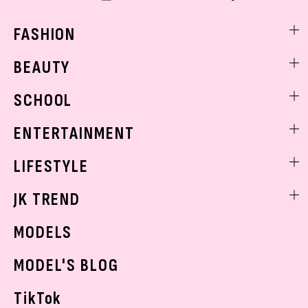
FASHION
ファッションニュース
BEAUTY
モデル私服
ビューティニュース
SCHOOL
着回し
トレンドメイク
着痩せ
スクールニュース
ENTERTAINMENT
ベストコスメ
制服コーデ
ヘアアレンジ・ヘアケア
エンタメニュース
LIFESTYLE
学校ヘアメイク
スキンケア
なにわ男子
勉強・受験・進路
ライフスタイルニュース
JK TREND
ボディケア
K-POP
JKランキング・アワード
JKトレンドニュース
MODELS
モデルの購入品
おでかけ
MODEL'S BLOG
お悩み相談
TikTok