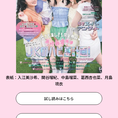
表紙：入江美沙希、関谷瑠紀、中島瑠菜、葛西杏也菜、月島
琉衣
試し読みはこちら