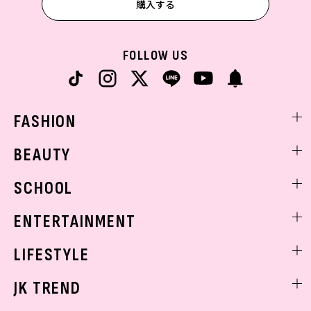
購入する
FOLLOW US
FASHION
ファッションニュース
BEAUTY
モデル私服
ビューティニュース
SCHOOL
着回し
トレンドメイク
着痩せ
スクールニュース
ENTERTAINMENT
ベストコスメ
制服コーデ
ヘアアレンジ・ヘアケア
エンタメニュース
LIFESTYLE
学校ヘアメイク
スキンケア
なにわ男子
勉強・受験・進路
ライフスタイルニュース
JK TREND
ボディケア
K-POP
JKランキング・アワード
JKトレンドニュース