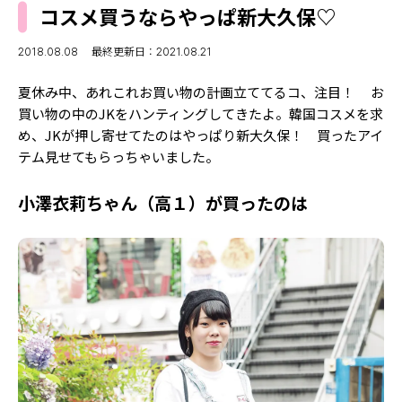
MODELS
コスメ買うならやっぱ新大久保♡
モデルの購入品
MODEL'S BLOG
おでかけ
2018.08.08
最終更新日：2021.08.21
お悩み相談
TikTok
夏休み中、あれこれお買い物の計画立ててるコ、注目！ お
Instagram
買い物の中のJKをハンティングしてきたよ。韓国コスメを求
め、JKが押し寄せてたのはやっぱり新大久保！ 買ったアイ
YouTube
テム見せてもらっちゃいました。
FORTUNE
小澤衣莉ちゃん（高１）が買ったのは
ゲッターズ飯田
MISS SEVENTEEN
ミスセブンティーンニュース
MAGAZINE
バックナンバー
INFORMATION
Seventeen
について