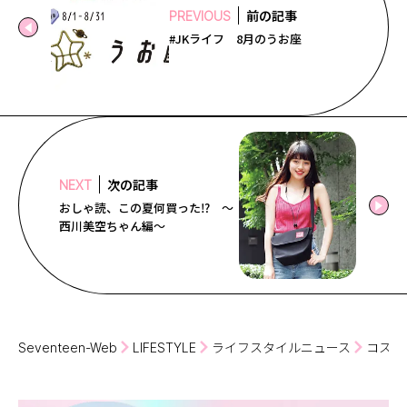
前の記事
PREVIOUS
#JKライフ 8月のうお座
次の記事
NEXT
おしゃ読、この夏何買った⁉ ～
西川美空ちゃん編～
Seventeen-Web
LIFESTYLE
ライフスタイルニュース
コスメ