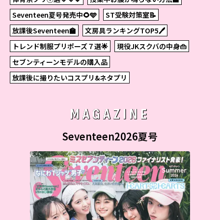
Seventeen夏号発売中🌻🩵
ST受験対策室📝
放課後Seventeen🏫
文房具ランキングTOP5🖊
トレンド制服プリポーズ７選🌟
現役JKスクバの中身👜
セブンティーンモデルの購入品
放課後に撮りたいコスプリ&ネタプリ
MAGAZINE
Seventeen2026夏号