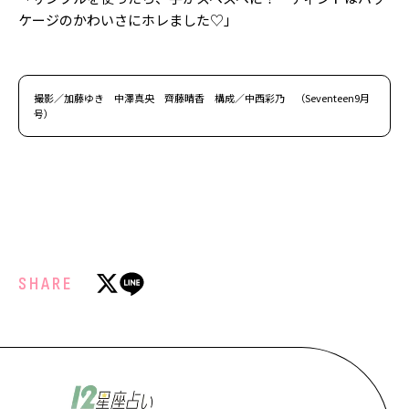
ケージのかわいさにホレました♡」
撮影／加藤ゆき 中澤真央 齊藤晴香 構成／中西彩乃 （Seventeen9月
号）
SHARE