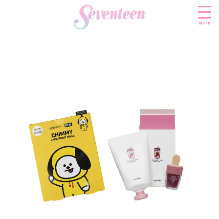
menu
すべての新着記事
FASHION
ファッションニュース
BEAUTY
モデル私服
ビューティニュース
SCHOOL
着回し
トレンドメイク
スクールニュース
ENTERTAINMENT
着痩せ
ベストコスメ
制服コーデ
エンタメニュース
LIFESTYLE
ヘアアレンジ・ヘアケア
学校ヘアメイク
なにわ男子
ライフスタイルニュース
スキンケア
JK TREND
勉強・受験・進路
K-POP
JKランキング・アワード
ボディケア
JKトレンドニュース