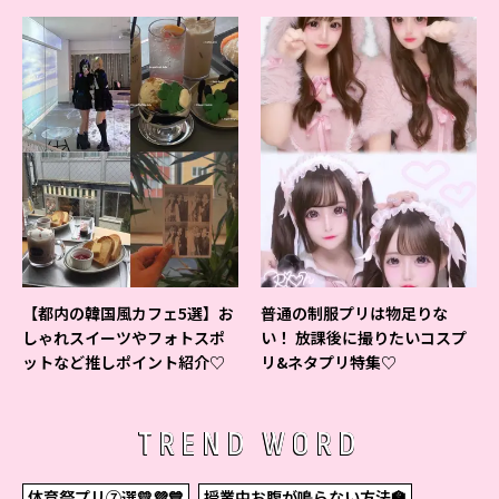
よ♪
ベントの様子をレポ♡
【都内の韓国風カフェ5選】お
普通の制服プリは物足りな
しゃれスイーツやフォトスポ
い！ 放課後に撮りたいコスプ
ットなど推しポイント紹介♡
リ&ネタプリ特集♡
TREND WORD
体育祭プリ⑦選💛💜💙
授業中お腹が鳴らない方法🏫