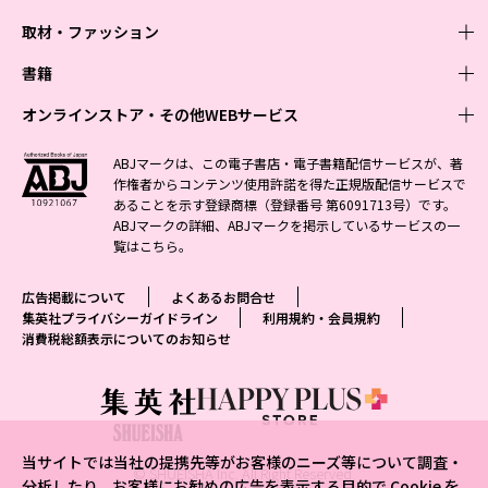
取材・ファッション
少年マンガ
週刊少年ジャンプ
書籍
青年マンガ
ファッション・美容
ジャンプSQ
少年ジャンプ+
Seventeen
オンラインストア・その他WEBサービス
少女マンガ
芸能・情報・スポーツ
文芸・文庫・総合
Vジャンプ
ジャンプTOON
non-no
ジャンプTOON
Myojo
すばる
女性マンガ
学芸・ノンフィクション・新書
オンラインストア
最強ジャンプ
ABJマークは、この電子書店・電子書籍配信サービスが、著
ZEBRACK
BAILA
ZEBRACK
週プレNEWS
小説すばる
作権者からコンテンツ使用許諾を得た正規版配信サービスで
ジャンプTOON
1日5分で、明日は変わる よみタイ yomitai
OTO
少年ジャンプ+
ライトノベル・ノベライズ
その他WEBサービス
S-MANGA
MAQUIA
あることを示す登録商標（登録番号 第6091713号）です。
S-MANGA
週プレ グラジャパ!
集英社 文芸ステーション
ZEBRACK
集英社学芸部 - 学芸・ノンフィクション
SHUEISHA MANGA-ART HERITAGE
ジャンプTOON
ABJマークの詳細、ABJマークを掲示しているサービスの一
集英社オレンジ文庫
集英社アドナビ
集英社ジャンプリミックス
SPUR
キッズ
集英社コミック文庫
Sportiva
web 集英社文庫
覧は
こちら
。
S-MANGA
集英社ビジネス書
ジャンプキャラクターズストア
ZEBRACK
JUMP j-BOOKS
集英社エディターズ・ラボ
集英社コミック文庫
LEE
集英社みらい文庫
りぼん
パラスポ
青春と読書
集英社コミック文庫
集英社新書
HAPPY PLUS STORE
ジャンプルーキー！
ダッシュエックス文庫公式サイト
広告掲載について
よくあるお問合せ
週刊ヤングジャンプ
eclat
集英社の児童図書 S-KIDS.LAND
マーガレット
アジア人物史
マンガMee公式サイト
集英社新書プラス - 知の水先案内人
SHUEISHA VOX
集英社プライバシーガイドライン
利用規約・会員規約
S-MANGA
集英社Webマガジン コバルト
ヤングジャンプ定期購読デジタル
T JAPAN
消費税総額表示についてのお知らせ
別冊マーガレット
リマコミ
kotoba
LEEマルシェ
集英社ジャンプリミックス
シフォン文庫
ヤンジャン！
HAPPY PLUS ONE
マンガMee公式サイト
マンガMeets
e!集英社
SHOP Marisol
集英社コミック文庫
となりのヤングジャンプ
MEN'S NON-NO
リマコミ
Cookie
情報・知識＆オピニオン imidas
eclat premium
グランドジャンプ
UOMO
マンガMeets
Cocohana
mirabella
当サイトでは当社の提携先等がお客様のニーズ等について調査・
ウルトラジャンプ
集英社オンライン
© SHUEISHA Inc. All Right Reserved.
office YOU
mirabella homme
分析したり、お客様にお勧めの広告を表示する目的で Cookie を