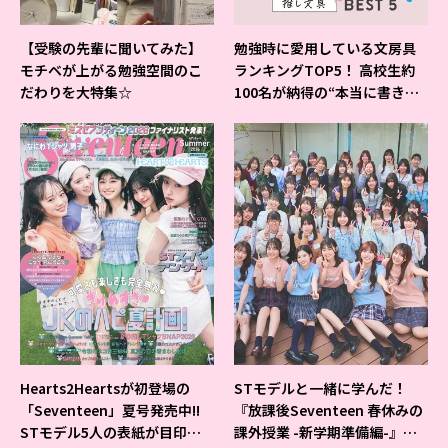
【受験の先輩に聞いてみた】
勉強時に愛用している文房具
モチベが上がる勉強空間のこ
ランキングTOP5！ 高校生約
だわりを大特集☆
100名が納得の“本当に書きや
すいシャーペン”が1位に❤
Hearts2Heartsが初登場の
STモデルと一緒に学んだ！
「Seventeen」夏号発売中!!
『放課後Seventeen 春休みの
STモデル5人の表紙が目印だ
課外授業 -新学期準備編-』イ