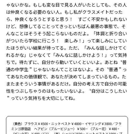
ゃないかな。もしも変な目で見る人がいたとしても、その人
は仲良くなる必要のない人。もし私がクラスメイトだった
ら、仲良くなろうとすると思う！ すごく不安かもしれない
けど、想像してることってきっといちばん最悪の事態で、そ
んなことはそうそう起こらないものだよ。「体調と折り合い
がついたら学校に行こう！ 楽しみ！」って楽しみにしてい
たほうがいい結果が待ってる。ただ、「みんな話しかけてく
れるかな」じゃなくて「みんなに話しかけよう！」って気持
ちで。待たずに、自分から動いていくといいよ。あとね〝普
通の中学生＂じゃないなんてことはないよ。その〝普通＂っ
てあなたの価値観で、あなたが決めてしまっているもの。た
またまそういう事情があるだけ。自分の考え方で自分の可能
性をつぶしちゃうのはもったいないよ。〝自分はこうしたい
＂っていう気持ちを大切にしてね。
（黄色）ブラウス￥4500・ニットベスト￥4800・イヤリング￥3800／フラ
ミンゴ原宿店 ヘアピン（ブルービジュー）￥500・（ブルー花）￥480・
（ピンク花）￥480／G2? （赤）シャツ￥2500・ニットベスト￥1900・ブ