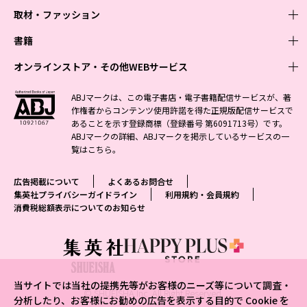
取材・ファッション
少年マンガ
週刊少年ジャンプ
書籍
青年マンガ
ファッション・美容
ジャンプSQ
少年ジャンプ+
Seventeen
オンラインストア・その他WEBサービス
少女マンガ
芸能・情報・スポーツ
文芸・文庫・総合
Vジャンプ
ジャンプTOON
non-no
ジャンプTOON
Myojo
すばる
女性マンガ
学芸・ノンフィクション・新書
オンラインストア
最強ジャンプ
ABJマークは、この電子書店・電子書籍配信サービスが、著
ZEBRACK
BAILA
ZEBRACK
週プレNEWS
小説すばる
作権者からコンテンツ使用許諾を得た正規版配信サービスで
ジャンプTOON
1日5分で、明日は変わる よみタイ yomitai
OTO
少年ジャンプ+
ライトノベル・ノベライズ
その他WEBサービス
S-MANGA
MAQUIA
あることを示す登録商標（登録番号 第6091713号）です。
S-MANGA
週プレ グラジャパ!
集英社 文芸ステーション
ZEBRACK
集英社学芸部 - 学芸・ノンフィクション
SHUEISHA MANGA-ART HERITAGE
ジャンプTOON
ABJマークの詳細、ABJマークを掲示しているサービスの一
集英社オレンジ文庫
集英社アドナビ
集英社ジャンプリミックス
SPUR
キッズ
集英社コミック文庫
Sportiva
web 集英社文庫
覧は
こちら
。
S-MANGA
集英社ビジネス書
ジャンプキャラクターズストア
ZEBRACK
JUMP j-BOOKS
集英社エディターズ・ラボ
集英社コミック文庫
LEE
集英社みらい文庫
りぼん
パラスポ
青春と読書
集英社コミック文庫
集英社新書
HAPPY PLUS STORE
ジャンプルーキー！
ダッシュエックス文庫公式サイト
広告掲載について
よくあるお問合せ
週刊ヤングジャンプ
eclat
集英社の児童図書 S-KIDS.LAND
マーガレット
アジア人物史
マンガMee公式サイト
集英社新書プラス - 知の水先案内人
SHUEISHA VOX
集英社プライバシーガイドライン
利用規約・会員規約
S-MANGA
集英社Webマガジン コバルト
ヤングジャンプ定期購読デジタル
T JAPAN
消費税総額表示についてのお知らせ
別冊マーガレット
リマコミ
kotoba
LEEマルシェ
集英社ジャンプリミックス
シフォン文庫
ヤンジャン！
HAPPY PLUS ONE
マンガMee公式サイト
マンガMeets
e!集英社
SHOP Marisol
集英社コミック文庫
となりのヤングジャンプ
MEN'S NON-NO
リマコミ
Cookie
情報・知識＆オピニオン imidas
eclat premium
グランドジャンプ
UOMO
マンガMeets
Cocohana
mirabella
当サイトでは当社の提携先等がお客様のニーズ等について調査・
ウルトラジャンプ
集英社オンライン
© SHUEISHA Inc. All Right Reserved.
office YOU
mirabella homme
分析したり、お客様にお勧めの広告を表示する目的で Cookie を