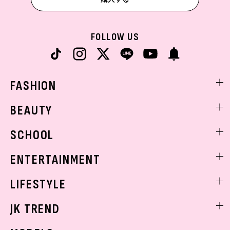
FOLLOW US
FASHION
ファッションニュース
BEAUTY
モデル私服
ビューティニュース
SCHOOL
着回し
トレンドメイク
着痩せ
スクールニュース
ENTERTAINMENT
ベストコスメ
制服コーデ
ヘアアレンジ・ヘアケア
エンタメニュース
LIFESTYLE
学校ヘアメイク
スキンケア
なにわ男子
勉強・受験・進路
ライフスタイルニュース
JK TREND
ボディケア
K-POP
JKランキング・アワード
JKトレンドニュース