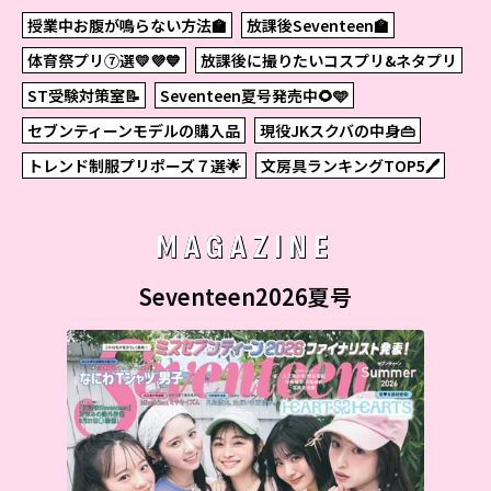
授業中お腹が鳴らない方法🏫
放課後Seventeen🏫
体育祭プリ⑦選💛💜💙
放課後に撮りたいコスプリ&ネタプリ
ST受験対策室📝
Seventeen夏号発売中🌻🩵
セブンティーンモデルの購入品
現役JKスクバの中身👜
トレンド制服プリポーズ７選🌟
文房具ランキングTOP5🖊
MAGAZINE
Seventeen2026夏号