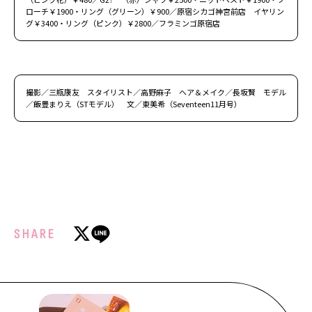
ローチ￥1900・リング（グリーン）￥900／原宿シカゴ神宮前店 イヤリン
グ￥3400・リング（ピンク）￥2800／フラミンゴ原宿店
撮影／三瓶康友 スタイリスト／高野麻子 ヘア＆メイク／長坂賢 モデル
／飯豊まりえ（STモデル） 文／東美希（Seventeen11月号）
SHARE