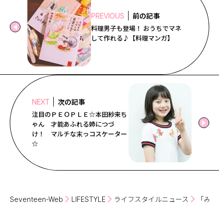
前の記事
PREVIOUS
料理男子も登場！ おうちでマネ
して作れる♪【料理マンガ】
次の記事
NEXT
注目のＰＥＯＰＬＥ☆本田紗来ち
ゃん 才能あふれる姉につづ
け！ マルチな末っコスケーター
☆
Seventeen-Web
LIFESTYLE
ライフスタイルニュース
「みん