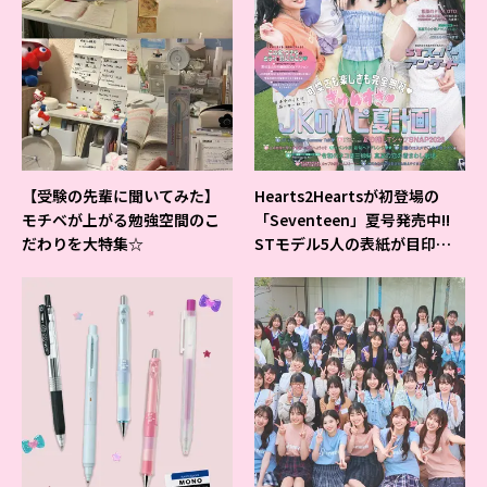
【受験の先輩に聞いてみた】
Hearts2Heartsが初登場の
モチベが上がる勉強空間のこ
「Seventeen」夏号発売中!!
だわりを大特集☆
STモデル5人の表紙が目印だ
よ♪