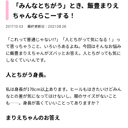
MODELS
「みんなとちがう」とき、飯豊まりえ
モデルの購入品
MODEL'S BLOG
ちゃんならこーする！
おでかけ
お悩み相談
TikTok
2017.10.03
最終更新日：2021.08.26
Instagram
「これって普通じゃない!?」「人とちがって気になる！」っ
て思っちゃうこと、いろいろあるよね。今回はそんなお悩み
YouTube
に飯豊まりえちゃんがズバッとお答え。人とちがっても気に
しなくていいんです。
FORTUNE
ゲッターズ飯田
MISS SEVENTEEN
人とちがう身長。
ミスセブンティーンニュース
MAGAZINE
私は身長が170cm以上あります。ヒールもはきたいけどみん
バックナンバー
なとの差が気になってはけないし、服のサイズがないこと
INFORMATION
も……。身長が高くていいことってありますか？
Seventeen
について
まりえちゃんのお答え