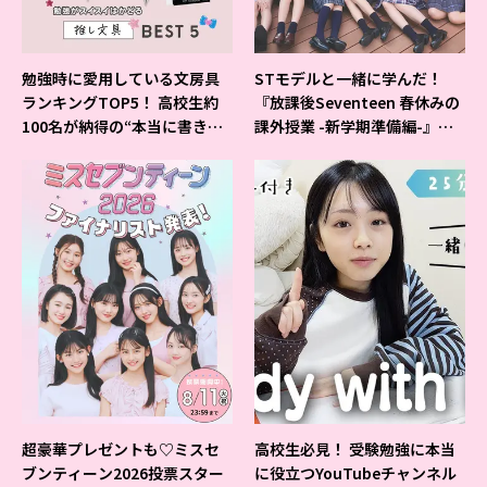
勉強時に愛用している文房具
STモデルと一緒に学んだ！
ランキングTOP5！ 高校生約
『放課後Seventeen 春休みの
100名が納得の“本当に書きや
課外授業 -新学期準備編-』イ
すいシャーペン”が1位に❤
ベントの様子をレポ♡
超豪華プレゼントも♡ミスセ
高校生必見！ 受験勉強に本当
ブンティーン2026投票スター
に役立つYouTubeチャンネル