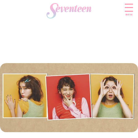
menu
すべての新着記事
FASHION
ファッションニュース
BEAUTY
モデル私服
ビューティニュース
SCHOOL
着回し
トレンドメイク
スクールニュース
ENTERTAINMENT
着痩せ
ベストコスメ
制服コーデ
エンタメニュース
LIFESTYLE
ヘアアレンジ・ヘアケア
学校ヘアメイク
なにわ男子
ライフスタイルニュース
スキンケア
JK TREND
勉強・受験・進路
K-POP
JKランキング・アワード
ボディケア
JKトレンドニュース