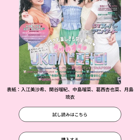
表紙：入江美沙希、関谷瑠紀、中島瑠菜、葛西杏也菜、月島
琉衣
試し読みはこちら
購入する