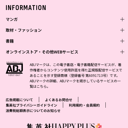
バックナンバー
INFORMATION
マンガ
取材・ファッション
少年マンガ
週刊少年ジャンプ
書籍
青年マンガ
ファッション・美容
ジャンプSQ
少年ジャンプ+
Seventeen
オンラインストア・その他WEBサービス
少女マンガ
芸能・情報・スポーツ
文芸・文庫・総合
Vジャンプ
ジャンプTOON
non-no
ジャンプTOON
Myojo
すばる
女性マンガ
学芸・ノンフィクション・新書
オンラインストア
最強ジャンプ
ABJマークは、この電子書店・電子書籍配信サービスが、著
ZEBRACK
BAILA
ZEBRACK
週プレNEWS
小説すばる
作権者からコンテンツ使用許諾を得た正規版配信サービスで
ジャンプTOON
1日5分で、明日は変わる よみタイ yomitai
OTO
少年ジャンプ+
ライトノベル・ノベライズ
その他WEBサービス
S-MANGA
MAQUIA
あることを示す登録商標（登録番号 第6091713号）です。
S-MANGA
週プレ グラジャパ!
集英社 文芸ステーション
ZEBRACK
集英社学芸部 - 学芸・ノンフィクション
SHUEISHA MANGA-ART HERITAGE
ジャンプTOON
ABJマークの詳細、ABJマークを掲示しているサービスの一
集英社オレンジ文庫
集英社アドナビ
集英社ジャンプリミックス
SPUR
キッズ
集英社コミック文庫
Sportiva
web 集英社文庫
覧は
こちら
。
S-MANGA
集英社ビジネス書
ジャンプキャラクターズストア
ZEBRACK
JUMP j-BOOKS
集英社エディターズ・ラボ
集英社コミック文庫
LEE
集英社みらい文庫
りぼん
パラスポ
青春と読書
集英社コミック文庫
集英社新書
HAPPY PLUS STORE
ジャンプルーキー！
ダッシュエックス文庫公式サイト
広告掲載について
よくあるお問合せ
週刊ヤングジャンプ
eclat
集英社の児童図書 S-KIDS.LAND
マーガレット
アジア人物史
マンガMee公式サイト
集英社新書プラス - 知の水先案内人
SHUEISHA VOX
集英社プライバシーガイドライン
利用規約・会員規約
S-MANGA
集英社Webマガジン コバルト
ヤングジャンプ定期購読デジタル
T JAPAN
消費税総額表示についてのお知らせ
別冊マーガレット
リマコミ
kotoba
LEEマルシェ
集英社ジャンプリミックス
シフォン文庫
ヤンジャン！
HAPPY PLUS ONE
マンガMee公式サイト
マンガMeets
e!集英社
SHOP Marisol
集英社コミック文庫
となりのヤングジャンプ
MEN'S NON-NO