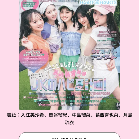
表紙：入江美沙希、関谷瑠紀、中島瑠菜、葛西杏也菜、月島
琉衣