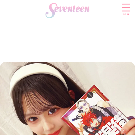
menu
すべての新着記事
FASHION
ファッションニュース
BEAUTY
モデル私服
ビューティニュース
SCHOOL
着回し
トレンドメイク
スクールニュース
ENTERTAINMENT
着痩せ
ベストコスメ
制服コーデ
エンタメニュース
LIFESTYLE
ヘアアレンジ・ヘアケア
学校ヘアメイク
なにわ男子
ライフスタイルニュース
スキンケア
JK TREND
勉強・受験・進路
K-POP
JKランキング・アワード
ボディケア
JKトレンドニュース