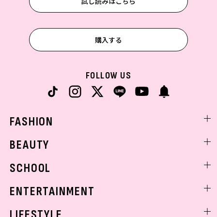
試し読みはこちら
購入する
FOLLOW US
FASHION
ファッションニュース
BEAUTY
モデル私服
ビューティニュース
SCHOOL
着回し
トレンドメイク
着痩せ
スクールニュース
ENTERTAINMENT
ベストコスメ
制服コーデ
ヘアアレンジ・ヘアケア
エンタメニュース
LIFESTYLE
学校ヘアメイク