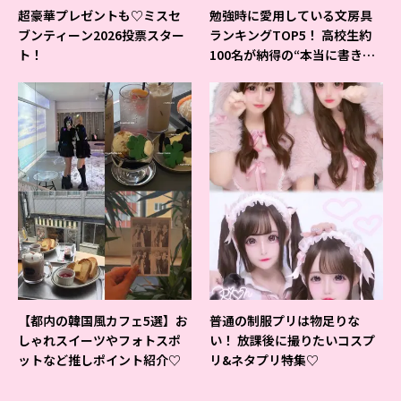
超豪華プレゼントも♡ミスセ
勉強時に愛用している文房具
ブンティーン2026投票スター
ランキングTOP5！ 高校生約
ト！
100名が納得の“本当に書きや
すいシャーペン”が1位に❤
【都内の韓国風カフェ5選】お
普通の制服プリは物足りな
しゃれスイーツやフォトスポ
い！ 放課後に撮りたいコスプ
ットなど推しポイント紹介♡
リ&ネタプリ特集♡