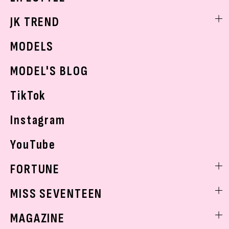
スキンケア
なにわ男子
勉強・受験・進路
ライフスタイルニュース
JK TREND
ボディケア
K-POP
JKランキング・アワード
JKトレンドニュース
MODELS
モデルの購入品
おでかけ
MODEL'S BLOG
お悩み相談
TikTok
Instagram
YouTube
FORTUNE
ゲッターズ飯田
MISS SEVENTEEN
ミスセブンティーンニュース
MAGAZINE