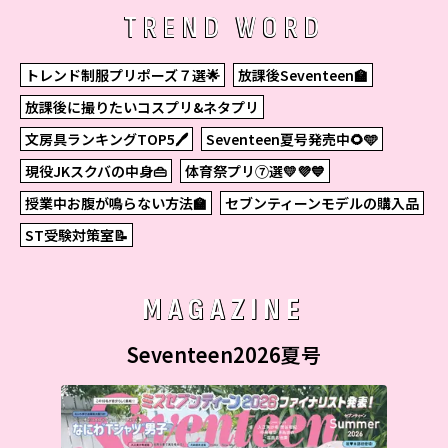
TREND WORD
トレンド制服プリポーズ７選🌟
放課後Seventeen🏫
放課後に撮りたいコスプリ&ネタプリ
文房具ランキングTOP5🖊
Seventeen夏号発売中🌻🩵
現役JKスクバの中身👜
体育祭プリ⑦選💛💜💙
授業中お腹が鳴らない方法🏫
セブンティーンモデルの購入品
ST受験対策室📝
MAGAZINE
Seventeen2026夏号