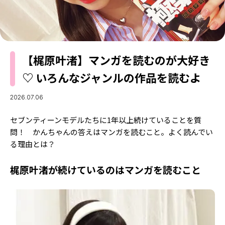
MODELS
モデルの購入品
MODEL'S BLOG
おでかけ
お悩み相談
TikTok
【梶原叶渚】マンガを読むのが大好き
Instagram
♡ いろんなジャンルの作品を読むよ
YouTube
2026.07.06
FORTUNE
セブンティーンモデルたちに1年以上続けていることを質
ゲッターズ飯田
MISS SEVENTEEN
問！ かんちゃんの答えはマンガを読むこと。よく読んでい
る理由とは？
ミスセブンティーンニュース
MAGAZINE
バックナンバー
梶原叶渚が続けているのはマンガを読むこと
INFORMATION
Seventeen
について