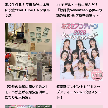
高校生必見！ 受験勉強に本当
STモデルと一緒に学んだ！
に役立つYouTubeチャンネル
『放課後Seventeen 春休みの
５選
課外授業 -新学期準備編-』イ
ベントの様子をレポ♡
【受験の先輩に聞いてみた】
超豪華プレゼントも♡ミスセ
モチベが上がる勉強空間のこ
ブンティーン2026投票スター
だわりを大特集☆
ト！