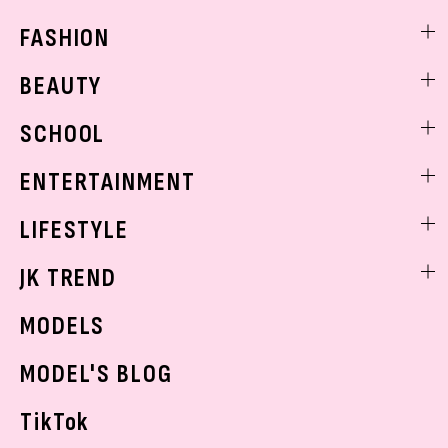
FASHION
ファッションニュース
BEAUTY
モデル私服
ビューティニュース
SCHOOL
着回し
トレンドメイク
着痩せ
スクールニュース
ENTERTAINMENT
ベストコスメ
制服コーデ
ヘアアレンジ・ヘアケア
エンタメニュース
LIFESTYLE
学校ヘアメイク
スキンケア
なにわ男子
勉強・受験・進路
ライフスタイルニュース
JK TREND
ボディケア
K-POP
JKランキング・アワード
JKトレンドニュース
MODELS
モデルの購入品
おでかけ
MODEL'S BLOG
お悩み相談
TikTok