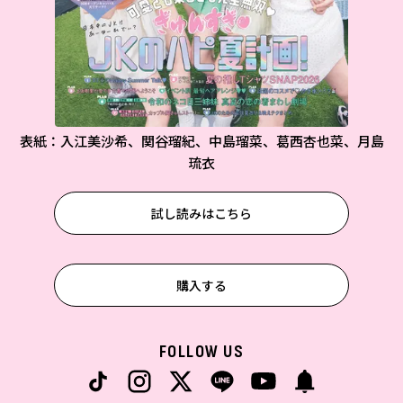
表紙：入江美沙希、関谷瑠紀、中島瑠菜、葛西杏也菜、月島
琉衣
試し読みはこちら
購入する
FOLLOW US