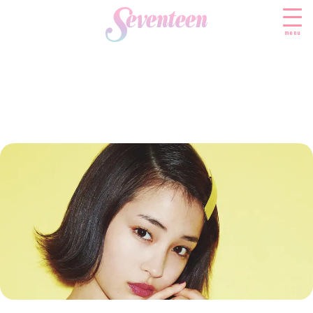
menu
すべての新着記事
FASHION
ファッションニュース
BEAUTY
モデル私服
ビューティニュース
SCHOOL
着回し
トレンドメイク
スクールニュース
ENTERTAINMENT
着痩せ
ベストコスメ
制服コーデ
エンタメニュース
LIFESTYLE
ヘアアレンジ・ヘアケア
学校ヘアメイク
なにわ男子
ライフスタイルニュース
スキンケア
JK TREND
勉強・受験・進路
K-POP
JKランキング・アワード
ボディケア
JKトレンドニュース