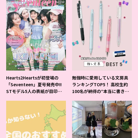
Hearts2Heartsが初登場の
勉強時に愛用している文房具
「Seventeen」夏号発売中!!
ランキングTOP5！ 高校生約
STモデル5人の表紙が目印だ
100名が納得の“本当に書きや
よ♪
すいシャーペン”が1位に❤