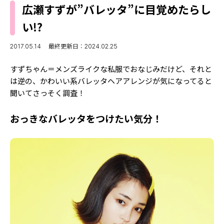
MODELS
広瀬すずが”バレッタ”に目覚めたらし
モデルの購入品
MODEL'S BLOG
い!?
おでかけ
お悩み相談
TikTok
2017.05.14
最終更新日：2024.02.25
Instagram
すずちゃん＝メンズライクな私服でおなじみだけど、それと
は逆の、かわいい系バレッタヘアアレンジが気になってると
YouTube
聞いてさっそく調査！
FORTUNE
おっきなバレッタをつけたい気分！
ゲッターズ飯田
MISS SEVENTEEN
ミスセブンティーンニュース
MAGAZINE
バックナンバー
INFORMATION
Seventeen
について