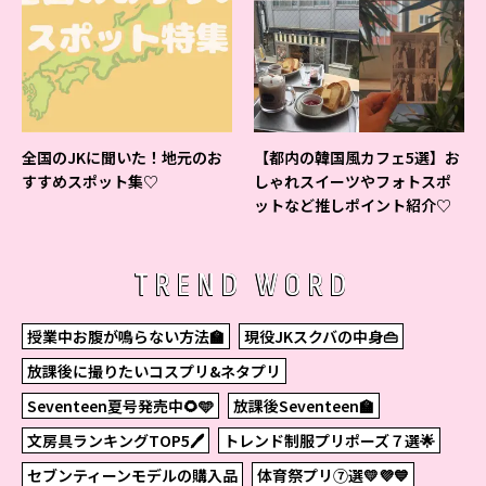
全国のJKに聞いた！地元のお
【都内の韓国風カフェ5選】お
すすめスポット集♡
しゃれスイーツやフォトスポ
ットなど推しポイント紹介♡
TREND WORD
授業中お腹が鳴らない方法🏫
現役JKスクバの中身👜
放課後に撮りたいコスプリ&ネタプリ
Seventeen夏号発売中🌻🩵
放課後Seventeen🏫
文房具ランキングTOP5🖊
トレンド制服プリポーズ７選🌟
セブンティーンモデルの購入品
体育祭プリ⑦選💛💜💙