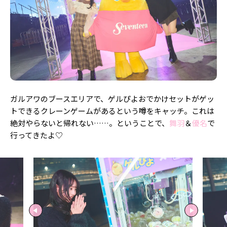
Follow us
ST member
新規会員登録・ログイン
ガルアワのブースエリアで、ゲルぴよおでかけセットがゲッ
トできるクレーンゲームがあるという噂をキャッチ。これは
絶対やらないと帰れない……。ということで、
舞羽
＆
優名
で
行ってきたよ♡