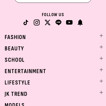
FOLLOW US
FASHION
ファッションニュース
BEAUTY
モデル私服
ビューティニュース
SCHOOL
着回し
トレンドメイク
着痩せ
スクールニュース
ENTERTAINMENT
ベストコスメ
制服コーデ
ヘアアレンジ・ヘアケア
エンタメニュース
LIFESTYLE
学校ヘアメイク
スキンケア
なにわ男子
勉強・受験・進路
ライフスタイルニュース
JK TREND
ボディケア
K-POP
JKランキング・アワード
JKトレンドニュース
MODELS
モデルの購入品