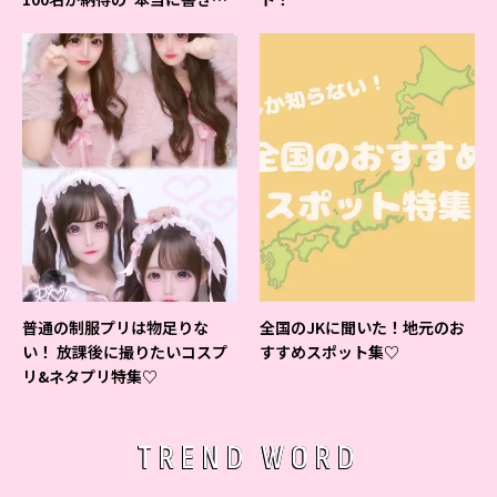
すいシャーペン”が1位に❤
普通の制服プリは物足りな
全国のJKに聞いた！地元のお
い！ 放課後に撮りたいコスプ
すすめスポット集♡
リ&ネタプリ特集♡
TREND WORD