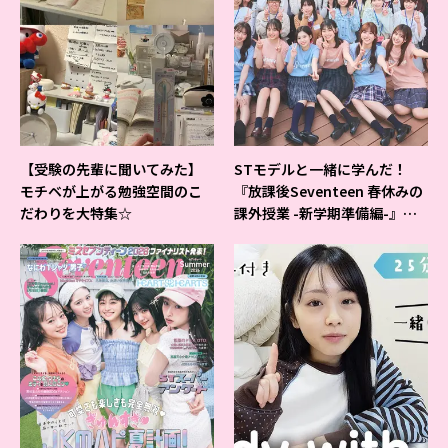
【受験の先輩に聞いてみた】
STモデルと一緒に学んだ！
モチベが上がる勉強空間のこ
『放課後Seventeen 春休みの
だわりを大特集☆
課外授業 -新学期準備編-』イ
ベントの様子をレポ♡