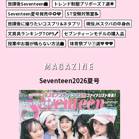
放課後Seventeen🏫
トレンド制服プリポーズ７選🌟
Seventeen夏号発売中🌻🩵
ST受験対策室📝
放課後に撮りたいコスプリ&ネタプリ
現役JKスクバの中身👜
文房具ランキングTOP5🖊
セブンティーンモデルの購入品
授業中お腹が鳴らない方法🏫
体育祭プリ⑦選💛💜💙
MAGAZINE
Seventeen2026夏号