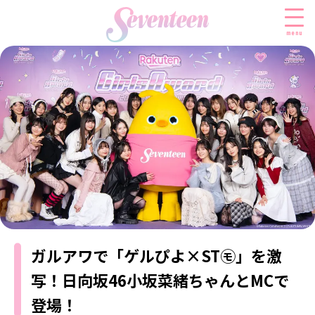
menu
すべての新着記事
FASHION
ファッションニュース
BEAUTY
モデル私服
ビューティニュース
SCHOOL
着回し
トレンドメイク
スクールニュース
ENTERTAINMENT
着痩せ
ベストコスメ
制服コーデ
ガルアワで「ゲルぴよ×ST㋲」を激
エンタメニュース
LIFESTYLE
ヘアアレンジ・ヘアケア
学校ヘアメイク
なにわ男子
写！日向坂46小坂菜緒ちゃんとMCで
ライフスタイルニュース
スキンケア
JK TREND
勉強・受験・進路
K-POP
登場！
JKランキング・アワード
ボディケア
JKトレンドニュース