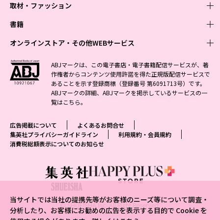
取材・ファッション
少年マンガ
週刊少年ジャンプ
書籍
青年マンガ
ファッション・美容
ジャンプSQ
少年ジャンプ+
Seventeen
オンラインストア・その他WEBサービス
少女マンガ
芸能・情報・スポーツ
文芸・文庫・総合
Vジャンプ
ジャンプTOON
non-no
ジャンプTOON
Myojo
すばる
女性マンガ
学芸・ノンフィクション・新書
オンラインストア
最強ジャンプ
ABJマークは、この電子書店・電子書籍配信サービスが、著
ZEBRACK
BAILA
ZEBRACK
週プレNEWS
小説すばる
作権者からコンテンツ使用許諾を得た正規版配信サービスで
ジャンプTOON
1日5分で、明日は変わる よみタイ yomitai
OTO
少年ジャンプ+
ライトノベル・ノベライズ
その他WEBサービス
S-MANGA
MAQUIA
あることを示す登録商標（登録番号 第6091713号）です。
S-MANGA
週プレ グラジャパ!
集英社 文芸ステーション
ZEBRACK
集英社学芸部 - 学芸・ノンフィクション
SHUEISHA MANGA-ART HERITAGE
ジャンプTOON
ABJマークの詳細、ABJマークを掲示しているサービスの一
集英社オレンジ文庫
集英社アドナビ
集英社ジャンプリミックス
SPUR
キッズ
集英社コミック文庫
Sportiva
web 集英社文庫
覧は
こちら
。
S-MANGA
集英社ビジネス書
ジャンプキャラクターズストア
ZEBRACK
JUMP j-BOOKS
集英社エディターズ・ラボ
集英社コミック文庫
LEE
集英社みらい文庫
りぼん
パラスポ
青春と読書
集英社コミック文庫
集英社新書
HAPPY PLUS STORE
ジャンプルーキー！
ダッシュエックス文庫公式サイト
広告掲載について
よくあるお問合せ
週刊ヤングジャンプ
eclat
集英社の児童図書 S-KIDS.LAND
マーガレット
アジア人物史
マンガMee公式サイト
集英社新書プラス - 知の水先案内人
SHUEISHA VOX
集英社プライバシーガイドライン
利用規約・会員規約
S-MANGA
集英社Webマガジン コバルト
ヤングジャンプ定期購読デジタル
T JAPAN
消費税総額表示についてのお知らせ
別冊マーガレット
リマコミ
kotoba
LEEマルシェ
集英社ジャンプリミックス
シフォン文庫
ヤンジャン！
HAPPY PLUS ONE
マンガMee公式サイト
マンガMeets
e!集英社
SHOP Marisol
集英社コミック文庫
となりのヤングジャンプ
MEN'S NON-NO
リマコミ
Cookie
情報・知識＆オピニオン imidas
eclat premium
グランドジャンプ
UOMO
マンガMeets
Cocohana
mirabella
当サイトでは当社の提携先等がお客様のニーズ等について調査・
ウルトラジャンプ
集英社オンライン
© SHUEISHA Inc. All Right Reserved.
office YOU
mirabella homme
分析したり、お客様にお勧めの広告を表示する目的で Cookie を