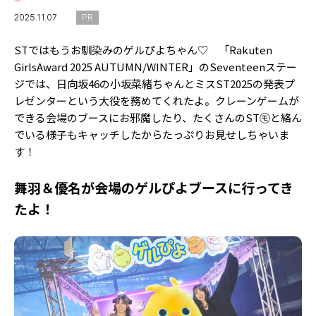
MODELS
モデルの購入品
2025.11.07
PR
MODEL'S BLOG
おでかけ
STではもうお馴染みのゲルぴよちゃん♡ 「Rakuten
お悩み相談
TikTok
GirlsAward 2025 AUTUMN/WINTER」のSeventeenステー
ジでは、日向坂46の小坂菜緒ちゃんとミスST2025の発表プ
Instagram
レゼンターという大役を務めてくれたよ。クレーンゲームが
できる会場のブースにお邪魔したり、たくさんのST㋲と絡ん
YouTube
でいる様子もキャッチしたからたっぷりお見せしちゃいま
FORTUNE
す！
ゲッターズ飯田
MISS SEVENTEEN
舞羽＆優名が会場のゲルぴよブースに行ってき
ミスセブンティーンニュース
たよ！
MAGAZINE
バックナンバー
INFORMATION
Seventeen
について