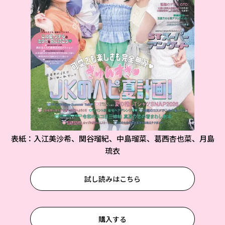
表紙：入江美沙希、関谷瑠紀、中島瑠菜、葛西杏也菜、月島
琉衣
試し読みはこちら
購入する