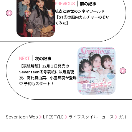
前の記事
PREVIOUS
琉衣と麗世のシネマワールド
【ST㋲の脳内カルチャーのぞい
てみた】
次の記事
NEXT
【表紙解禁】12月１日発売の
Seventeen冬号表紙には月島琉
衣、高比良由菜、小國舞羽が登場
♡ 予約もスタート！
Seventeen-Web
LIFESTYLE
ライフスタイルニュース
ガルア