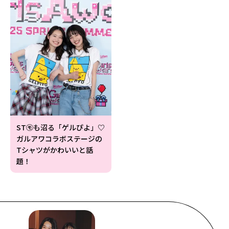
ST㋲も沼る「ゲルぴよ」♡
ガルアワコラボステージの
Tシャツがかわいいと話
題！