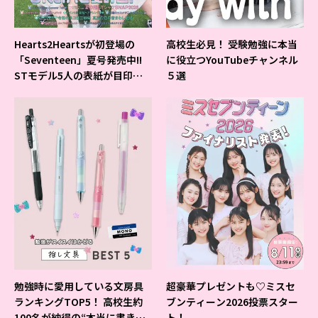
Hearts2Heartsが初登場の
高校生必見！ 受験勉強に本当
「Seventeen」夏号発売中!!
に役立つYouTubeチャンネル
STモデル5人の表紙が目印だ
５選
よ♪
勉強時に愛用している文房具
超豪華プレゼントも♡ミスセ
ランキングTOP5！ 高校生約
ブンティーン2026投票スター
100名が納得の“本当に書きや
ト！