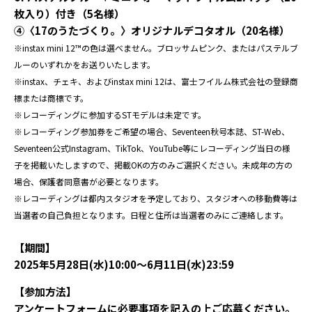
枚入り）付き（5名様）
④〈17のうたづくり。〉オリジナルデコタオル（20名様）
※instax mini 12™の色は選べません。ブロッサムピンク、またはパステルブ
ルーのいずれかをお送りいたします。
※
instax
、
チェキ
、および
instax mini 12
は、富士フイルム株式会社の登録商
標または商標です。
※レコーディングに参加するSTモデルは未定です。
※レコーディング参加券をご希望の場合、Seventeen秋号本誌、ST-Web、
Seventeen公式Instagram、TikTok、YouTube等にレコーディング当日の様
子を掲載いたしますので、掲載OKの方のみご選択ください。未成年の方の
場合、保護者同意書が必要となります。
※レコーディングは都内スタジオを予定しており、スタジオへの移動費等は
当選者の自己負担となります。日程と住所は当選者のみにご連絡します。
【期間】
2025年5月28日(水)10:00〜6月11日(水)23:59
【参加方法】
アンケートフォームに必要事項を記入の上ご応募ください。