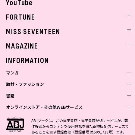
YouTube
FORTUNE
ゲッターズ飯田
MISS SEVENTEEN
ミスセブンティーンニュース
MAGAZINE
バックナンバー
INFORMATION
マンガ
取材・ファッション
少年マンガ
週刊少年ジャンプ
書籍
青年マンガ
ファッション・美容
ジャンプSQ
少年ジャンプ+
Seventeen
オンラインストア・その他WEBサービス
少女マンガ
芸能・情報・スポーツ
文芸・文庫・総合
Vジャンプ
ジャンプTOON
non-no
ジャンプTOON
Myojo
すばる
女性マンガ
学芸・ノンフィクション・新書
オンラインストア
最強ジャンプ
ABJマークは、この電子書店・電子書籍配信サービスが、著
ZEBRACK
BAILA
ZEBRACK
週プレNEWS
小説すばる
作権者からコンテンツ使用許諾を得た正規版配信サービスで
ジャンプTOON
1日5分で、明日は変わる よみタイ yomitai
OTO
少年ジャンプ+
ライトノベル・ノベライズ
その他WEBサービス
S-MANGA
MAQUIA
あることを示す登録商標（登録番号 第6091713号）です。
S-MANGA
週プレ グラジャパ!
集英社 文芸ステーション