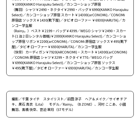
￥1000(KANKO Harajuku Select)／カンコーショップ原宿
（舞羽）シャツ￥2490・ネクタイ￥2990・バッグ￥6990(KANKO Harajuku
Select)／カンコーショップ原宿 スカート￥14300(arCONOMi)／CONOMi
原宿店 ソックス￥1430(靴下屋)／タビオ ローファー ￥6930(HARUTA)／カ
ンコー学生服
（Rainy。）ベスト￥2199・バッグ￥4399／WEGO シャツ￥2490・スカー
ト(1 泊 2 日レンタル価格)￥2000(KANKO Harajuku Select)／カンコーショ
ップ原宿 リボン￥2200(arCONOMi)／CONOMi 原宿店 ソックス￥495(靴下
屋)／タビオ ローファー￥6930(HARUTA)／カンコー学生服
（快空）カーディガン￥7920(ARCONOMI)・スカート￥14300(arCONOMi)
／CONOMi 原宿店 シャツ￥3299・ネクタイ￥770／WEGO バッグ
￥6990(KANKO Harajuku Select)／カンコーショップ原宿 ソックス
￥495(靴下屋)／タビオ ローファー￥6930(HARUTA)／カンコー学生服
撮影／千葉 タイチ スタイリスト／前田 涼子 ヘア＆メイク／サイオ チア
キ、黒石 真衣（Lila） モデル／Rainy。（B ZONE）、河村 ここあ、小國
舞羽、髙橋 快空、宮迫 翠月（STモデル）