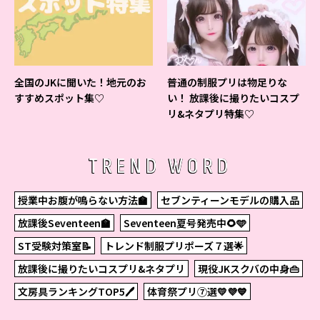
全国のJKに聞いた！地元のお
普通の制服プリは物足りな
すすめスポット集♡
い！ 放課後に撮りたいコスプ
リ&ネタプリ特集♡
TREND WORD
授業中お腹が鳴らない方法🏫
セブンティーンモデルの購入品
放課後Seventeen🏫
Seventeen夏号発売中🌻🩵
ST受験対策室📝
トレンド制服プリポーズ７選🌟
放課後に撮りたいコスプリ&ネタプリ
現役JKスクバの中身👜
文房具ランキングTOP5🖊
体育祭プリ⑦選💛💜💙