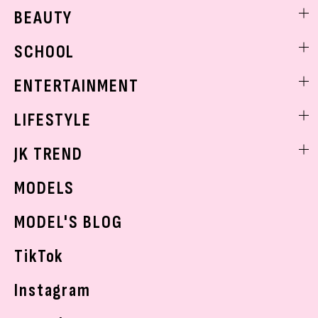
ファッションニュース
BEAUTY
モデル私服
ビューティニュース
SCHOOL
着回し
トレンドメイク
着痩せ
スクールニュース
ENTERTAINMENT
ベストコスメ
制服コーデ
ヘアアレンジ・ヘアケア
エンタメニュース
LIFESTYLE
学校ヘアメイク
スキンケア
なにわ男子
勉強・受験・進路
ライフスタイルニュース
JK TREND
ボディケア
K-POP
JKランキング・アワード
JKトレンドニュース
MODELS
モデルの購入品
おでかけ
MODEL'S BLOG
お悩み相談
TikTok
Instagram