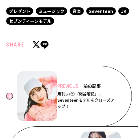
プレゼント
ミュージック
音楽
Seventeen
JK
セブンティーンモデル
SHARE
前の記事
PREVIOUS
月刊ST㋲『関谷瑠紀』／
Seventeenモデルをクローズア
ップ！