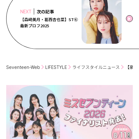
次の記事
NEXT
【森﨑美月・葛西杏也菜】ST㋲
最新プロフ2025
Seventeen-Web
LIFESTYLE
ライフスタイルニュース
【豪華