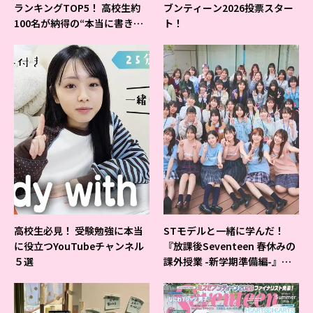
ランキングTOP5！ 高校生約
ブンティーン2026投票スター
100名が納得の“本当に書きや
ト！
すいシャーペン”が1位に❤
高校生必見！ 受験勉強に本当
STモデルと一緒に学んだ！
に役立つYouTubeチャンネル
『放課後Seventeen 春休みの
５選
課外授業 -新学期準備編-』イ
ベントの様子をレポ♡