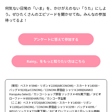
何気ない日常の「いま」を、かけがえのない「うた」にしよ
う。ぜひたくさんのエピソードを聞かせてね。みんなの参加
待ってるよ！
アンケートに答えて参加する
Rainy。をもっと知りたい方はこちら
（翠月）ベスト￥5940・リボン￥2200(ARCONOMI)・スカート￥14300・
バッグ￥9130(arCONOMi)／CONOMi 原宿店 シャツ￥2490(KANKO
Harajuku Select)／カンコーショップ原宿 ソックス￥495(靴下屋)／タビオ
ローファー￥6930(HARUTA)／カンコー学生服
（ここあ）ベスト￥5720(ARCONOMI)・スカート￥14300・リボン
￥1100(arCONOMi)／CONOMi 原宿店 シャツ￥3299・バッグ￥4399／
WEGO ソックス￥770(靴下屋)／タビオ ローファー(1 泊 2 日レンタル価格)