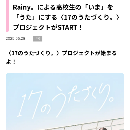
MODELS
Rainy。による高校生の「いま」を
モデルの購入品
MODEL'S BLOG
おでかけ
「うた」にする〈17のうたづくり。〉
お悩み相談
TikTok
プロジェクトがSTART！
Instagram
2025.05.28
PR
YouTube
〈17のうたづくり。〉プロジェクトが始まる
よ！
FORTUNE
ゲッターズ飯田
MISS SEVENTEEN
ミスセブンティーンニュース
MAGAZINE
バックナンバー
INFORMATION
Seventeen
について