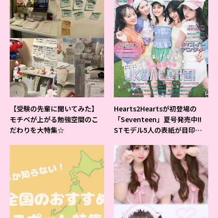
【受験の先輩に聞いてみた】
Hearts2Heartsが初登場の
モチベが上がる勉強空間のこ
「Seventeen」夏号発売中!!
だわりを大特集☆
STモデル5人の表紙が目印だ
よ♪