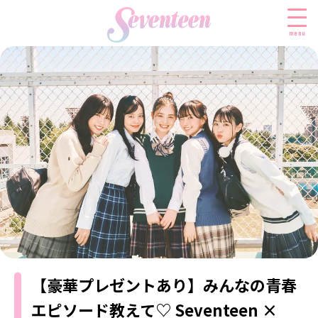
menu
すべての新着記事
FASHION
ファッションニュース
BEAUTY
モデル私服
ビューティニュース
SCHOOL
着回し
トレンドメイク
スクールニュース
ENTERTAINMENT
着痩せ
ベストコスメ
制服コーデ
エンタメニュース
LIFESTYLE
ヘアアレンジ・ヘアケア
学校ヘアメイク
なにわ男子
【豪華プレゼントあり】みんなの青春
ライフスタイルニュース
スキンケア
JK TREND
勉強・受験・進路
K-POP
エピソード教えて♡ Seventeen ×
JKランキング・アワード
ボディケア
JKトレンドニュース