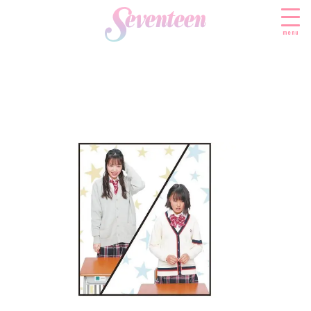
menu
すべての新着記事
FASHION
ファッションニュース
BEAUTY
モデル私服
ビューティニュース
SCHOOL
着回し
トレンドメイク
スクールニュース
ENTERTAINMENT
着痩せ
ベストコスメ
制服コーデ
エンタメニュース
LIFESTYLE
ヘアアレンジ・ヘアケア
学校ヘアメイク
なにわ男子
ライフスタイルニュース
スキンケア
JK TREND
勉強・受験・進路
K-POP
JKランキング・アワード
ボディケア
JKトレンドニュース