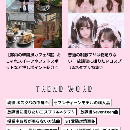
【都内の韓国風カフェ5選】お
普通の制服プリは物足りな
しゃれスイーツやフォトスポ
い！ 放課後に撮りたいコスプ
ットなど推しポイント紹介♡
リ&ネタプリ特集♡
TREND WORD
現役JKスクバの中身👜
セブンティーンモデルの購入品
放課後に撮りたいコスプリ&ネタプリ
放課後Seventeen🏫
授業中お腹が鳴らない方法🏫
ST受験対策室📝