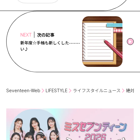
次の記事
NEXT
新年度☆手帳も新しくした-------
い♪
Seventeen-Web
LIFESTYLE
ライフスタイルニュース
絶対好