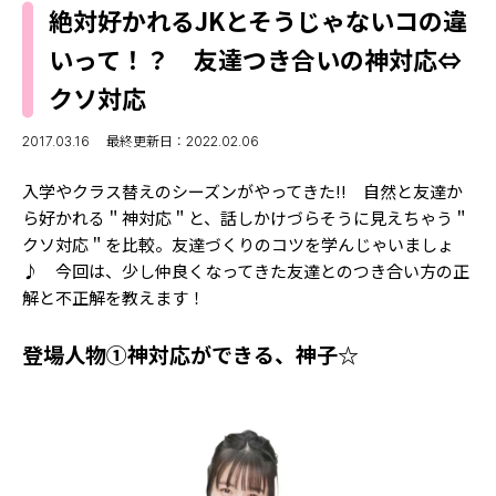
MODELS
絶対好かれるJKとそうじゃないコの違
モデルの購入品
MODEL'S BLOG
いって！？ 友達つき合いの神対応⇔
おでかけ
お悩み相談
クソ対応
TikTok
Instagram
2017.03.16
最終更新日：2022.02.06
YouTube
入学やクラス替えのシーズンがやってきた!! 自然と友達か
ら好かれる＂神対応＂と、話しかけづらそうに見えちゃう＂
FORTUNE
クソ対応＂を比較。友達づくりのコツを学んじゃいましょ
♪ 今回は、少し仲良くなってきた友達とのつき合い方の正
ゲッターズ飯田
MISS SEVENTEEN
解と不正解を教えます！
ミスセブンティーンニュース
MAGAZINE
登場人物①神対応ができる、神子☆
バックナンバー
INFORMATION
Seventeen
について