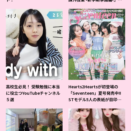
ベントの様子をレポ♡
高校生必見！ 受験勉強に本当
Hearts2Heartsが初登場の
に役立つYouTubeチャンネル
「Seventeen」夏号発売中!!
５選
STモデル5人の表紙が目印だ
よ♪