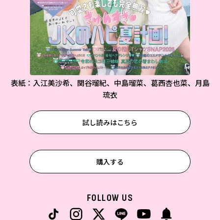
表紙：入江美沙希、関谷瑠紀、中島瑠菜、葛西杏也菜、月島
琉衣
試し読みはこちら
購入する
FOLLOW US