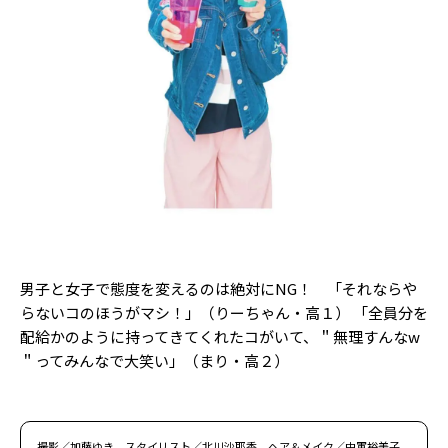
男子と女子で態度を変えるのは絶対にNG！ 「それならや
らないコのほうがマシ！」（りーちゃん・高１） 「全員分を
配給かのように持ってきてくれたコがいて、＂無理すんなw
＂ってみんなで大笑い」（まり・高２）
撮影／加藤ゆき スタイリスト／北川沙耶香 ヘア＆メイク／中軍裕美子