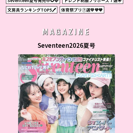
Seventeen夏号発売中🌻🩵
トレンド制服プリポーズ７選🌟
文房具ランキングTOP5🖊
体育祭プリ⑦選💛💜💙
MAGAZINE
Seventeen2026夏号