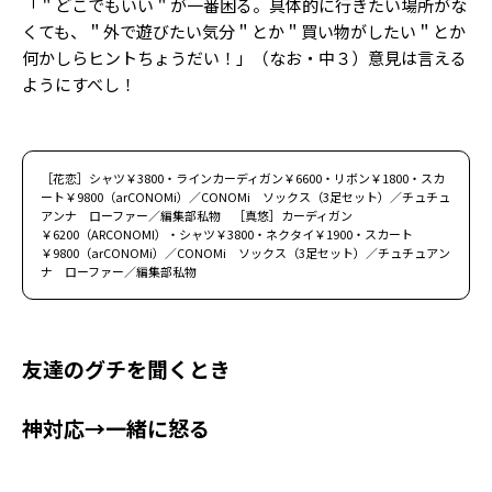
「＂どこでもいい＂が一番困る。具体的に行きたい場所がな
くても、＂外で遊びたい気分＂とか＂買い物がしたい＂とか
何かしらヒントちょうだい！」（なお・中３）意見は言える
ようにすべし！
［花恋］シャツ￥3800・ラインカーディガン￥6600・リボン￥1800・スカ
ート￥9800（arCONOMi）／CONOMi ソックス（3足セット）／チュチュ
アンナ ローファー／編集部私物 ［真悠］カーディガン
￥6200（ARCONOMI）・シャツ￥3800・ネクタイ￥1900・スカート
￥9800（arCONOMi）／CONOMi ソックス（3足セット）／チュチュアン
ナ ローファー／編集部私物
友達のグチを聞くとき
神対応→一緒に怒る