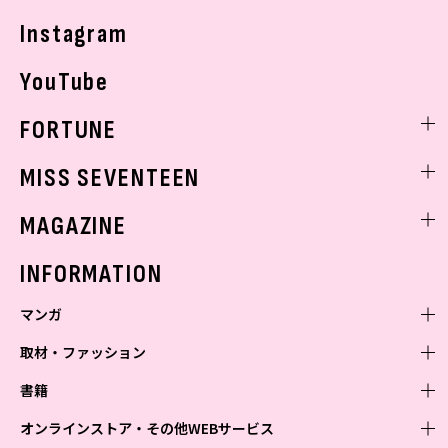
Instagram
YouTube
FORTUNE
ゲッターズ飯田
MISS SEVENTEEN
ミスセブンティーンニュース
MAGAZINE
バックナンバー
INFORMATION
マンガ
取材・ファッション
少年マンガ
週刊少年ジャンプ
書籍
青年マンガ
ファッション・美容
ジャンプSQ
少年ジャンプ+
Seventeen
オンラインストア・その他WEBサービス
少女マンガ
芸能・情報・スポーツ
文芸・文庫・総合
Vジャンプ
ジャンプTOON
non-no