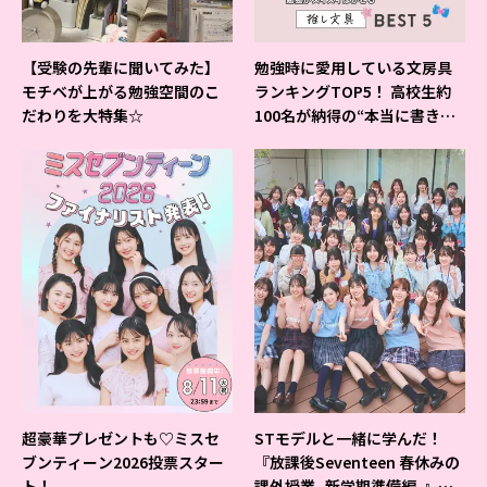
【受験の先輩に聞いてみた】
勉強時に愛用している文房具
モチベが上がる勉強空間のこ
ランキングTOP5！ 高校生約
だわりを大特集☆
100名が納得の“本当に書きや
すいシャーペン”が1位に❤
超豪華プレゼントも♡ミスセ
STモデルと一緒に学んだ！
ブンティーン2026投票スター
『放課後Seventeen 春休みの
ト！
課外授業 -新学期準備編-』イ