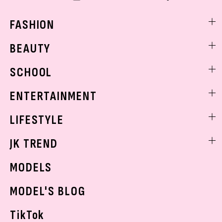
FASHION
ファッションニュース
BEAUTY
モデル私服
ビューティニュース
SCHOOL
着回し
トレンドメイク
着痩せ
スクールニュース
ENTERTAINMENT
ベストコスメ
制服コーデ
ヘアアレンジ・ヘアケア
エンタメニュース
LIFESTYLE
学校ヘアメイク
スキンケア
なにわ男子
勉強・受験・進路
ライフスタイルニュース
JK TREND
ボディケア
K-POP
JKランキング・アワード
JKトレンドニュース
MODELS
モデルの購入品
おでかけ
MODEL'S BLOG
お悩み相談
TikTok