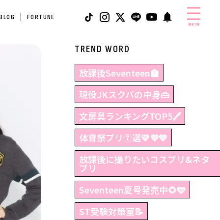
 BLOG
FORTUNE
menu
TREND WORD
放課後Seventeen🏫
現役JKスクバの中身👜
文房具ランキングTOP5🖊
体育祭プリ⑦選💛💜💙
放課後に撮りたいコスプリ&ネタ
プリ
Seventeen夏号発売中🌻🩵
ST受験対策室📝